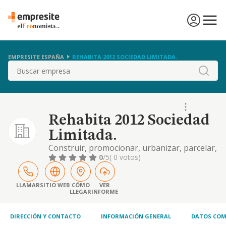
EMPRESITE ESPAÑA
REHABITA 2012 SOCIEDAD LIMITADA.
Buscar
Rehabita 2012 Sociedad
Limitada.
Construir, promocionar, urbanizar, parcelar,
enajenar, comprar, vender, arrendar,
0
/5
( 0 votos)
permutar, rehabilitar y reformar toda clase
de inmuebles y edificios, bien de venta y
renta libre, bien de proteccion oficial o
LLAMAR
SITIO WEB
CÓMO
VER
LLEGAR
INFORME
precio tasado.
DIRECCIÓN Y CONTACTO
INFORMACIÓN GENERAL
DATOS COM