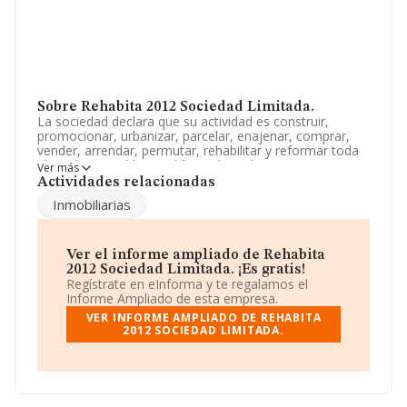
Sobre Rehabita 2012 Sociedad Limitada.
La sociedad declara que su actividad es construir,
promocionar, urbanizar, parcelar, enajenar, comprar,
vender, arrendar, permutar, rehabilitar y reformar toda
clase de inmuebles y edificios, bien de venta y renta
Ver más
libre, bien de proteccion oficial o precio tasado. La
Actividades relacionadas
empresa está registrada como Sociedad Limitada. Su
Inmobiliarias
CNAE corresponde a 4101 con código '%cnae%'. La
sociedad no tiene actividad en mercados exteriores.
La compañía
Rehabita 2012 Sociedad Limitada
, NIF
Ver el informe ampliado de Rehabita
B91879676, está situada en Calle José Villegas núm. 21,
2012 Sociedad Limitada. ¡Es gratis!
(41960), en el municipio de Gines, provincia de Sevilla,
Regístrate en eInforma y te regalamos el
Andalucía.
Informe Ampliado de esta empresa.
VER INFORME AMPLIADO DE REHABITA
En relación con el sector y disponiendo de los datos de
2012 SOCIEDAD LIMITADA.
hasta 188.948 empresas, a nivel nacional la facturación
asciende a 36.783 millones de euros y el promedio de la
facturación de ventas entre todas las compañías
asciende a los 194 mil euros. Respecto a la información
de la provincia (hablamos de Sevilla), en la base de