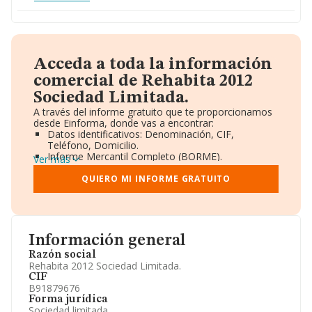
Acceda a toda la información
comercial de Rehabita 2012
Sociedad Limitada.
A través del informe gratuito que te proporcionamos
desde Einforma, donde vas a encontrar:
Datos identificativos: Denominación, CIF,
Teléfono, Domicilio.
Informe Mercantil Completo (BORME).
Ver más
Gráficos de Evolución Ventas y Empleados.
Consejo de Administración y Administradores.
QUIERO MI INFORME GRATUITO
Directivos y Ejecutivos.
Accionistas.
Participaciones y Vinculaciones en otras empresas.
Artículos de prensa publicados sobre la empresa.
Información oficial y registral complementaria.
Información general
Razón social
Rehabita 2012 Sociedad Limitada.
CIF
B91879676
Forma jurídica
Sociedad limitada