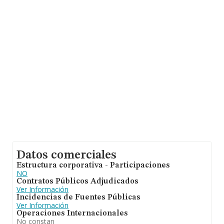
datos de INFORMA aparecen 6869 empresas, con
ventas de 1.238 millones de euros. Por último, con el fin
de ampliar la información relativa al ámbito de la
empresa, la media de antigüedad desde la constitución
es de 17 años. La media de empleados es de 2.
Datos comerciales
Estructura corporativa - Participaciones
NO
Contratos Públicos Adjudicados
Ver Información
Incidencias de Fuentes Públicas
Ver Información
Operaciones Internacionales
No constan