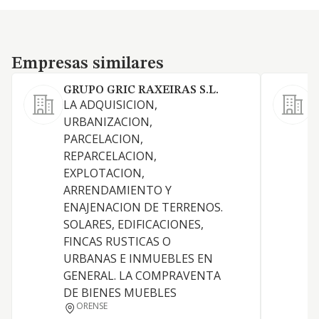
Empresas similares
Empresas similares
GRUPO GRIC RAXEIRAS S.L.
LA ADQUISICION,
L
URBANIZACION,
t
PARCELACION,
c
REPARCELACION,
r
EXPLOTACION,
t
ARRENDAMIENTO Y
o
ENAJENACION DE TERRENOS.
p
SOLARES, EDIFICACIONES,
s
FINCAS RUSTICAS O
p
URBANAS E INMUEBLES EN
GENERAL. LA COMPRAVENTA
DE BIENES MUEBLES
ORENSE