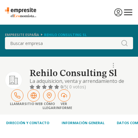
EMPRESITE ESPAÑA
REHILO CONSULTING SL
Buscar
Rehilo Consulting Sl
La adquisicion, venta y arrendamiento de
bienes inmuebles. promocion y consultoria
0
/5
( 0 votos)
inmobiliaria
LLAMAR
SITIO WEB
CÓMO
VER
LLEGAR
INFORME
DIRECCIÓN Y CONTACTO
INFORMACIÓN GENERAL
DATOS COM