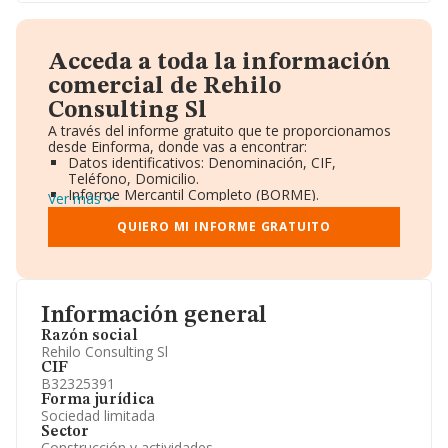
Acceda a toda la información
comercial de Rehilo
Consulting Sl
A través del informe gratuito que te proporcionamos
desde Einforma, donde vas a encontrar:
Datos identificativos: Denominación, CIF,
Teléfono, Domicilio.
Informe Mercantil Completo (BORME).
Ver más
Gráficos de Evolución Ventas y Empleados.
Consejo de Administración y Administradores.
QUIERO MI INFORME GRATUITO
Directivos y Ejecutivos.
Accionistas.
Participaciones y Vinculaciones en otras empresas.
Artículos de prensa publicados sobre la empresa.
Información oficial y registral complementaria.
Información general
Razón social
Rehilo Consulting Sl
CIF
B32325391
Forma jurídica
Sociedad limitada
Sector
Construcción y actividades