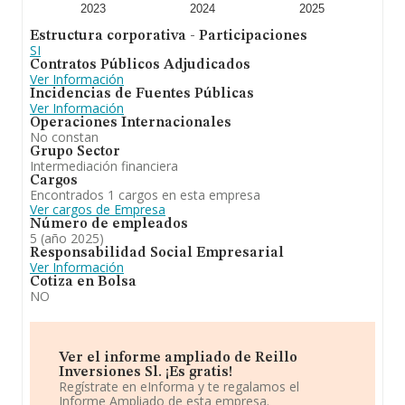
2023
2024
2025
En resumen, la actividad de
Reillo Inversiones S.L
es la
Estructura corporativa - Participaciones
compra, suscripcion, tenencia, permuta y venta de
SI
valores mobiliarios nacionales o extranjeros, por cuenta
Contratos Públicos Adjudicados
propia y sin actividad de intermediación. En cuanto a la
Ver Información
posición en el ranking de sectores, la empresa ha
Incidencias de Fuentes Públicas
perdido posiciones frente al 2023. Se ha posicionado
Ver Información
más abajo en el ranking nacional (de todas las
Operaciones Internacionales
empresas presentes en el territorio) frente al 2023.
No constan
Grupo Sector
Intermediación financiera
Cargos
Encontrados 1 cargos en esta empresa
Ver cargos de Empresa
Número de empleados
5 (año 2025)
Responsabilidad Social Empresarial
Ver Información
Cotiza en Bolsa
NO
Ver el informe ampliado de Reillo
Inversiones Sl. ¡Es gratis!
Regístrate en eInforma y te regalamos el
Informe Ampliado de esta empresa.