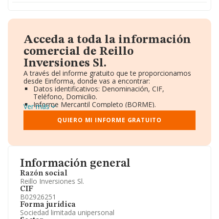
Acceda a toda la información
comercial de Reillo
Inversiones Sl.
A través del informe gratuito que te proporcionamos
desde Einforma, donde vas a encontrar:
Datos identificativos: Denominación, CIF,
Teléfono, Domicilio.
Informe Mercantil Completo (BORME).
Ver más
Gráficos de Evolución Ventas y Empleados.
Consejo de Administración y Administradores.
QUIERO MI INFORME GRATUITO
Directivos y Ejecutivos.
Accionistas.
Participaciones y Vinculaciones en otras empresas.
Artículos de prensa publicados sobre la empresa.
Información oficial y registral complementaria.
Información general
Razón social
Reillo Inversiones Sl.
CIF
B02926251
Forma jurídica
Sociedad limitada unipersonal