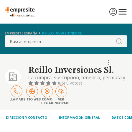
EMPRESITE ESPAÑA
REILLO INVERSIONES SL.
Buscar
Reillo Inversiones Sl.
La compra, suscripcion, tenencia, permuta y
venta de valores mobiliarios nacionales o
0
/5
( 0 votos)
extranjeros, por cuenta propia y sin
actividad de intermediacion..
LLAMAR
SITIO WEB
CÓMO
VER
LLEGAR
INFORME
DIRECCIÓN Y CONTACTO
INFORMACIÓN GENERAL
DATOS COM