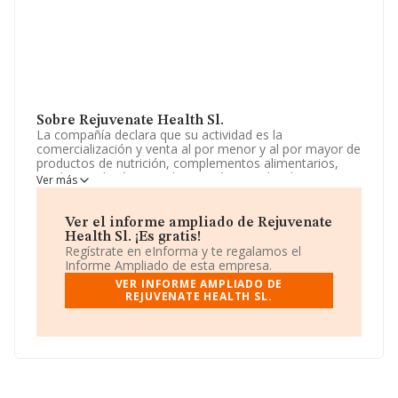
Sobre Rejuvenate Health Sl.
La compañía declara que su actividad es la
comercialización y venta al por menor y al por mayor de
productos de nutrición, complementos alimentarios,
productos dietéticos y de cosmética realizados tanto
Ver más
con y sin establecimiento especializado o no
especializado. c.n.a.e. actividad principal 4729. La
empresa es una Sociedad Limitada. Su actividad CNAE
Ver el informe ampliado de Rejuvenate
es '%cnae%' con código 4727. La empresa no tiene
Health Sl. ¡Es gratis!
actividad en mercados exteriores.
Regístrate en eInforma y te regalamos el
Informe Ampliado de esta empresa.
La sociedad española
Rejuvenate Health S.L
, con
VER INFORME AMPLIADO DE
número de identificación fiscal B93683167, se
REJUVENATE HEALTH SL.
encuentra en Avenida Pablo Ruiz Picasso núm. 13 Ur
Cortijo, (29601), Marbella, en Málaga, Andalucía.
En base a la información de la que dispone INFORMA
sobre 10.047 compañías, en el ámbito nacional la
facturación alcanza la cifra de 18.645 millones de euros
y la media de facturación de ventas entre todas las