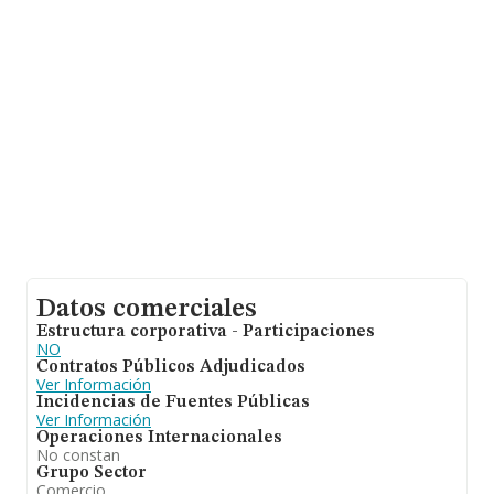
compañías alcanza los 1 millón de euros. Respecto a la
información de la provincia (hablamos de Málaga), en la
base de datos INFORMA constan 412 empresas, cuyas
ventas han alcanzado los 263 millones de euros. Con el
fin de ampliar la información relativa a las compañías, la
media de antigüedad desde la constitución es de 15
años. Los empleados de media son 9.
Datos comerciales
Estructura corporativa - Participaciones
NO
Contratos Públicos Adjudicados
Ver Información
Incidencias de Fuentes Públicas
Ver Información
Operaciones Internacionales
No constan
Grupo Sector
Comercio