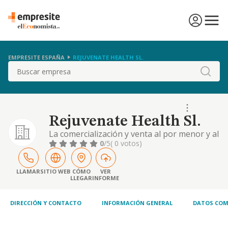
EMPRESITE ESPAÑA
REJUVENATE HEALTH SL.
Buscar
Rejuvenate Health Sl.
La comercialización y venta al por menor y al
por mayor de productos de nutrición,
0
/5
( 0 votos)
complementos alimentarios, productos
dietéticos y de cosmética realizados tanto
con y sin establecimiento especializado o no
LLAMAR
SITIO WEB
CÓMO
VER
LLEGAR
INFORME
especializado. c.n.a.e. actividad principal 4729
DIRECCIÓN Y CONTACTO
INFORMACIÓN GENERAL
DATOS COM