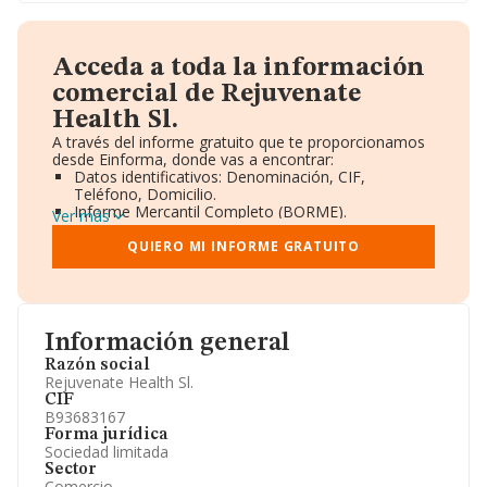
Acceda a toda la información
comercial de Rejuvenate
Health Sl.
A través del informe gratuito que te proporcionamos
desde Einforma, donde vas a encontrar:
Datos identificativos: Denominación, CIF,
Teléfono, Domicilio.
Informe Mercantil Completo (BORME).
Ver más
Gráficos de Evolución Ventas y Empleados.
Consejo de Administración y Administradores.
QUIERO MI INFORME GRATUITO
Directivos y Ejecutivos.
Accionistas.
Participaciones y Vinculaciones en otras empresas.
Artículos de prensa publicados sobre la empresa.
Información oficial y registral complementaria.
Información general
Razón social
Rejuvenate Health Sl.
CIF
B93683167
Forma jurídica
Sociedad limitada
Sector
Comercio