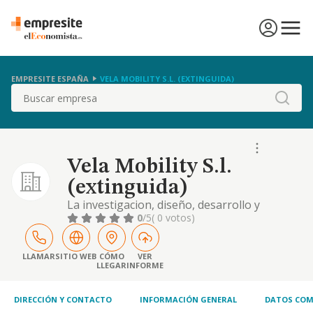
EMPRESITE ESPAÑA
VELA MOBILITY S.L. (EXTINGUIDA)
Buscar
Vela Mobility S.l.
(extinguida)
La investigacion, diseño, desarrollo y
fabricacion de sistemas de almacenamiento
0
/5
( 0 votos)
energetico y recarga de vehiculos electricos
mediante modulos de baterias homogeneos,
estandarizados, intercambiables e
LLAMAR
SITIO WEB
CÓMO
VER
LLEGAR
INFORME
interconectados...
DIRECCIÓN Y CONTACTO
INFORMACIÓN GENERAL
DATOS COM