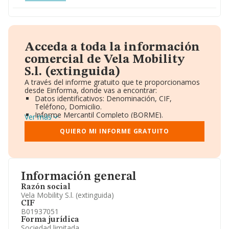
Acceda a toda la información
comercial de Vela Mobility
S.l. (extinguida)
A través del informe gratuito que te proporcionamos
desde Einforma, donde vas a encontrar:
Datos identificativos: Denominación, CIF,
Teléfono, Domicilio.
Informe Mercantil Completo (BORME).
Ver más
Gráficos de Evolución Ventas y Empleados.
Consejo de Administración y Administradores.
QUIERO MI INFORME GRATUITO
Directivos y Ejecutivos.
Accionistas.
Participaciones y Vinculaciones en otras empresas.
Artículos de prensa publicados sobre la empresa.
Información oficial y registral complementaria.
Información general
Razón social
Vela Mobility S.l. (extinguida)
CIF
B01937051
Forma jurídica
Sociedad limitada