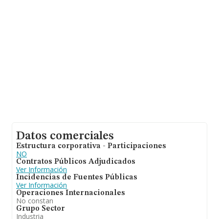
adicional de interés, la media de empleados es de 20; la
media de antigüedad desde la constitución es de 12
años.
Datos comerciales
Estructura corporativa - Participaciones
NO
Contratos Públicos Adjudicados
Ver Información
Incidencias de Fuentes Públicas
Ver Información
Operaciones Internacionales
No constan
Grupo Sector
Industria