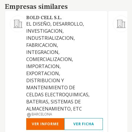
Empresas similares
Empresas similares
BOLD CELL S.L.
EL DISEÑO, DESARROLLO,
INVESTIGACION,
INDUSTRIALIZACION,
FABRICACION,
INTEGRACION,
COMERCIALIZACION,
D
IMPORTACION,
EXPORTACION,
DISTRIBUCION Y
S
MANTENIMIENTO DE
CELDAS ELECTROQUIMICAS,
BATERIAS, SISTEMAS DE
ALMACENAMIENTO, ETC
BARCELONA
VER INFORME
VER FICHA