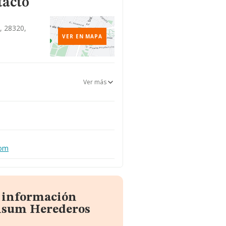
tacto
, 28320,
VER EN MAPA
Ver más
com
a información
elsum Herederos