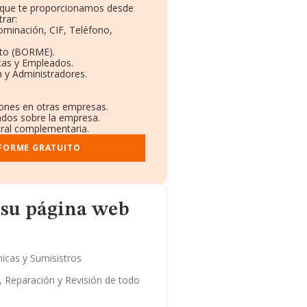
o que te proporcionamos desde
rar:
ominación, CIF, Teléfono,
eto (BORME).
tas y Empleados.
 y Administradores.
ciones en otras empresas.
cados sobre la empresa.
stral complementaria.
NFORME GRATUITO
web
 su página web
icas y Sumisistros
, Reparación y Revisión de todo