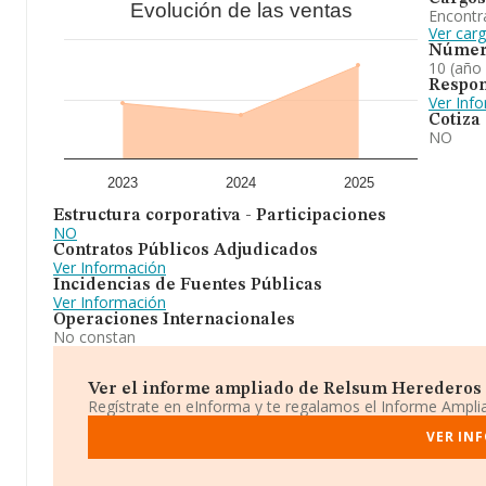
Evolución de las ventas
Encontr
Ver car
Númer
10 (año
Respon
Ver Inf
Cotiza
NO
2023
2024
2025
Estructura corporativa - Participaciones
NO
Contratos Públicos Adjudicados
Ver Información
Incidencias de Fuentes Públicas
Ver Información
Operaciones Internacionales
No constan
Ver el informe ampliado de Relsum Herederos Sl
Regístrate en eInforma y te regalamos el Informe Ampl
VER IN