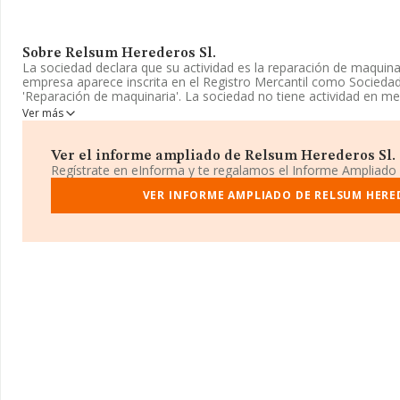
Sobre Relsum Herederos Sl.
La sociedad declara que su actividad es la reparación de maquinaria
empresa aparece inscrita en el Registro Mercantil como Sociedad
'Reparación de maquinaria'. La sociedad no tiene actividad en me
Ver más
La plantilla permanece igual y atendiendo a los datos disponib
estado por encima de la media de sector.
Ver el informe ampliado de Relsum Herederos Sl. ¡
Acerca de la información disponible en INFORMA sobre los distint
Regístrate en eInforma y te regalamos el Informe Ampliado
empresa ha caído 84 puestos a nivel sectorial pasando a ocupar l
del año anterior. Tienen mejor posición las siguientes empresas 
VER INFORME AMPLIADO DE RELSUM HERE
Loype S.L
y
Satpack 2013 S.L
; por detras de ella se encuentr
y Mecanicas Gil S.L
y
Servicios Técnicos Electronicos S.A
. E
14.001 puestos, pasando de la posición 143.097 a 157.098. En 2
Tecnicas Industriales S.L
y
Dentalcouce S.L
como mejores em
entre las compañías que se colocan por detrás podemos encont
S.L
y
Ambulancias y Funeraria Sierra Nevada S.L
. Se ha posi
puesto 26.859 al 29.948 en el ranking provincial, perdiendo hasta
anterior.
Para comunicarse con sus oficinas, el número de teléfono es 916
es
relsumherederos@relsum.com
. La web es
www.relsum.com
.
La compañía
Relsum Herederos S.L
, con número de identificac
situada en Calle Cormoranes núm. 22, (28320), en el municipio de