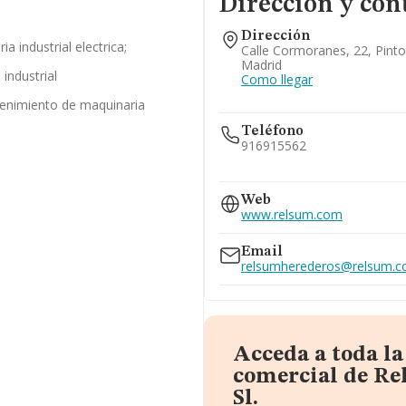
Dirección y con
Dirección
a industrial electrica;
Calle Cormoranes, 22, Pinto
Madrid
industrial
Como llegar
enimiento de maquinaria
Teléfono
916915562
916923590
Web
www.relsum.com
Email
relsumherederos@relsum.
Acceda a toda l
comercial de R
Sl.