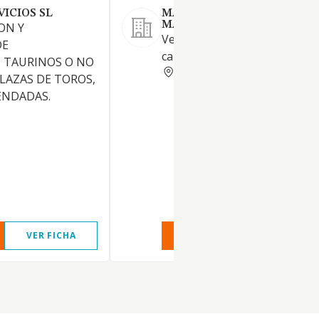
VICIOS SL
MADRILEÑA DE
MANTENIMIENTO CAR SL
ON Y
Venta, alquiler y reparación d
DE
carretillas elevadoras.
 TAURINOS O NO
MADRID
LAZAS DE TOROS,
ENDADAS.
VER FICHA
VER INFORME
VER FIC