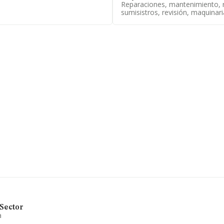
Reparaciones, mantenimiento, r
sumisistros, revisión, maquinari
273 empresas, la facturación en
 la media de facturación de
uanto a la información relativa
ecen 928 empresas, con ventas
etar los datos de sector, en
La media de empleados es de 4.
a en la reparación de
ing de la provincia de Madrid, la
Sector
a