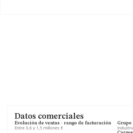
En relación con el sector y disponiendo de los datos de hasta 8.
el ámbito nacional alcanza los 3.935 millones de euros y en 2025
ventas entre todas las compañías alcanza los 475 mil euros. En c
a la provincia de Madrid, en la base de datos de INFORMA apar
en el año 2025 de 379 millones de euros. Finalmente, para compl
2025, la antigüedad alcanza los 17 años desde la constitución. 
En resumen, la actividad de
Relsum Herederos S.L
está enfocad
maquinaria industrial electrica;. En cuanto a la posición en el rank
empresa ha perdido posiciones frente al 2024.
Datos comerciales
Evolución de ventas - rango de facturación
Grupo 
Entre 0,6 y 1,5 millones €
Industri
Cargos