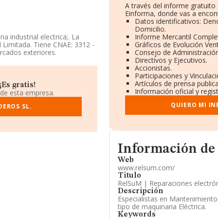
A través del informe gratuit
Einforma, donde vas a encont
Datos identificativos: Den
Domicilio.
 industrial electrica;. La
Informe Mercantil Compl
 Limitada. Tiene CNAE: 3312 -
Gráficos de Evolución Ven
rcados exteriores.
Consejo de Administración
Directivos y Ejecutivos.
les en INFORMA, ese número ha
Accionistas.
Participaciones y Vincula
Artículos de prensa publi
Es gratis!
os rankings: en 2025 la
Información oficial y regi
 de esta empresa.
a posición 714, frente a la 630
QUIERO MI I
del sector:
DEROS SL.
Vulcanitzats Grup
an compañías como:
Caldererias
n el ranking nacional, ha bajado
025, destacan
Tf3 Soluciones
presas antes de la compañía;
Informacion de su página 
rar:
Pavimentos Guermaa
Información de
cionado peor pasando del
Web
 3.089 puestos respecto al año
www.relsum.com/
Titulo
RelSuM | Reparaciones electrón
915562 y el correo electrónico
Descripción
Especialistas en Mantenimiento
tipo de maquinaria Eléctrica.
ión fiscal B86390564, está
Keywords
 Pinto, Madrid.