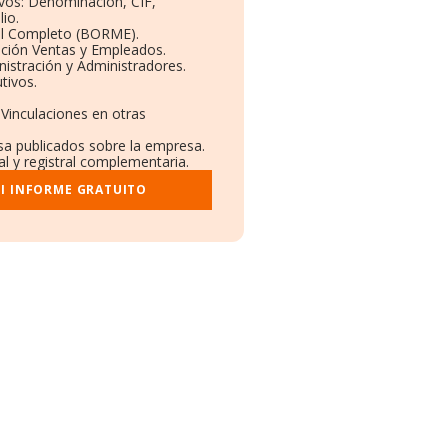
ivos: Denominación, CIF,
io.
il Completo (BORME).
ución Ventas y Empleados.
istración y Administradores.
tivos.
 Vinculaciones en otras
nsa publicados sobre la empresa.
al y registral complementaria.
I INFORME GRATUITO