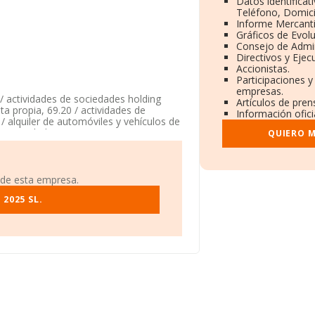
Datos identificat
Teléfono, Domicil
Informe Mercant
Gráficos de Evol
Consejo de Admin
Directivos y Ejecu
Accionistas.
Participaciones y
empresas.
 / actividades de sociedades holding
Artículos de pre
nta propia, 69.20 / actividades de
Información ofici
1 / alquiler de automóviles y vehículos de
Su actividad CNAE es '%cnae%' con
QUIERO M
ores.
 Ramon Y Cajal núm. 85, (14800), en el
 de esta empresa.
.306 empresas, en el ámbito nacional la
2025 SL.
ia entre todas las compañías es de 1
bre Córdoba, en la base de datos de
os 28 millones de euros. Como
 La antigüedad alcanza los 8 años desde