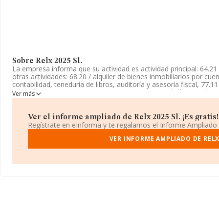
Sobre Relx 2025 Sl.
La empresa informa que su actividad es actividad principal: 64.21
otras actividades: 68.20 / alquiler de bienes inmobiliarios por cue
contabilidad, teneduría de libros, auditoría y asesoría fiscal, 77.1
motor ligeros, 77.32 / a. La empresa es una Sociedad Limitada. 
Ver más
código 6421. La compañía no tiene actividad en mercados exteri
La sociedad
Relx 2025 S.L
, NIF B22545057, está situada en Calle
Ver el informe ampliado de Relx 2025 Sl. ¡Es gratis!
municipio de Priego De Cordoba, en Córdoba, Andalucía.
Regístrate en eInforma y te regalamos el Informe Ampliado
En relación con el sector y disponiendo de los datos de hasta 45
VER INFORME AMPLIADO DE RELX 
facturación alcanza la cifra de 71.120 millones de euros y la med
millón de euros de ventas. Teniendo en cuenta la información so
INFORMA aparecen 369 empresas, cuyas ventas han alcanzado l
información adicional de interés, los empleados de media son 2.
la constitución.