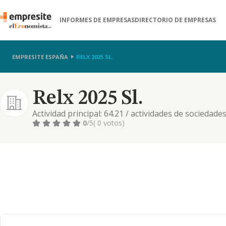
INFORMES DE EMPRESAS
DIRECTORIO DE EMPRESAS
EMPRESITE ESPAÑA
RELX 2025 SL.
Relx 2025 Sl.
Actividad principal: 64.21 / actividades de sociedades
bienes inmobiliarios por cuenta propia, 69.20 / acti
0
/5
( 0 votos)
auditoría y asesoría fiscal, 77.11 / alquiler de autom