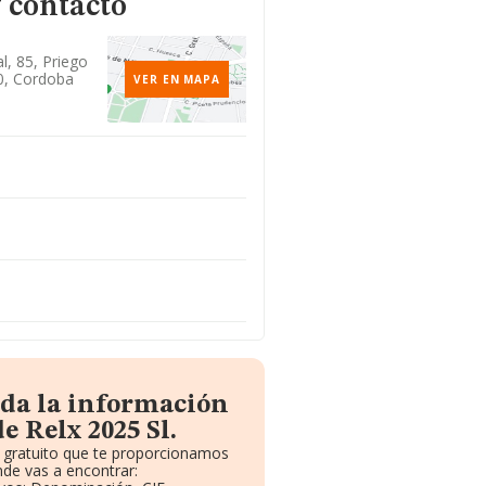
 contacto
l, 85, Priego
0, Cordoba
VER EN MAPA
oda la información
e Relx 2025 Sl.
e gratuito que te proporcionamos
de vas a encontrar: