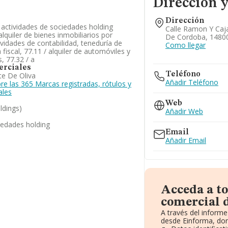
Dirección y
Dirección
 / actividades de sociedades holding
Calle Ramon Y Caja
alquiler de bienes inmobiliarios por
De Cordoba, 1480
ividades de contabilidad, teneduría de
Como llegar
a fiscal, 77.11 / alquiler de automóviles y
, 77.32 / a
rciales
Teléfono
te De Oliva
Añadir Teléfono
e las 365 Marcas registradas, rótulos y
ales
Web
ldings)
Añadir Web
iedades holding
Email
Añadir Email
Acceda a t
comercial d
A través del inform
desde Einforma, don