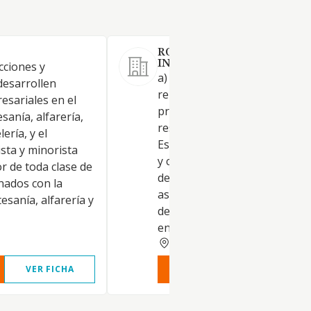
ROSMARINO POLAND
INVESTMENTS SL.
cciones y
a) La tenencia de los volares
desarrollen
representativos de los fondo
esariales en el
propios de entidades particip
sanía, alfarería,
residentes y no residentes en
ería, y el
España, para ejercer los der
sta y minorista
y cumplir las obligaciones
or de toda clase de
derivadas de la condición de s
onados con la
así como para adoptar las
esanía, alfarería y
decisiones relativas a las pro
entidades partici.
CORDOBA
VER FICHA
VER INFORME
VER FIC