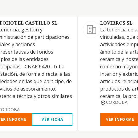
TOHOTEL CASTILLO SL.
LOVIRROS SL.
tenencia, gestión y
La tenencia de a
inistración de participaciones
vinculadas, que 
iales y acciones
actividades empr
resentativas de fondos
ámbito de la arte
pios de las entidades
cerámica y hostel
ticipadas. -CNAE 6420-. b-La
comercio mayori
stación, de forma directa, a las
interior y exteri
iedades en las que participe, de
artículos relaci
vicios de asesoramiento.
productos de art
stencia técnica y otros similares
cerámica, la pro
CORDOBA
CORDOBA
VER INFORME
VER FICHA
VER INFORME