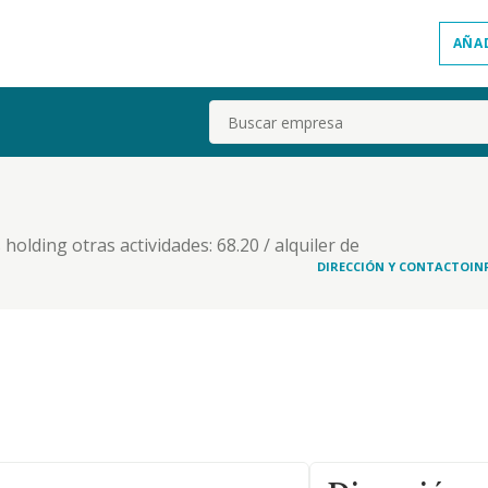
AÑA
Buscar
 holding otras actividades: 68.20 / alquiler de
vidades de contabilidad, teneduría de libros,
DIRECCIÓN Y CONTACTO
IN
óviles y vehículos de motor ligeros, 77.32 / a