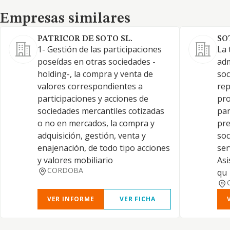
Empresas similares
Empresas similares
PATRICOR DE SOTO SL.
SO
1- Gestión de las participaciones
La 
poseídas en otras sociedades -
adm
holding-, la compra y venta de
soc
valores correspondientes a
rep
participaciones y acciones de
pro
sociedades mercantiles cotizadas
par
o no en mercados, la compra y
pre
adquisición, gestión, venta y
soc
enajenación, de todo tipo acciones
ser
y valores mobiliario
Asi
CORDOBA
qu
VER INFORME
VER FICHA