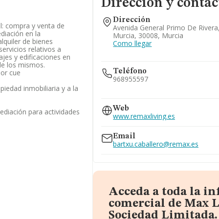
Dirección y contac
Dirección
al: compra y venta de
Avenida General Primo De Rivera,
diación en la
Murcia, 30008, Murcia
lquiler de bienes
Como llegar
ervicios relativos a
ajes y edificaciones en
de los mismos.
Teléfono
por cue
968955597
opiedad inmobiliaria y a la
609...
Web
Ver teléfono 609...
mediación para actividades
www.remaxliving.es
Email
bartxu.caballero@remax.es
Acceda a toda la i
comercial de Max L
Sociedad Limitada.