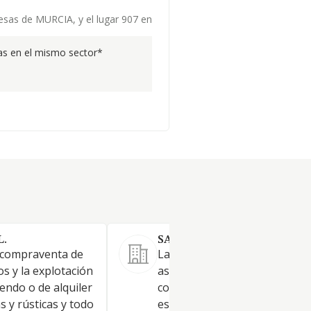
resas de MURCIA, y el lugar 907 en
s en el mismo sector*
L.
SANA GLOBAL CAPITAL SL.
y compraventa de
La prestación de servicios de
os y la explotación
asesoramiento estratégico y
endo o de alquiler
consultoría empresarial
s y rústicas y todo
especializada en el sector