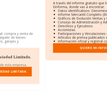
A través del informe gratuito que
Einforma, donde vas a encontrar:
Datos identificativos: Denomina
Informe Mercantil Completo (
Gráficos de Evolución Ventas y
Consejo de Administración y Ad
Directivos y Ejecutivos.
Accionistas.
al: compra y venta de
Participaciones y Vinculaciones
lquiler de bienes
Artículos de prensa publicados 
es, garajes y
Información oficial y registral 
des inmobiliarias por cue.
QUIERO MI INF
d CNAE es 'Agentes de la
ctividad en mercados
ociedad Limitada.
 teniendo en cuenta la
 de esta empresa.
o de empleados por
IEDAD LIMITADA.
tos rankings: ha subido
5 al 907 puesto. Éstas son
s:
Canarias Singular
oloca la empresa antes de
ranking nacional pasando
 en 104.994 puestos. La
Dreams S.L
y
Beancer
pañías que se colocan por