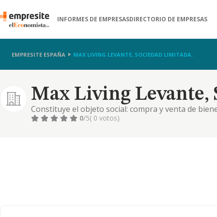
INFORMES DE EMPRESAS
DIRECTORIO DE EMPRESAS
EMPRESITE ESPAÑA
MAX LIVING LEVANTE, SOCIEDAD LIMITADA.
Max Living Levante, 
Constituye el objeto social: compra y venta de bie
tenencia y alquiler de bienes inmuebles, prestación 
0
/5
( 0 votos)
garajes y edificaciones en general y administración