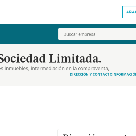
AÑA
Buscar
Sociedad Limitada.
nes inmuebles, intermediación en la compraventa,
de servicios relativos a viviendas, almacenes,
DIRECCIÓN Y CONTACTO
INFORMACIÓ
 de los mismos. actividades inmobiliarias por cue