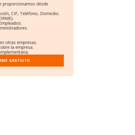
 te proporcionamos desde
ción, CIF, Teléfono, Domicilio.
BORME).
 Empleados.
ministradores.
 en otras empresas.
sobre la empresa.
complementaria.
ORME GRATUITO