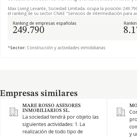
Max Living Levante, Sociedad Limitada. ocupa la posición 249.79
el ranking de su sector CNAE "Servicios de intermediación para ac
Ranking de empresas españolas
Ranki
249.790
8.1
*
Sector:
Construcción y actividades inmobiliarias
Empresas similares
Empresas similares
MARE ROSSO ASESORES
MO
INMOBILIARIOS SL.
Con
La sociedad tendrá por objeto las
pro
siguientes actividades: 1. La
com
realización de todo tipo de
y u