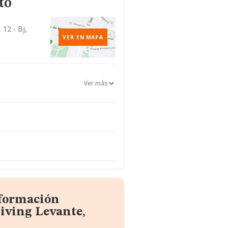
to
 12 - Bj,
VER EN MAPA
Ver más
nformación
iving Levante,