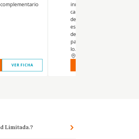
o complementario
inmobiliario, incluyendo, sin
carácter limitativo: La planific
desarrollo y ejecución de
estrategias de inversión y
desinversión inmobiliaria, en
particular en activos industria
lo.
MURCIA
VER FICHA
VER INFORME
VER FIC
ad Limitada.?