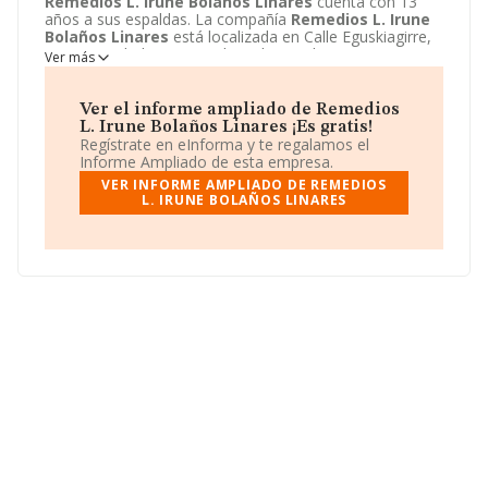
Remedios L. Irune Bolaños Linares
cuenta con 13
años a sus espaldas. La compañía
Remedios L. Irune
Bolaños Linares
está localizada en Calle Eguskiagirre,
5. Su actividad CNAE se ubica dentro de 5630 - Servicios
Ver más
de bebidas.
Remedios L. Irune Bolaños Linares
tiene
un modelo de sociedad Sociedad civil.
Ver el informe ampliado de Remedios
L. Irune Bolaños Linares ¡Es gratis!
Regístrate en eInforma y te regalamos el
Informe Ampliado de esta empresa.
VER INFORME AMPLIADO DE REMEDIOS
L. IRUNE BOLAÑOS LINARES