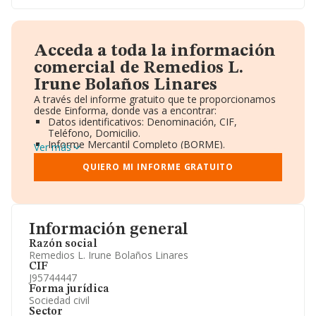
Acceda a toda la información
comercial de Remedios L.
Irune Bolaños Linares
A través del informe gratuito que te proporcionamos
desde Einforma, donde vas a encontrar:
Datos identificativos: Denominación, CIF,
Teléfono, Domicilio.
Informe Mercantil Completo (BORME).
Ver más
Gráficos de Evolución Ventas y Empleados.
Consejo de Administración y Administradores.
QUIERO MI INFORME GRATUITO
Directivos y Ejecutivos.
Accionistas.
Participaciones y Vinculaciones en otras empresas.
Artículos de prensa publicados sobre la empresa.
Información oficial y registral complementaria.
Información general
Razón social
Remedios L. Irune Bolaños Linares
CIF
J95744447
Forma jurídica
Sociedad civil
Sector