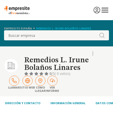
EMPRESITE ESPAÑA
REMEDIOS L. IRUNE BOLAÑOS LINARES
Buscar
Remedios L. Irune
Bolaños Linares
0
/5
( 0 votos)
LLAMAR
SITIO WEB
CÓMO
VER
LLEGAR
INFORME
DIRECCIÓN Y CONTACTO
INFORMACIÓN GENERAL
DATOS COM