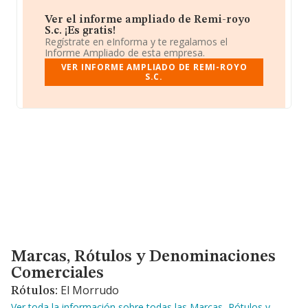
Ver el informe ampliado de Remi-royo
S.c. ¡Es gratis!
Regístrate en eInforma y te regalamos el
Informe Ampliado de esta empresa.
VER INFORME AMPLIADO DE REMI-ROYO
S.C.
Marcas, Rótulos y Denominaciones Comerciales
Marcas, Rótulos y Denominaciones
Comerciales
El Morrudo
Rótulos:
Ver toda la información sobre todas las Marcas, Rótulos y