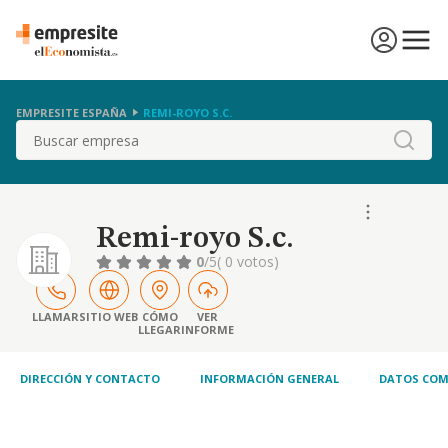
EMPRESITE ESPAÑA
REMI-ROYO S.C.
Buscar
Remi-royo S.c.
0
/5
( 0 votos)
LLAMAR
SITIO WEB
CÓMO
VER
LLEGAR
INFORME
DIRECCIÓN Y CONTACTO
INFORMACIÓN GENERAL
DATOS COM