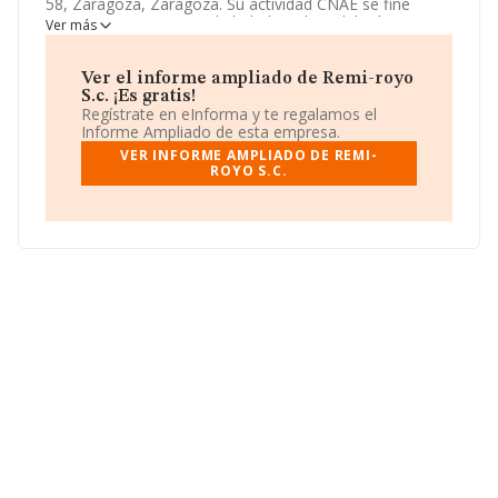
58, Zaragoza, Zaragoza. Su actividad CNAE se fine
como 5630 - Servicios de bebidas. El modelo de
Ver más
sociedad de
Remi-royo S.c.
es Sociedad civil.
Ver el informe ampliado de Remi-royo
S.c. ¡Es gratis!
Regístrate en eInforma y te regalamos el
Informe Ampliado de esta empresa.
VER INFORME AMPLIADO DE REMI-
ROYO S.C.