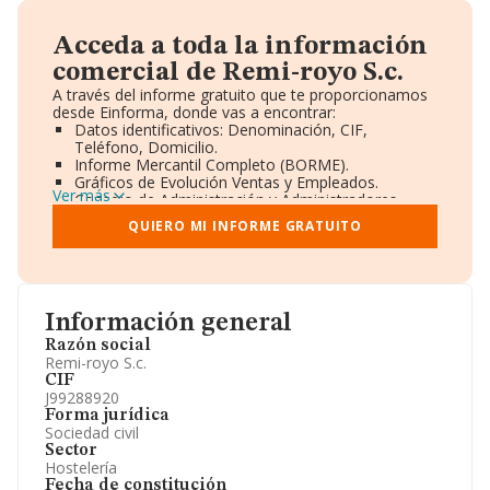
Acceda a toda la información
comercial de Remi-royo S.c.
A través del informe gratuito que te proporcionamos
desde Einforma, donde vas a encontrar:
Datos identificativos: Denominación, CIF,
Teléfono, Domicilio.
Informe Mercantil Completo (BORME).
Gráficos de Evolución Ventas y Empleados.
Ver más
Consejo de Administración y Administradores.
Directivos y Ejecutivos.
QUIERO MI INFORME GRATUITO
Accionistas.
Participaciones y Vinculaciones en otras empresas.
Artículos de prensa publicados sobre la empresa.
Información oficial y registral complementaria.
Información general
Razón social
Remi-royo S.c.
CIF
J99288920
Forma jurídica
Sociedad civil
Sector
Hostelería
Fecha de constitución