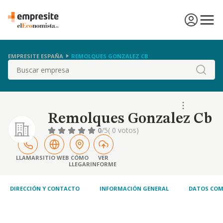
EMPRESITE ESPAÑA
REMOLQUES GONZALEZ CB
Buscar
Remolques Gonzalez Cb
0
/5
( 0 votos)
LLAMAR
SITIO WEB
CÓMO
VER
LLEGAR
INFORME
DIRECCIÓN Y CONTACTO
INFORMACIÓN GENERAL
DATOS COM