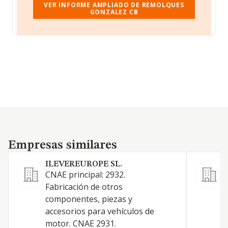
VER INFORME AMPLIADO DE REMOLQUES
GONZALEZ CB
Empresas similares
Empresas similares
ILEVEREUROPE SL.
CNAE principal: 2932.
F
Fabricación de otros
t
componentes, piezas y
m
accesorios para vehículos de
p
motor. CNAE 2931.
a