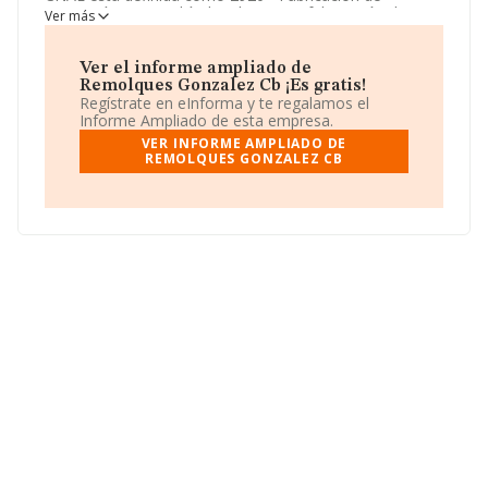
carrocerías para vehículos de motor; fabricación de
Ver más
remolques y semirremolques. La forma jurídica de
Remolques Gonzalez Cb
es Comunidad de bienes. Si
quiere conseguir más información sobre
Remolques
Ver el informe ampliado de
Gonzalez Cb
la encontrará en su web:
Remolques Gonzalez Cb ¡Es gratis!
http://www.remolquesgonzalez.com
.
Regístrate en eInforma y te regalamos el
Informe Ampliado de esta empresa.
VER INFORME AMPLIADO DE
REMOLQUES GONZALEZ CB