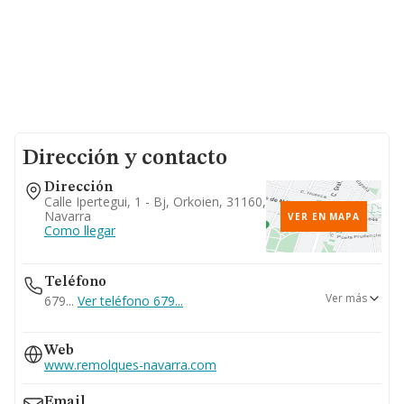
Dirección y contacto
Dirección
Calle Ipertegui, 1 - Bj, Orkoien, 31160,
Navarra
VER EN MAPA
Como llegar
Teléfono
Ver más
679...
Ver teléfono 679...
610...
Web
Ver teléfono 610...
www.remolques-navarra.com
948325252
667...
Email