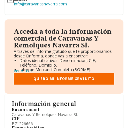
Ver teléfono 667...
info@caravanasnavarra.com
Acceda a toda la información
comercial de Caravanas Y
Remolques Navarra Sl.
A través del informe gratuito que te proporcionamos
desde Einforma, donde vas a encontrar:
Datos identificativos: Denominación, CIF,
Teléfono, Domicilio.
Informe Mercantil Completo (BORME).
Ver más
Gráficos de Evolución Ventas y Empleados.
Consejo de Administración y Administradores.
QUIERO MI INFORME GRATUITO
Directivos y Ejecutivos.
Accionistas.
Participaciones y Vinculaciones en otras empresas.
Artículos de prensa publicados sobre la empresa.
Información oficial y registral complementaria.
Información general
Razón social
Caravanas Y Remolques Navarra Sl.
CIF
B71226666