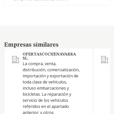
Empresas similares
Empresas similares
OFERTASCOCHENAVARRA
SL.
S
La compra, venta,
A
distribución, comercialización,
d
importación y exportación de
m
toda clase de vehículos,
i
incluso embarcaciones y
r
bicicletas. La reparación y
e
servicio de los vehículos
y
referidos en el apartado
a
anterior; y otros
a