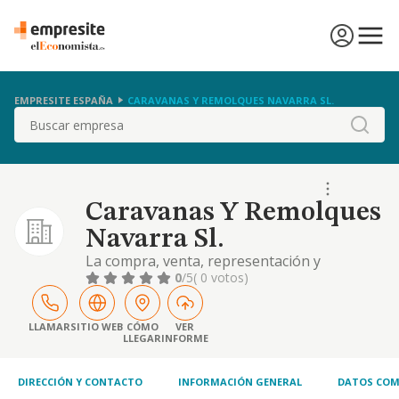
EMPRESITE ESPAÑA
CARAVANAS Y REMOLQUES NAVARRA SL.
Buscar
Caravanas Y Remolques
Navarra Sl.
La compra, venta, representación y
distribución de caravanas, remolques y sus
0
/5
( 0 votos)
accesorios correspondientes. la
representación, importación, exportación
instalación y distribución de artículos de
LLAMAR
SITIO WEB
CÓMO
VER
LLEGAR
INFORME
camping y otras actividades
DIRECCIÓN Y CONTACTO
INFORMACIÓN GENERAL
DATOS COM