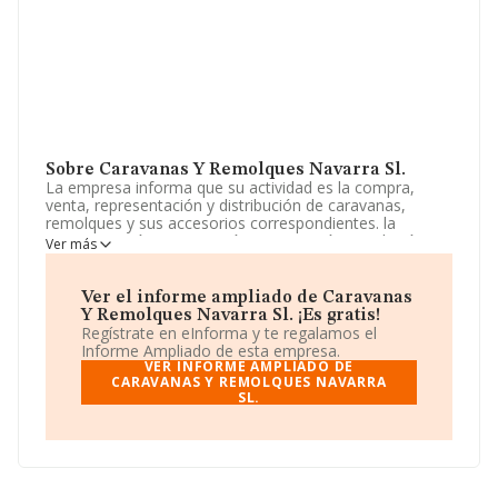
Sobre Caravanas Y Remolques Navarra Sl.
La empresa informa que su actividad es la compra,
venta, representación y distribución de caravanas,
remolques y sus accesorios correspondientes. la
representación, importación, exportación instalación y
Ver más
distribución de artículos de camping y otras actividades.
La empresa aparece inscrita en el Registro Mercantil
como Sociedad Limitada. Su CNAE corresponde a 4781
Ver el informe ampliado de Caravanas
con código 'Comercio al por menor de productos
Y Remolques Navarra Sl. ¡Es gratis!
alimenticios, bebidas y tabaco en puestos de venta y en
Regístrate en eInforma y te regalamos el
mercadillos'. La empresa realiza actividad internacional
Informe Ampliado de esta empresa.
tanto de importación como exportación.
VER INFORME AMPLIADO DE
CARAVANAS Y REMOLQUES NAVARRA
SL.
La plantilla se ha mantenido igual y teniendo en cuenta
la información disponible en INFORMA, ha dispuesto de
un número de empleados por encima de la media de
sector.
Dentro del ranking de empresas elaborado por