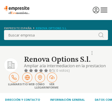
EMPRESITE ESPAÑA
RENOVA OPTIONS S.L.
Buscar
Renova Options S.l.
Ampliar a:la intermediacion en la prestacion
de servicios medicos de todo ambito y
0
/5
( 0 votos)
actividades relacionadas con la sanidad.
LLAMAR
SITIO WEB
CÓMO
VER
LLEGAR
INFORME
DIRECCIÓN Y CONTACTO
INFORMACIÓN GENERAL
DATOS COM