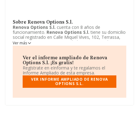
Sobre Renova Options S.l.
Renova Options S.l.
cuenta con 8 años de
funcionamiento.
Renova Options S.l.
tiene su domicilio
social registrado en Calle Miquel Vives, 102, Terrassa,
Barcelona. Enmarca su actividad CNAE principal como
Ver más
8621 - Actividades de medicina general y de medicina
familiar y comunitaria.
Renova Options S.l.
aparece
inscrita como Sociedad limitada.
Ver el informe ampliado de Renova
Options S.l. ¡Es gratis!
Regístrate en eInforma y te regalamos el
Informe Ampliado de esta empresa.
VER INFORME AMPLIADO DE RENOVA
OPTIONS S.L.