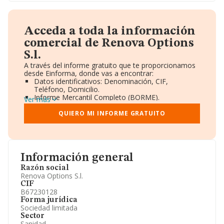
Acceda a toda la información
comercial de Renova Options
S.l.
A través del informe gratuito que te proporcionamos
desde Einforma, donde vas a encontrar:
Datos identificativos: Denominación, CIF,
Teléfono, Domicilio.
Informe Mercantil Completo (BORME).
Ver más
Gráficos de Evolución Ventas y Empleados.
Consejo de Administración y Administradores.
QUIERO MI INFORME GRATUITO
Directivos y Ejecutivos.
Accionistas.
Participaciones y Vinculaciones en otras empresas.
Artículos de prensa publicados sobre la empresa.
Información oficial y registral complementaria.
Información general
Razón social
Renova Options S.l.
CIF
B67230128
Forma jurídica
Sociedad limitada
Sector
Sanidad