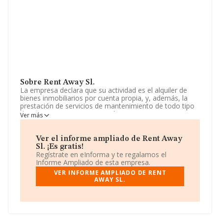
Sobre Rent Away Sl.
La empresa declara que su actividad es el alquiler de
bienes inmobiliarios por cuenta propia, y, además, la
prestación de servicios de mantenimiento de todo tipo
de construcciones y sus instalaciones, y parques y
Ver más
jardines de uso privado; la prestación de servicios de
intermediación del comercio de muebles, artículos para
el hogar y ferre. La sociedad está inscrita en el Registro
Ver el informe ampliado de Rent Away
Mercantil como Sociedad Limitada. Tiene CNAE: 6832 -
Sl. ¡Es gratis!
'Gestión y administración de la propiedad inmobiliaria'.
Regístrate en eInforma y te regalamos el
La compañía no tiene actividad en mercados exteriores.
Informe Ampliado de esta empresa.
VER INFORME AMPLIADO DE RENT
Ha tenido el mismo número de empleados y teniendo
AWAY SL.
en cuenta la información a disposición de INFORMA, ha
contado con un número de empleados inferior a la
media de sector.
La empresa
Rent Away S.L
, CIF B54958517, tiene su