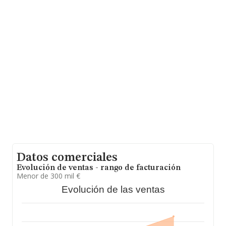
domicilio social establecido en Avenida Naciones núm.
18 Bj, (03170), en el municipio de Rojales, Alicante,
Comunidad Valenciana.
En base a la información de la que dispone INFORMA
sobre 37.045 compañías, la facturación en el ámbito
nacional alcanza los 5.924 millones de euros y se calcula
un promedio de facturación de 159 mil euros entre
todas las compañías. Con el fin de ampliar la
información relativa a las compañías, los empleados de
media son 2; la media de antigüedad desde la
constitución es de 16 años.
Datos comerciales
Evolución de ventas - rango de facturación
Menor de 300 mil €
Evolución de las ventas