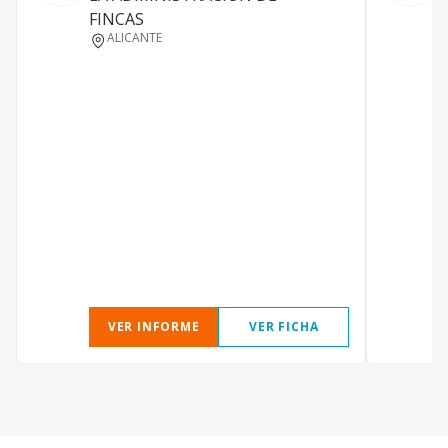
FINCAS
S
ALICANTE
E
E
VER INFORME
VER FICHA