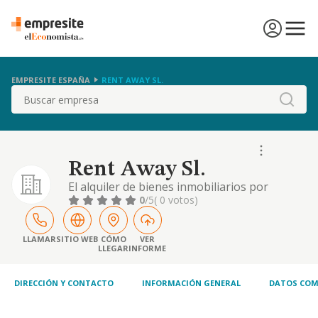
EMPRESITE ESPAÑA
RENT AWAY SL.
Buscar
Rent Away Sl.
El alquiler de bienes inmobiliarios por
cuenta propia, y, además, la prestación de
0
/5
( 0 votos)
servicios de mantenimiento de todo tipo de
construcciones y sus instalaciones, y
parques y jardines de uso privado; la
LLAMAR
SITIO WEB
CÓMO
VER
LLEGAR
INFORME
prestación de servicios de intermediación del
comercio de muebles, artículos para el
hogar y ferre
DIRECCIÓN Y CONTACTO
INFORMACIÓN GENERAL
DATOS COM