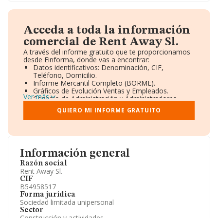
Acceda a toda la información
comercial de Rent Away Sl.
A través del informe gratuito que te proporcionamos
desde Einforma, donde vas a encontrar:
Datos identificativos: Denominación, CIF,
Teléfono, Domicilio.
Informe Mercantil Completo (BORME).
Gráficos de Evolución Ventas y Empleados.
Ver más
Consejo de Administración y Administradores.
Directivos y Ejecutivos.
QUIERO MI INFORME GRATUITO
Accionistas.
Participaciones y Vinculaciones en otras empresas.
Artículos de prensa publicados sobre la empresa.
Información oficial y registral complementaria.
Información general
Razón social
Rent Away Sl.
CIF
B54958517
Forma jurídica
Sociedad limitada unipersonal
Sector
Construcción y actividades