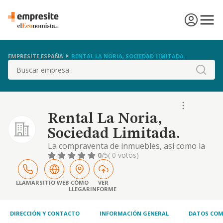
EMPRESITE ESPAÑA
RENTAL LA NORIA, SOCIEDAD LIMITADA.
Buscar
Rental La Noria,
Sociedad Limitada.
La compraventa de inmuebles, asi como la
construccion, promocion y alquiler de
0
/5
( 0 votos)
viviendas y bajos comerciales
LLAMAR
SITIO WEB
CÓMO
VER
LLEGAR
INFORME
DIRECCIÓN Y CONTACTO
INFORMACIÓN GENERAL
DATOS COM