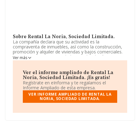
Sobre Rental La Noria, Sociedad Limitada.
La compañía declara que su actividad es la
compraventa de inmuebles, así como la construcción,
promoción y alquiler de viviendas y bajos comerciales.
La empresa es una Sociedad Limitada. Clasifica su
Ver más
actividad CNAE como 'Alquiler de bienes inmobiliarios
por cuenta propia', código 6820. No realiza actividad de
importación y/o exportación.
Ver el informe ampliado de Rental La
Noria, Sociedad Limitada. ¡Es gratis!
Dentro del ranking de empresas elaborado por
Regístrate en eInforma y te regalamos el
INFORMA, atendiendo a los niveles de facturación de la
Informe Ampliado de esta empresa.
empresa, se destaca que: se ha situado en la posición
VER INFORME AMPLIADO DE RENTAL LA
12.536 del ranking sectorial, éstas son algunas de las
NORIA, SOCIEDAD LIMITADA.
empresas que la superan en el ranking de sectores:
Pirena Patrimonial S.L
y
Proyectos Inmobiliarios
Fluixa S.L
; en cambio, por debajo se encuentran
empresas como:
Tosbal S.L
y
Gilper 2007 S.L
. En el
ranking nacional, en 2024 ha ocupado el puesto
438.616, las siguientes empresas la superan en el
ranking:
Dexa Servicios Periciales S.L
y
Agustín
Soler S.L
, en cambio, la empresa se posiciona mejor