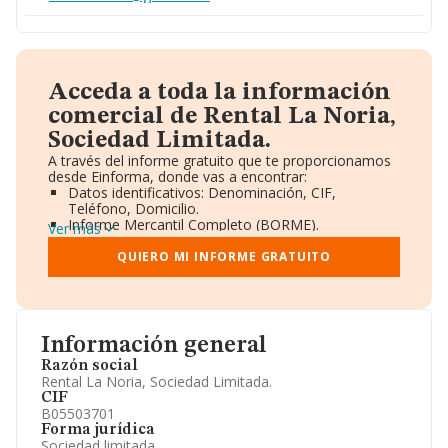
Acceda a toda la información
comercial de Rental La Noria,
Sociedad Limitada.
A través del informe gratuito que te proporcionamos
desde Einforma, donde vas a encontrar:
Datos identificativos: Denominación, CIF,
Teléfono, Domicilio.
Informe Mercantil Completo (BORME).
Ver más
Gráficos de Evolución Ventas y Empleados.
Consejo de Administración y Administradores.
QUIERO MI INFORME GRATUITO
Directivos y Ejecutivos.
Accionistas.
Participaciones y Vinculaciones en otras empresas.
Artículos de prensa publicados sobre la empresa.
Información oficial y registral complementaria.
Información general
Razón social
Rental La Noria, Sociedad Limitada.
CIF
B05503701
Forma jurídica
Sociedad limitada