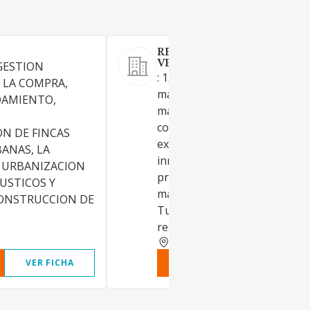
REHABILITACIONES
VERTICALES BORDEX SL.
GESTION
: 1. Construcción, instalacione
, LA COMPRA,
mantenimiento. 2. Comercio a
DAMIENTO,
mayory al por menor. Distrib
comercial. Importación y
N DE FINCAS
exportación. 3. Actividades
BANAS, LA
inmobiliarias. 4. Actividades
 URBANIZACION
profesionales. 5. Industrias
USTICOS Y
manufactureras y textiles. 6.
CONSTRUCCION DE
Turismo, hostelería y
restauración. 7. Prestación de
CORUNA
VER FICHA
VER INFORME
VER FIC