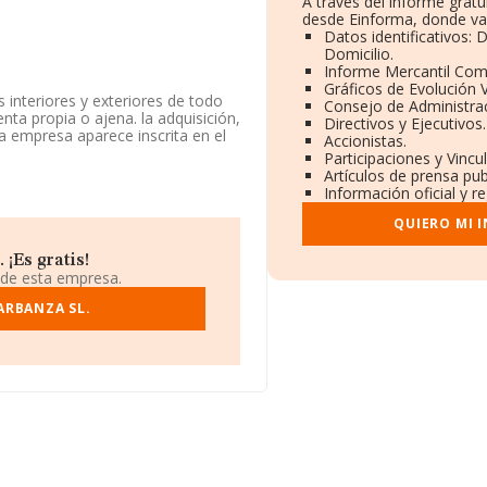
A través del informe grat
desde Einforma, donde va
Datos identificativos:
Domicilio.
Informe Mercantil Co
Gráficos de Evolución 
 interiores y exteriores de todo
Consejo de Administrac
nta propia o ajena. la adquisición,
Directivos y Ejecutivos.
a empresa aparece inscrita en el
Accionistas.
dad CNAE como 'Revocamiento',
Participaciones y Vinc
.
Artículos de prensa pu
Información oficial y r
tos disponibles en INFORMA, el
a media de sector.
QUIERO MI 
¡Es gratis!
 de esta empresa.
ntra en Avenida Constitucion núm.
Galicia.
ARBANZA SL.
0 compañías, en el ámbito
y la media entre todas las
información relativa a la
en 104 empresas, con ventas en
rmación relativa a las compañías,
ón es de 20 años.