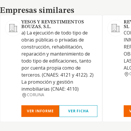
Empresas similares
Empresas similares
YESOS Y REVESTIMIENTOS
RE
BOUZAS, S.L.
SL
a) La ejecución de todo tipo de
CO
obras públicas o privadas de
IN
construcción, rehabilitación,
RE
reparación y mantenimiento de
OB
todo tipo de edificaciones, tanto
LA
por cuenta propia como de
AL
terceros. (CNAES: 4121 y 4122). 2)
La promoción y gestión
inmobiliarias (CNAE: 4110)
CORUNA
VER INFORME
VER FICHA