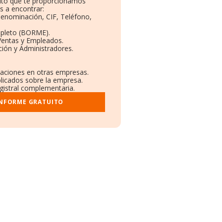
uito que te proporcionamos
s a encontrar:
 Denominación, CIF, Teléfono,
mpleto (BORME).
Ventas y Empleados.
ión y Administradores.
ulaciones en otras empresas.
blicados sobre la empresa.
egistral complementaria.
INFORME GRATUITO