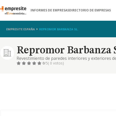
INFORMES DE EMPRESAS
DIRECTORIO DE EMPRESAS
EMPRESITE ESPAÑA
REPROMOR BARBANZA SL.
Repromor Barbanza S
Revestimiento de paredes interiores y exteriores de
ejecucion de obras por cuenta propia o ajena. la ad
0
/5
( 0 votos)
de terrenos, su urbani