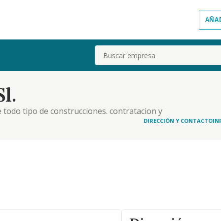
AÑA
Buscar
l.
 todo tipo de construcciones. contratacion y
quisicion, explotacion y enajenacion de toda clase
DIRECCIÓN Y CONTACTO
IN