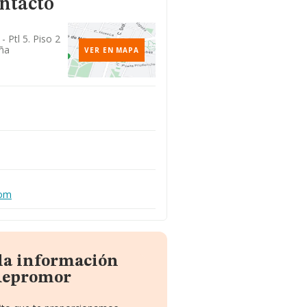
ontacto
- Ptl 5. Piso 2
uña
VER EN MAPA
com
 la información
Repromor