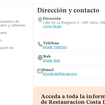
Dirección y contacto
Dirección
ecimientos de
Calle De La Burguera, 6 - Edif, Salou, 4
bares y cafeterias
Como llegar
bares
as
Teléfono
Añadir Teléfono
gación de
Web
Añadir Web
Email
elcriollo96@gmail.com
Acceda a toda la infor
de Restauracion Costa 