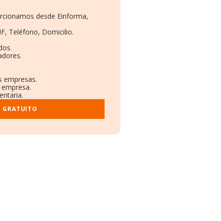
porcionamos desde Einforma,
F, Teléfono, Domicilio.
dos.
adores.
as empresas.
a empresa.
entaria.
E GRATUITO