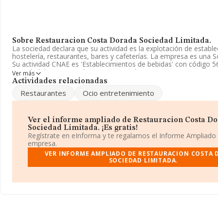
Sobre Restauracion Costa Dorada Sociedad Limitada.
La sociedad declara que su actividad es la explotación de establ
hostelería, restaurantes, bares y cafeterías. La empresa es una 
Su actividad CNAE es 'Establecimientos de bebidas' con código 5
actividad de importación y/o exportación.
Ver más
Actividades relacionadas
La dirección de correo es
elcriollo96@gmail.com
.
Restaurantes
Ocio entretenimiento
La sociedad española
Restauración Costa Dorada Sociedad 
B43710474, está situada en Calle De La Burguera Sevilla núm. 6 Ed
municipio de Salou, en Tarragona, Cataluña.
Ver el informe ampliado de Restauracion Costa D
Sociedad Limitada. ¡Es gratis!
En relación con el sector y disponiendo de los datos de hasta 66
Regístrate en eInforma y te regalamos el Informe Ampliado
facturación en el ámbito nacional alcanza los 5.524 millones de e
empresa.
promedio de la facturación de ventas entre todas las compañías 
VER INFORME AMPLIADO DE RESTAURACION COSTA
mil euros. Teniendo en cuenta la información sobre Tarragona, e
SOCIEDAD LIMITADA.
datos de INFORMA aparecen 966 empresas, con ventas en 2019 
millones de euros. Como información adicional de interés, los e
media son 2. La media de antigüedad desde la constitución es de