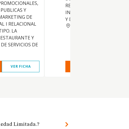
 PROMOCIONALES,
RELACIONADOS CON LA
 PUBLICAS Y
INFORMATICA Y SUS ACCESO
MARKETING DE
Y DESARROLLO DE SOFTWAR
AL I RELACIONAL
TARRAGONA
IPO. LA
RESTAURANTE Y
 DE SERVICIOS DE
VER FICHA
VER INFORME
VER FIC
iedad Limitada.?