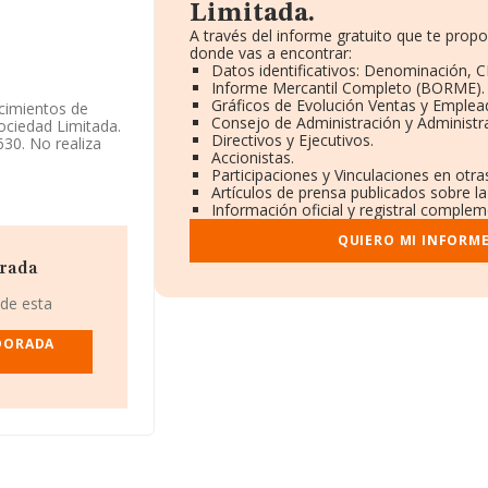
Limitada.
A través del informe gratuito que te pro
donde vas a encontrar:
Datos identificativos: Denominación, CI
Informe Mercantil Completo (BORME).
Gráficos de Evolución Ventas y Emplea
ecimientos de
Consejo de Administración y Administr
Sociedad Limitada.
Directivos y Ejecutivos.
630. No realiza
Accionistas.
Participaciones y Vinculaciones en otr
Artículos de prensa publicados sobre l
Información oficial y registral complem
Limitada
, con NIF
QUIERO MI INFORM
if, (43840), en el
orada
.566 empresas, la
 de esta
uros y el
asciende a los 82
 DORADA
n la base de
de hasta 52
mpleados de
 16 años.