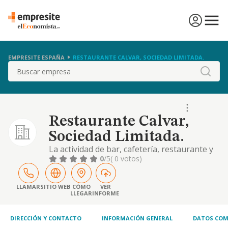
EMPRESITE ESPAÑA
RESTAURANTE CALVAR, SOCIEDAD LIMITADA.
Buscar
Restaurante Calvar,
Sociedad Limitada.
La actividad de bar, cafetería, restaurante y
explotación hostelera en general
0
/5
( 0 votos)
LLAMAR
SITIO WEB
CÓMO
VER
LLEGAR
INFORME
DIRECCIÓN Y CONTACTO
INFORMACIÓN GENERAL
DATOS COM