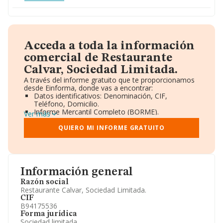
Acceda a toda la información
comercial de Restaurante
Calvar, Sociedad Limitada.
A través del informe gratuito que te proporcionamos
desde Einforma, donde vas a encontrar:
Datos identificativos: Denominación, CIF,
Teléfono, Domicilio.
Informe Mercantil Completo (BORME).
Ver más
Gráficos de Evolución Ventas y Empleados.
Consejo de Administración y Administradores.
QUIERO MI INFORME GRATUITO
Directivos y Ejecutivos.
Accionistas.
Participaciones y Vinculaciones en otras empresas.
Artículos de prensa publicados sobre la empresa.
Información oficial y registral complementaria.
Información general
Razón social
Restaurante Calvar, Sociedad Limitada.
CIF
B94175536
Forma jurídica
Sociedad limitada