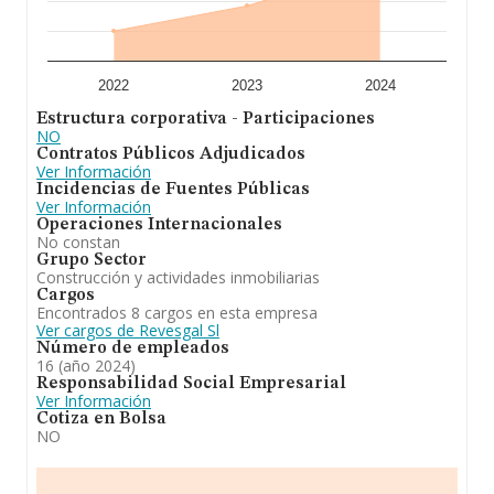
la información relativa a las compañías, la media de
antigüedad desde la constitución es de 18 años. Los
empleados de media son 3.
En definitiva, la actividad de
Revesgal S.L
está
2022
2023
2024
enfocada en aislamiento de fachadas. Se ha
Estructura corporativa - Participaciones
posicionado mejor en el ranking de provincia frente al
NO
2023.
Contratos Públicos Adjudicados
Ver Información
Incidencias de Fuentes Públicas
Ver Información
Operaciones Internacionales
No constan
Grupo Sector
Construcción y actividades inmobiliarias
Cargos
Encontrados 8 cargos en esta empresa
Ver cargos de Revesgal Sl
Número de empleados
16 (año 2024)
Responsabilidad Social Empresarial
Ver Información
Cotiza en Bolsa
NO