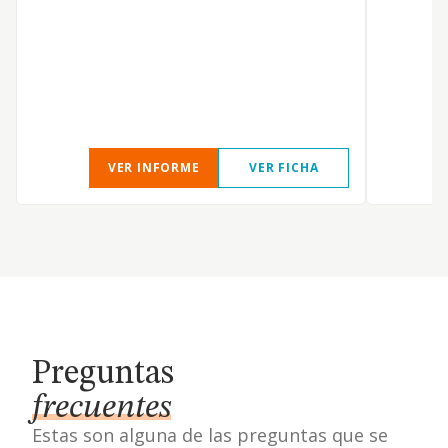
A
p
A
e
VER INFORME
VER FICHA
Preguntas
frecuentes
Estas son alguna de las preguntas que se