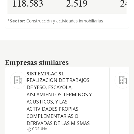
118.583
2.519
24
*
Sector:
Construcción y actividades inmobiliarias
Empresas similares
Empresas similares
SISTEMPLAC SL
REALIZACION DE TRABAJOS
T
DE YESO, ESCAYOLA,
b
AISLAMIENTOS TERMINOS Y
i
ACUSTICOS, Y LAS
d
ACTIVIDADES PROPIAS,
r
COMPLEMENTARIAS O
P
DERIVADAS DE LAS MISMAS
c
CORUNA
r