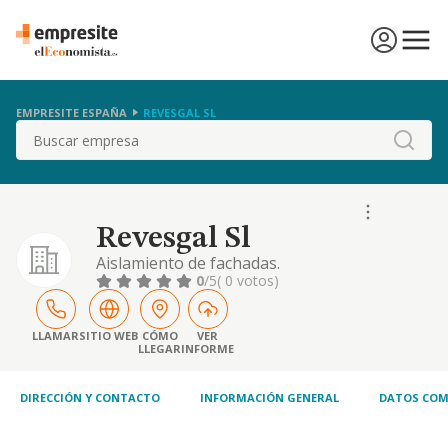
EMPRESITE ESPAÑA
REVESGAL SL
Buscar
Revesgal Sl
Aislamiento de fachadas.
0
/5
( 0 votos)
LLAMAR
SITIO WEB
CÓMO
VER
LLEGAR
INFORME
DIRECCIÓN Y CONTACTO
INFORMACIÓN GENERAL
DATOS COM