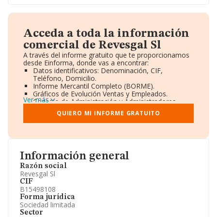
Acceda a toda la información
comercial de Revesgal Sl
A través del informe gratuito que te proporcionamos
desde Einforma, donde vas a encontrar:
Datos identificativos: Denominación, CIF,
Teléfono, Domicilio.
Informe Mercantil Completo (BORME).
Gráficos de Evolución Ventas y Empleados.
Ver más
Consejo de Administración y Administradores.
Directivos y Ejecutivos.
QUIERO MI INFORME GRATUITO
Accionistas.
Participaciones y Vinculaciones en otras empresas.
Artículos de prensa publicados sobre la empresa.
Información oficial y registral complementaria.
Información general
Razón social
Revesgal Sl
CIF
B15498108
Forma jurídica
Sociedad limitada
Sector