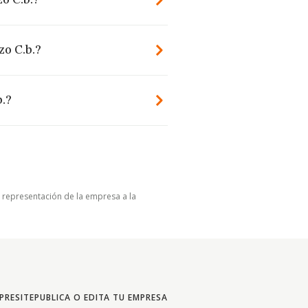
o C.b.?
zo C.b.?
b.?
u representación de la empresa a la
PRESITE
PUBLICA O EDITA TU EMPRESA