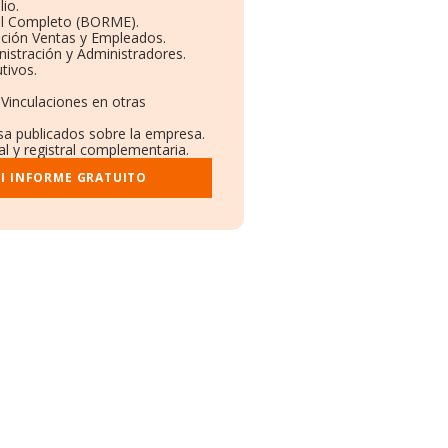
io.
il Completo (BORME).
ución Ventas y Empleados.
istración y Administradores.
tivos.
 Vinculaciones en otras
nsa publicados sobre la empresa.
al y registral complementaria.
I INFORME GRATUITO