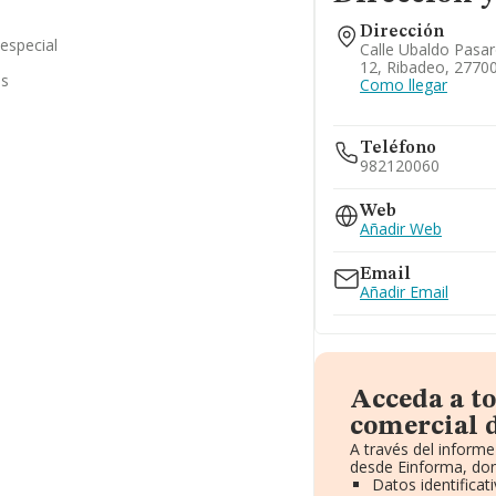
Dirección
 especial
Calle Ubaldo Pasar
12, Ribadeo, 2770
as
Como llegar
Teléfono
982120060
Web
Añadir Web
Email
Añadir Email
Acceda a t
comercial d
A través del inform
desde Einforma, don
Datos identificat