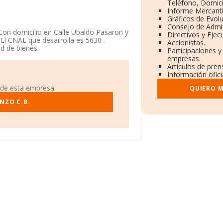
Teléfono, Domicil
Informe Mercant
Gráficos de Evol
Consejo de Admin
on domicilio en Calle Ubaldo Pasaron y
Directivos y Ejecu
. El CNAE que desarrolla es 5630 -
Accionistas.
d de bienes.
Participaciones y
empresas.
Artículos de pre
Información ofici
 de esta empresa.
QUIERO M
NZO C.B.