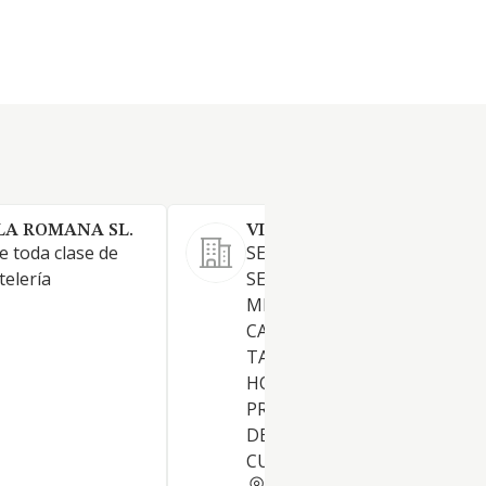
A ROMANA SL.
VIGNA MANAN SL
e toda clase de
SERVICIOS DE HOSTELERIA, 
telería
SEA COMO CAFE-BAR, CAFETE
MESON, RESTAURANTE,
CATERING, DISCOTECA, PUB,
TABLAO FLAMENCO, CAMPIN
HOTEL, PENSION. ETC...
PROMOCION Y ORGANIZACI
DE ESPECTACULOS YDE EVE
CULTURALES, AR
LUGO