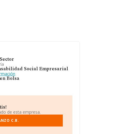
Sector
ía
sabilidad Social Empresarial
ormación
 en Bolsa
is!
iado de esta empresa.
ANZO C.B.