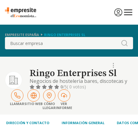
EMPRESITE ESPAÑA
RINGO ENTERPRISES SL
Buscar
Ringo Enterprises Sl
Negocios de hosteleria bares, discotecas y
salas de fiesta, tanto por cuenta propia
0
/5
( 0 votos)
como ajena.
LLAMAR
SITIO WEB
CÓMO
VER
LLEGAR
INFORME
DIRECCIÓN Y CONTACTO
INFORMACIÓN GENERAL
DATOS COM