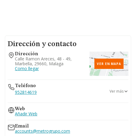
Dirección y contacto
Dirección
Calle Ramon Areces, 48 - 49,
Marbella, 29660, Malaga
VER EN MAPA
Como llegar
Teléfono
Ver más
952814619
952814283
Web
925784146
Añadir Web
Email
accounts@metrogrupo.com