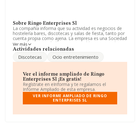
Sobre Ringo Enterprises Sl
La compañía informa que su actividad es negocios de
hostelería bares, discotecas y salas de fiesta, tanto por
cuenta propia como ajena. La empresa es una Sociedad
Limitada. Su actividad CNAE es 'Establecimientos de
Ver más
bebidas' con código 5630. La sociedad no tiene
Actividades relacionadas
actividad en mercados exteriores.
Discotecas
Ocio entretenimiento
Acerca de los empleados, ha contado con una
reducción del 9% y según las cifras existentes en la base
de datos de INFORMA, el número de empleados ha
Ver el informe ampliado de Ringo
estado por encima de la media de sector.
Enterprises Sl ¡Es gratis!
Regístrate en eInforma y te regalamos el
Acerca de la información en los distintos rankings: la
Informe Ampliado de esta empresa.
compañía ha escalado 20 puestos en el ranking
VER INFORME AMPLIADO DE RINGO
sectorial, pasando del 164 al 144. Éstas son algunas de
ENTERPRISES SL
las empresas que la superan en el ranking de sectores:
Beewi Beach S.L
y
Grupo Hostelero Castaño
Sociedad Limitada
; el ranking coloca la empresa antes
de
Browns Cocktail And Gastro Bar S.L
y
Sopakobat
S.L
. Ha progresado en el ranking nacional, pasando de
la posición 84.151 a 80.364, subiendo 3.787 puestos. En
2024, destacan
Valencia Imagina Televisio Sociedad
Limitada
y
Moper Quimica Levantina S.L
como