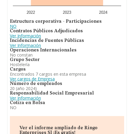
fiesta, tanto por cuenta propia como ajena. En el
ranking de su sector, es decir Establecimientos de
bebidas, ha experimentado una subida. Se ha
2022
2023
2024
posicionado mejor en el ranking nacional (de todas las
Estructura corporativa - Participaciones
empresas presentes en el territorio) frente al 2023.
NO
Contratos Públicos Adjudicados
Ver Información
Incidencias de Fuentes Públicas
Ver Información
Operaciones Internacionales
No constan
Grupo Sector
Hostelería
Cargos
Encontrados 7 cargos en esta empresa
Ver cargos de Empresa
Número de empleados
20 (año 2024)
Responsabilidad Social Empresarial
Ver Información
Cotiza en Bolsa
NO
Ver el informe ampliado de Ringo
Enterprises Sl ¡Es gratis!