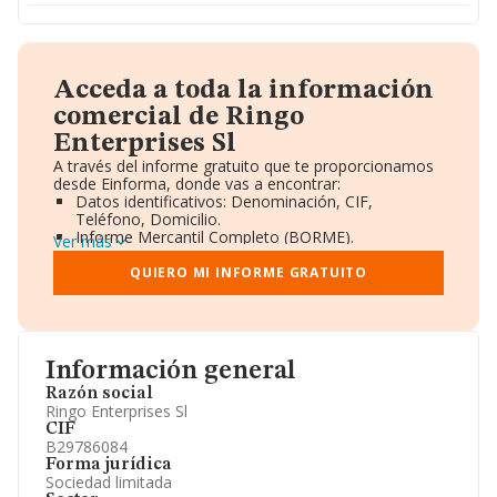
Acceda a toda la información
comercial de Ringo
Enterprises Sl
A través del informe gratuito que te proporcionamos
desde Einforma, donde vas a encontrar:
Datos identificativos: Denominación, CIF,
Teléfono, Domicilio.
Informe Mercantil Completo (BORME).
Ver más
Gráficos de Evolución Ventas y Empleados.
Consejo de Administración y Administradores.
QUIERO MI INFORME GRATUITO
Directivos y Ejecutivos.
Accionistas.
Participaciones y Vinculaciones en otras empresas.
Artículos de prensa publicados sobre la empresa.
Información oficial y registral complementaria.
Información general
Razón social
Ringo Enterprises Sl
CIF
B29786084
Forma jurídica
Sociedad limitada