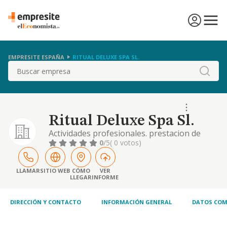
EMPRESITE ESPAÑA
RITUAL DELUXE SPA SL.
Buscar
Ritual Deluxe Spa Sl.
Actividades profesionales. prestacion de
servicios. actividades de gestion y
0
/5
( 0 votos)
administracion. servicios educativos,
sanitarios, de ocio y entretenimiento
LLAMAR
SITIO WEB
CÓMO
VER
LLEGAR
INFORME
DIRECCIÓN Y CONTACTO
INFORMACIÓN GENERAL
DATOS COM