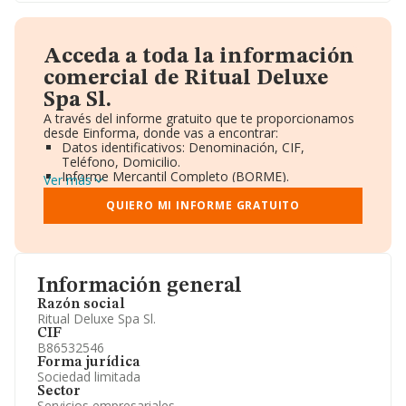
Acceda a toda la información
comercial de Ritual Deluxe
Spa Sl.
A través del informe gratuito que te proporcionamos
desde Einforma, donde vas a encontrar:
Datos identificativos: Denominación, CIF,
Teléfono, Domicilio.
Informe Mercantil Completo (BORME).
Ver más
Gráficos de Evolución Ventas y Empleados.
Consejo de Administración y Administradores.
QUIERO MI INFORME GRATUITO
Directivos y Ejecutivos.
Accionistas.
Participaciones y Vinculaciones en otras empresas.
Artículos de prensa publicados sobre la empresa.
Información oficial y registral complementaria.
Información general
Razón social
Ritual Deluxe Spa Sl.
CIF
B86532546
Forma jurídica
Sociedad limitada
Sector
Servicios empresariales