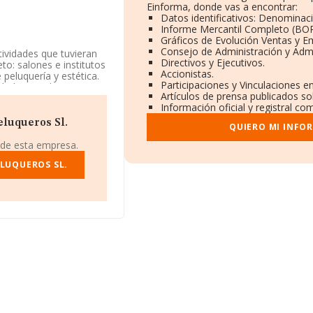
Einforma, donde vas a encontrar:
Datos identificativos: Denominaci
Informe Mercantil Completo (BO
Gráficos de Evolución Ventas y E
Consejo de Administración y Admi
tividades que tuvieran
Directivos y Ejecutivos.
to: salones e institutos
Accionistas.
 peluquería y estética.
Participaciones y Vinculaciones e
dad Limitada. Tiene
Artículos de prensa publicados so
os exteriores.
Información oficial y registral co
:
eluqueros Sl.
QUIERO MI INFO
 de esta empresa.
F B75988030, tiene
asariego, Asturias.
ELUQUEROS SL.
pertenecientes al
 euros y se calcula un
s. En relación con la
NFORMA constan 474
 Como información
n es de 14 años. La