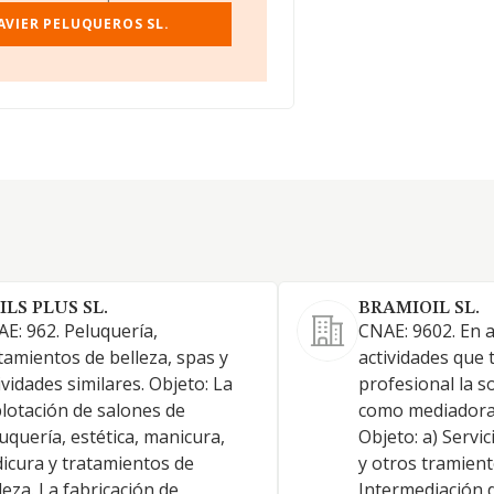
AVIER PELUQUEROS SL.
ILS PLUS SL.
BRAMIOIL SL.
E: 962. Peluquería,
CNAE: 9602. En 
tamientos de belleza, spas y
actividades que 
ividades similares. Objeto: La
profesional la s
lotación de salones de
como mediadora 
uquería, estética, manicura,
Objeto: a) Servi
icura y tratamientos de
y otros tramient
leza. La fabricación de
Intermediación d