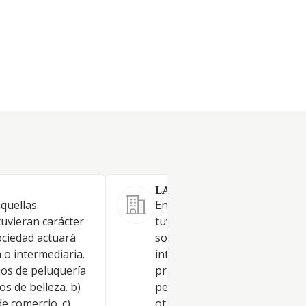
LA SALA STYLE ROOM SL
aquellas
En aquellas actividades que
tuvieran carácter
tuvieran carácter profesional
ociedad actuará
sociedad actuará como
o intermediaria.
intermediaria. Objeto: La
cios de peluquería
prestación de servicios de
os de belleza. b)
peluquería y estética. Peluque
e comercio. c)
otros tratamientos de belleza.