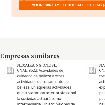
VER INFORME AMPLIADO DE R&L ESTILISTAS J
Empresas similares
Empresas similares
NEXAIRA NG ONE SL.
NA
CNAE: 9622. Actividades de
CNA
cuidados de belleza y otras
tra
actividades de tratamiento de
act
belleza. En aquellas actividades
exp
que tuvieran carácter profesional
pel
la sociedad actuará como
ped
intermediaria. Objeto: Salones de
bel