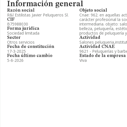
Información general
Razón social
Objeto social
R&l Estilistas Javier Peluqueros Sl.
Cnae: 962. en aquellas ac
carácter profesional la s
CIF
B75988030
intermediaria. objeto: sal
belleza, peluquería, estét
Forma jurídica
Sociedad limitada
productos de peluquería y
Sector
Actividad
Otros servicios
Salones peluqueria,institu
Fecha de constitución
Actividad CNAE
17-3-2025
9621 - Peluquerías y barb
Fecha último cambio
Estado de la empresa
5-6-2026
Viva