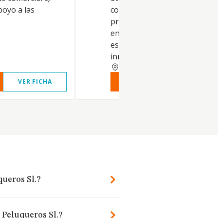
poyo a las
comercio al por menor de
productos cosméticos e higié
en establecimientos
especializados. Alquiler de bi
inmobiliarios por cuenta prop
ASTURIAS
VER FICHA
VER INFORME
VER FIC
queros Sl.?
r Peluqueros Sl.?