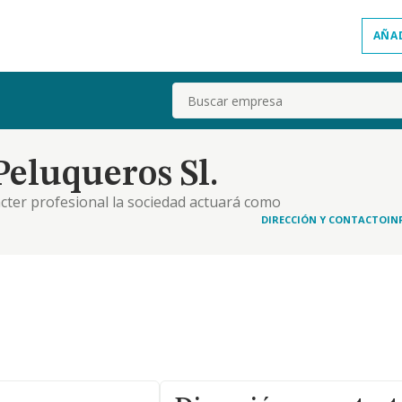
AÑA
Buscar
Peluqueros Sl.
ácter profesional la sociedad actuará como
a, peluquería, estética, comercialización de
DIRECCIÓN Y CONTACTO
IN