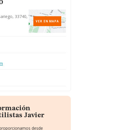
o
sariego, 33740,
VER EN MAPA
om
formación
ilistas Javier
e proporcionamos desde