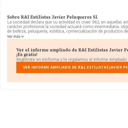
Sobre R&l Estilistas Javier Peluqueros Sl.
La sociedad declara que su actividad es cnae: 962. en aquellas ac
carácter profesional la sociedad actuará como intermediaria. obje
de belleza, peluquería, estética, comercialización de productos de
La empresa aparece inscrita en el Registro Mercantil como Socie
Ver más
CNAE: 9621 - '%cnae%'. La empresa no tiene actividad en mercad
Su teléfono es 985628422 y puedes consultar su página web aquí
Ver el informe ampliado de R&l Estilistas Javier P
www.rlestilistasjavierpeluqueros.com
.
¡Es gratis!
Regístrate en eInforma y te regalamos el Informe Ampliado
La empresa española
R&l Estilistas Javier Peluqueros S.L
, CI
domicilio fiscal en Avenida De Galicia núm. 8, (33740), Tapia De C
VER INFORME AMPLIADO DE R&L ESTILISTAS JAVIER P
Con los datos a disposición de INFORMA sobre 27.497 empresas 
sector, a nivel nacional la facturación asciende a 868 millones de
promedio de facturación de 31 mil euros entre todas las compañía
información de la provincia de Asturias, en la base de datos I
empresas, cuyas ventas han obtenido los 19 millones de euros.
adicional de interés, la media de antigüedad desde la constitució
media de empleados de las empresas es de 1.