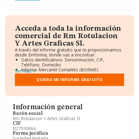
Acceda a toda la información
comercial de Rm Rotulacion
Y Artes Graficas Sl.
A través del informe gratuito que te proporcionamos
desde Einforma, donde vas a encontrar:
Datos identificativos: Denominación, CIF,
Teléfono, Domicilio.
Informe Mercantil Completo (BORME).
Ver más
Gráficos de Evolución Ventas y Empleados.
Consejo de Administración y Administradores.
QUIERO MI INFORME GRATUITO
Directivos y Ejecutivos.
Accionistas.
Participaciones y Vinculaciones en otras empresas.
Artículos de prensa publicados sobre la empresa.
Información oficial y registral complementaria.
Información general
Razón social
Rm Rotulacion Y Artes Graficas Sl.
CIF
B27550664
Forma jurídica
Sociedad limitada