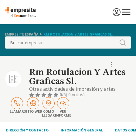
EMPRESITE ESPAÑA
RM ROTULACION Y ARTES GRAFICAS SL.
Buscar
Rm Rotulacion Y Artes
Graficas Sl.
Otras actividades de impresión y artes
gráficas. comercio al por menor de
0
/5
( 0 votos)
periódicos y otras publicaciones periódicas y
artículos de papelería. actividades de las
agencias de publicidad
LLAMAR
SITIO WEB
CÓMO
VER
LLEGAR
INFORME
DIRECCIÓN Y CONTACTO
INFORMACIÓN GENERAL
DATOS COM