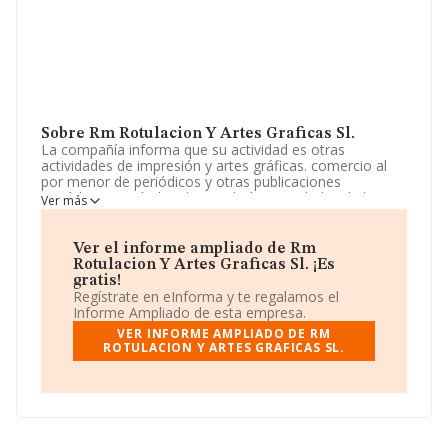
Sobre Rm Rotulacion Y Artes Graficas Sl.
La compañía informa que su actividad es otras
actividades de impresión y artes gráficas. comercio al
por menor de periódicos y otras publicaciones
periódicas y artículos de papelería. actividades de las
Ver más
agencias de publicidad. La empresa es una Sociedad
Limitada. Su actividad CNAE es 'Otras actividades de
impresión y artes gráficas' con código 1812. La
Ver el informe ampliado de Rm
compañía no tiene actividad en mercados exteriores.
Rotulacion Y Artes Graficas Sl. ¡Es
gratis!
La compañía
Rm Rotulacion y Artes Graficas S.L
,
Regístrate en eInforma y te regalamos el
con NIF B27550664, tiene domicilio fiscal en Paseo
Informe Ampliado de esta empresa.
Menendez Pelayo Km 37 Esc C Piso 5 Iz, (39700), en el
VER INFORME AMPLIADO DE RM
municipio de Castro-urdiales, Cantabria.
ROTULACION Y ARTES GRAFICAS SL.
En base a la información de la que dispone INFORMA
sobre 22.132 compañías, a nivel nacional la facturación
asciende a 6.224 millones de euros y la media entre
todas las compañías es de 281 mil euros de ventas.
Teniendo en cuenta la información sobre Cantabria, en