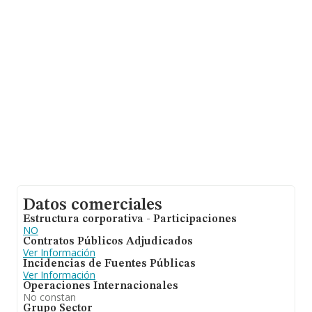
la base de datos INFORMA constan 142 empresas, con
ventas de hasta 29 millones de euros. Por último, con el
fin de ampliar la información relativa al ámbito de la
empresa, la antigüedad alcanza los 21 años desde la
constitución. La media de empleados es de 2.
Datos comerciales
Estructura corporativa - Participaciones
NO
Contratos Públicos Adjudicados
Ver Información
Incidencias de Fuentes Públicas
Ver Información
Operaciones Internacionales
No constan
Grupo Sector