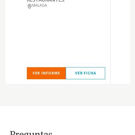
MALAGA
L
VER INFORME
VER FICHA