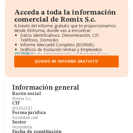
Acceda a toda la información
comercial de Romix S.c.
A través del informe gratuito que te proporcionamos
desde Einforma, donde vas a encontrar:
Datos identificativos: Denominación, CIF,
Teléfono, Domicilio.
Informe Mercantil Completo (BORME).
Gráficos de Evolución Ventas y Empleados.
Ver más
Consejo de Administración y Administradores.
Directivos y Ejecutivos.
QUIERO MI INFORME GRATUITO
Accionistas.
Participaciones y Vinculaciones en otras empresas.
Artículos de prensa publicados sobre la empresa.
Información oficial y registral complementaria.
Información general
Razón social
Romix S.c.
CIF
J93202232
Forma jurídica
Sociedad civil
Sector
Hostelería
Fecha de constitución