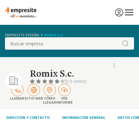
EMPRESITE ESPAÑA
ROMIX S.C.
Buscar
Romix S.c.
0
/5
( 0 votos)
LLAMAR
SITIO WEB
CÓMO
VER
LLEGAR
INFORME
DIRECCIÓN Y CONTACTO
INFORMACIÓN GENERAL
DATOS COM