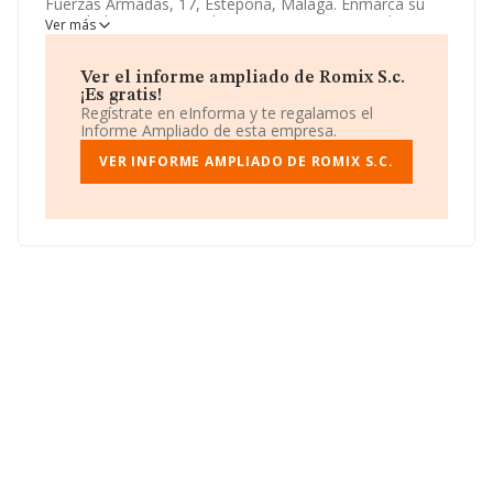
Fuerzas Armadas, 17, Estepona, Malaga. Enmarca su
actividad CNAE principal como 5630 - Servicios de
Ver más
bebidas.
Romix S.c.
aparece inscrita como Sociedad
civil.
Ver el informe ampliado de Romix S.c.
¡Es gratis!
Regístrate en eInforma y te regalamos el
Informe Ampliado de esta empresa.
VER INFORME AMPLIADO DE ROMIX S.C.