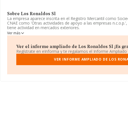
Sobre Los Ronaldos Sl
La empresa aparece inscrita en el Registro Mercantil como Socied
CNAE como 'Otras actividades de apoyo a las empresas n.c.o.p.'
tiene actividad en mercados exteriores.
Ver más
La compañía
Los Ronaldos S.L
, con número de identificación fi
Paseo Habana núm. 169 B 1, (28036), en el municipio de Madrid,
Ver el informe ampliado de Los Ronaldos Sl ¡Es gra
Con los datos a disposición de INFORMA sobre 24.816 empresas p
Regístrate en eInforma y te regalamos el Informe Ampliado
facturación en el ámbito nacional alcanza los 12.793 millones de
facturación de ventas entre todas las compañías asciende a los 5
VER INFORME AMPLIADO DE LOS RON
información relativa a la provincia de Madrid, en la base de da
empresas, cuyas ventas han alcanzado los 5.860 millones de euros
información relativa a las compañías, la media de empleados es 
desde la constitución es de 18 años.