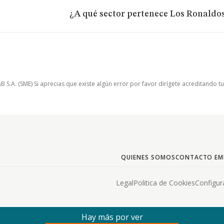
¿A qué sector pertenece Los Ronaldos
.A. (SME) Si aprecias que existe algún error por favor dirígete acreditando t
QUIENES SOMOS
CONTACTO EM
Legal
Politica de Cookies
Configur
Hay más por ver