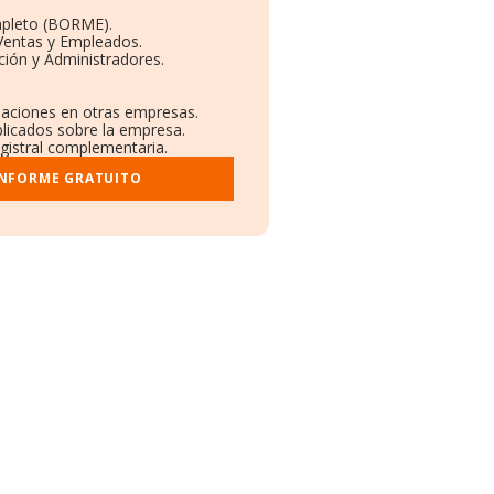
mpleto (BORME).
 Ventas y Empleados.
ción y Administradores.
.
ulaciones en otras empresas.
blicados sobre la empresa.
egistral complementaria.
INFORME GRATUITO