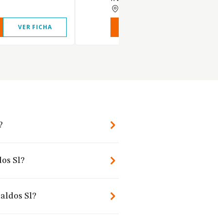
MADRID
VER FICHA
VER INFORME
VER FIC
?
dos Sl?
aldos Sl?