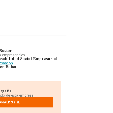
Sector
s empresariales
sabilidad Social Empresarial
ormación
 en Bolsa
gratis!
iado de esta empresa.
ONALDOS SL