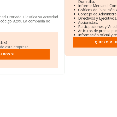
Domicilio.
Informe Mercantil Co
Gráficos de Evolución
Consejo de Administra
ad Limitada. Clasifica su actividad
Directivos y Ejecutivos
, código 8299. La compañía no
Accionistas.
Participaciones y Vinc
Artículos de prensa pu
scal B79095188, está situada en
Información oficial y r
 Madrid.
QUIERO MI 
tis!
ertenecientes al sector, la
 de esta empresa.
 euros y el promedio de la
15 mil euros. En cuanto a la
ALDOS SL
tos INFORMA constan 8200
. Con el fin de ampliar la
de 4. La media de antigüedad