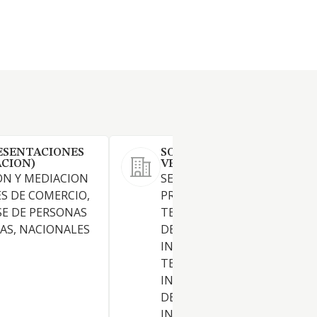
ESENTACIONES
SOREL INVESTMENTS &
ACION)
VENTURES SL
ON Y MEDIACION
SERVICIOS DE TELEMATICA Y
S DE COMERCIO,
PROMOCION DE NUEVAS
E DE PERSONAS
TECNOLOGIAS EN LOS SECT
ICAS, NACIONALES
DE CONSULTORIA DE NEGOC
INFORMATICA, TELEMATICA,
TELECOMUNICACIONES E
INTERNET, ASIMISMO PODR
DEDICARSE A LA DIFUSION,
INVERSIONES, ESTUDIOS,