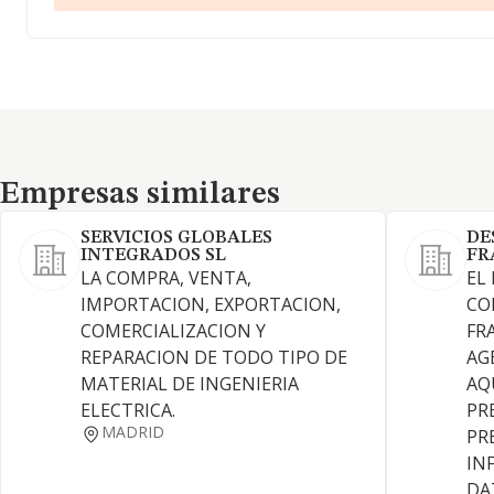
Empresas similares
Empresas similares
SERVICIOS GLOBALES
DE
INTEGRADOS SL
FR
LA COMPRA, VENTA,
EL
IMPORTACION, EXPORTACION,
CO
COMERCIALIZACION Y
FR
REPARACION DE TODO TIPO DE
AGE
MATERIAL DE INGENIERIA
AQ
ELECTRICA.
PR
MADRID
PR
IN
DA