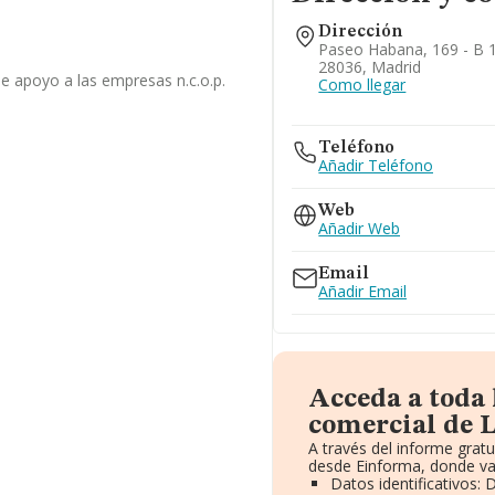
Dirección
Paseo Habana, 169 - B 1
28036, Madrid
de apoyo a las empresas n.c.o.p.
Como llegar
Teléfono
Añadir Teléfono
Web
Añadir Web
Email
Añadir Email
Acceda a toda
comercial de 
A través del informe grat
desde Einforma, donde va
Datos identificativos: