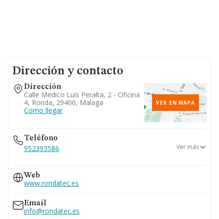
Dirección y contacto
Dirección
Calle Medico Luis Peralta, 2 - Oficina
4, Ronda, 29400, Malaga
VER EN MAPA
Como llegar
Teléfono
Ver más
952393586
952875011
Web
www.rondatec.es
Email
info@rondatec.es