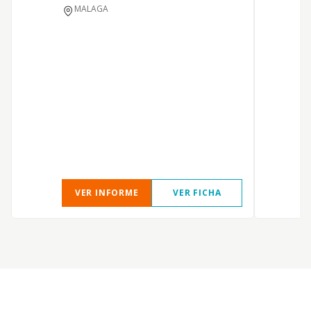
MALAGA
a
VER INFORME
VER FICHA