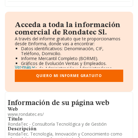
Acceda a toda la información
comercial de Rondatec Sl.
A través del informe gratuito que te proporcionamos
desde Einforma, donde vas a encontrar:
Datos identificativos: Denominación, CIF,
Teléfono, Domicilio.
Informe Mercantil Completo (BORME).
Gráficos de Evolución Ventas y Empleados.
Ver más
Consejo de Administración y Administradores.
Directivos y Ejecutivos.
QUIERO MI INFORME GRATUITO
Accionistas.
Participaciones y Vinculaciones en otras empresas.
Artículos de prensa publicados sobre la empresa.
Información oficial y registral complementaria.
Informacion de su página web
Información de su página web
Web
www.rondatec.es/
Titulo
RondaTec - Consultoría Tecnológica y de Gestión
Descripción
RondaTec. Tecnología, Innovación y Conocimiento como