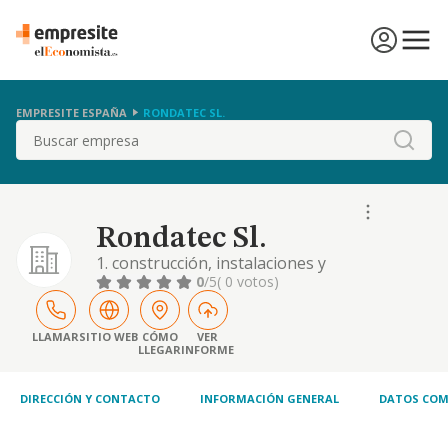
EMPRESITE ESPAÑA
RONDATEC SL.
Buscar
Rondatec Sl.
1. construcción, instalaciones y
mantenimiento. 2. comercio al por mayor y al
0
/5
( 0 votos)
por menor. distribución comercial.
importación y exportación. 3. actividades
inmobiliarias. 4. mediación o intermediación
LLAMAR
SITIO WEB
CÓMO
VER
LLEGAR
INFORME
en actividades profesionales. 5. industrias
manufactureras y textiles. 6. turismo,
hostelería y rest
DIRECCIÓN Y CONTACTO
INFORMACIÓN GENERAL
DATOS COM