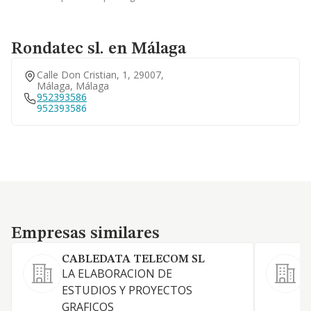
Rondatec sl. en Málaga
Calle Don Cristian, 1, 29007,
Málaga, Málaga
952393586
952393586
Empresas similares
Empresas similares
CABLEDATA TELECOM SL
LA ELABORACION DE
D
ESTUDIOS Y PROYECTOS
m
GRAFICOS
a