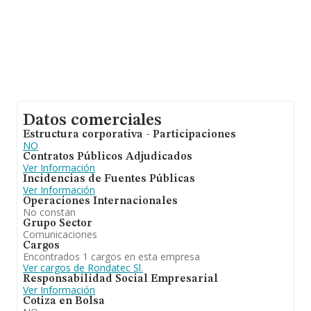
Málaga, en la base de datos de INFORMA aparecen
1055 empresas, cuyas ventas han obtenido los 268
millones de euros. Como información adicional de
interés, la antigüedad desde la constitución es de 14
años. Los empleados de media son 7.
Datos comerciales
Estructura corporativa - Participaciones
NO
Contratos Públicos Adjudicados
Ver Información
Incidencias de Fuentes Públicas
Ver Información
Operaciones Internacionales
No constan
Grupo Sector
Comunicaciones
Cargos
Encontrados 1 cargos en esta empresa
Ver cargos de Rondatec Sl.
Responsabilidad Social Empresarial
Ver Información
Cotiza en Bolsa