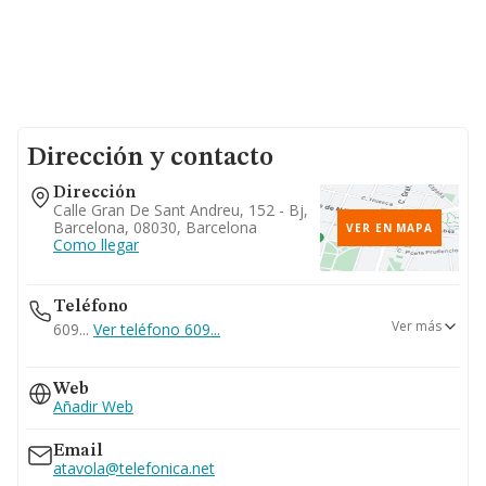
Dirección y contacto
Dirección
Calle Gran De Sant Andreu, 152 - Bj,
Barcelona, 08030, Barcelona
VER EN MAPA
Como llegar
Teléfono
Ver más
609...
Ver teléfono 609...
932743330
Web
933116328
Añadir Web
933576224
Email
atavola@telefonica.net