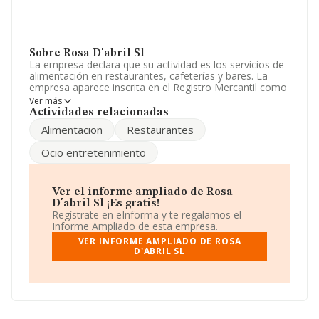
Sobre Rosa D'abril Sl
La empresa declara que su actividad es los servicios de
alimentación en restaurantes, cafeterías y bares. La
empresa aparece inscrita en el Registro Mercantil como
Sociedad Limitada. Clasifica su actividad CNAE como
Ver más
'Establecimientos de bebidas', código 5630. La sociedad
Actividades relacionadas
no tiene actividad en mercados exteriores.
Alimentacion
Restaurantes
La plantilla se ha reducido un 4% y teniendo en cuenta
Ocio entretenimiento
la información disponible en INFORMA, ha dispuesto de
un número de empleados por encima de la media de
sector.
Ver el informe ampliado de Rosa
Respecto a la posición de la empresa según los niveles
D'abril Sl ¡Es gratis!
de facturación, en los distintos rankings, INFORMA
Regístrate en eInforma y te regalamos el
facilita la siguiente información: en 2024, en la
Informe Ampliado de esta empresa.
clasificación del sector, la empresa se ha colocado 145
VER INFORME AMPLIADO DE ROSA
puestos más abajo y su posición actual es 631 (el año
D'ABRIL SL
anterior estaba en 486). Antes de la compañía, en el
ranking del sector, están empresas como:
Tendido 1
Plaza de Toros S.L
y
Waco Coffee Roasters,
Sociedad Limitada
; en cambio, algunas de las
empresas que la siguen en la clasificación del sector son
Grupo Tino Hosteleria S.L
y
Cremeria y Confiteria