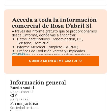
Acceda a toda la información
comercial de Rosa D'abril Sl
A través del informe gratuito que te proporcionamos
desde Einforma, donde vas a encontrar:
Datos identificativos: Denominación, CIF,
Teléfono, Domicilio.
Informe Mercantil Completo (BORME).
Gráficos de Evolución Ventas y Empleados.
Ver más
Consejo de Administración y Administradores.
Directivos y Ejecutivos.
QUIERO MI INFORME GRATUITO
Accionistas.
Participaciones y Vinculaciones en otras empresas.
Artículos de prensa publicados sobre la empresa.
Información oficial y registral complementaria.
Información general
Razón social
Rosa D'abril Sl
CIF
B63135354
Forma jurídica
Sociedad limitada