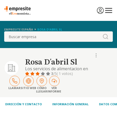
EMPRESITE ESPAÑA
ROSA D'ABRIL SL
Buscar
Rosa D'abril Sl
Los servicios de alimentacion en
restaurantes, cafeterias y bares.
3
/5
( 1 votos)
LLAMAR
SITIO WEB
CÓMO
VER
LLEGAR
INFORME
DIRECCIÓN Y CONTACTO
INFORMACIÓN GENERAL
DATOS COM