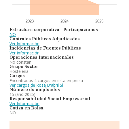
está enfocada en los servicios de alimentación en
restaurantes, cafeterías y bares. En el ranking de su
sector (Establecimientos de bebidas), la compañía ha
perdido posición respecto al 2023. En cuanto a la
posición en el ranking nacional, la empresa ha perdido
2023
2024
2025
posiciones frente al 2023.
Estructura corporativa - Participaciones
NO
Contratos Públicos Adjudicados
Ver Información
Incidencias de Fuentes Públicas
Ver Información
Operaciones Internacionales
No constan
Grupo Sector
Hostelería
Cargos
Encontrados 4 cargos en esta empresa
Ver cargos de Rosa D'abril Sl
Número de empleados
15 (año 2025)
Responsabilidad Social Empresarial
Ver Información
Cotiza en Bolsa
NO