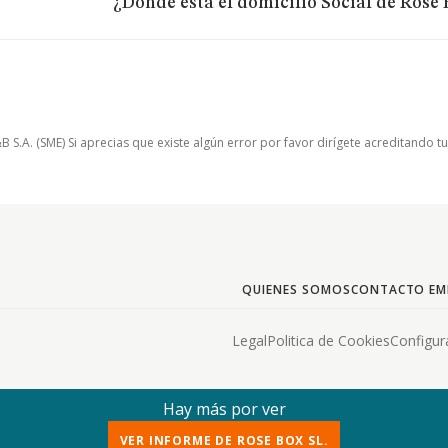
¿Dónde está el domicilio Social de Rose 
.A. (SME) Si aprecias que existe algún error por favor dirígete acreditando t
QUIENES SOMOS
CONTACTO EM
Legal
Politica de Cookies
Configur
Hay más por ver
VER INFORME DE ROSE BOX SL.