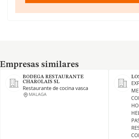
Empresas similares
Empresas similares
BODEGA RESTAURANTE
LO
CHAROLAIS SL
EX
Restaurante de cocina vasca
ME
MALAGA
CO
HO
HEL
PAS
RE
CO