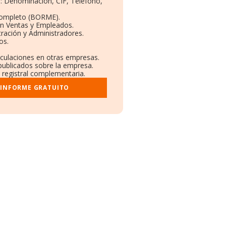
s: Denominación, CIF, Teléfono,
Completo (BORME).
ón Ventas y Empleados.
ración y Administradores.
os.
nculaciones en otras empresas.
 publicados sobre la empresa.
y registral complementaria.
 INFORME GRATUITO