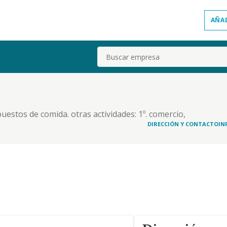
AÑA
Buscar
 puestos de comida. otras actividades: 1º. comercio,
 souvenirs. 2º. la elaboración y venta de helados,
DIRECCIÓN Y CONTACTO
IN
ctividades elegidas fuera de carácter p