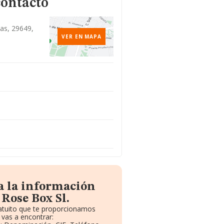
contacto
jas, 29649,
VER EN MAPA
a la información
Rose Box Sl.
ratuito que te proporcionamos
vas a encontrar: