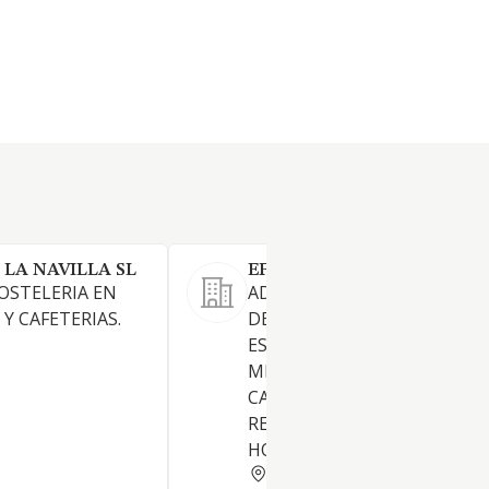
LA NAVILLA SL
EFEWOL RESTAURACION S
HOSTELERIA EN
ADMINISTRACION, GESTION
Y CAFETERIAS.
DESARROLLO DE
ESTABLECIMIENTOS
MERCANTILES DEDICADOS A
CAFETERIAS, BAR,
RESTAURANTES, CATERING 
HOSTELERIA.
MALAGA