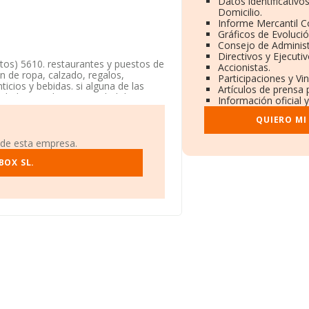
Datos identificativo
Domicilio.
Informe Mercantil 
Gráficos de Evoluci
Consejo de Administ
Directivos y Ejecutiv
gitos) 5610. restaurantes y puestos de
Accionistas.
n de ropa, calzado, regalos,
Participaciones y Vi
ticios y bebidas. si alguna de las
Artículos de prensa
edad Limitada. La actividad de
Información oficial 
La empresa no tiene actividad en
QUIERO MI
 Calle Marbella La Cala De Mijas
 de esta empresa.
BOX SL.
42.938 empresas, en el ámbito
os y la media de facturación de
elación con la información de la
05 empresas, con ventas de hasta
de sector los empleados de media son