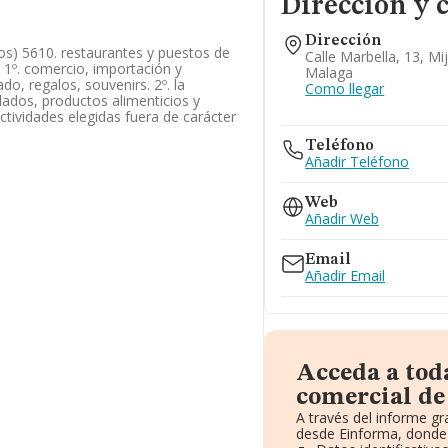
Dirección y 
Dirección
itos) 5610. restaurantes y puestos de
Calle Marbella, 13, Mi
: 1º. comercio, importación y
Malaga
do, regalos, souvenirs. 2º. la
Como llegar
lados, productos alimenticios y
actividades elegidas fuera de carácter
Teléfono
Añadir Teléfono
Web
Añadir Web
Email
Añadir Email
Acceda a tod
comercial de 
A través del informe g
desde Einforma, donde 