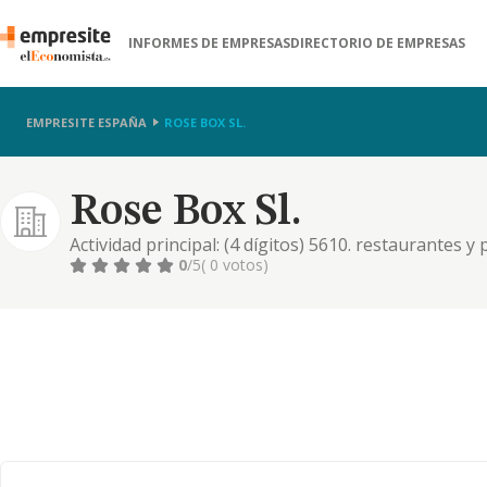
INFORMES DE EMPRESAS
DIRECTORIO DE EMPRESAS
EMPRESITE ESPAÑA
ROSE BOX SL.
Rose Box Sl.
Actividad principal: (4 dígitos) 5610. restaurantes y
importación y exportación de ropa, calzado, regalos,
0
/5
( 0 votos)
productos alimenticios y bebidas. si alguna de las a