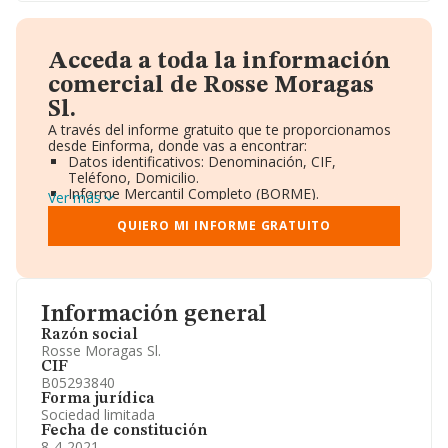
Acceda a toda la información
comercial de Rosse Moragas
Sl.
A través del informe gratuito que te proporcionamos
desde Einforma, donde vas a encontrar:
Datos identificativos: Denominación, CIF,
Teléfono, Domicilio.
Informe Mercantil Completo (BORME).
Ver más
Gráficos de Evolución Ventas y Empleados.
Consejo de Administración y Administradores.
QUIERO MI INFORME GRATUITO
Directivos y Ejecutivos.
Accionistas.
Participaciones y Vinculaciones en otras empresas.
Artículos de prensa publicados sobre la empresa.
Información oficial y registral complementaria.
Información general
Razón social
Rosse Moragas Sl.
CIF
B05293840
Forma jurídica
Sociedad limitada
Fecha de constitución
8-4-2021