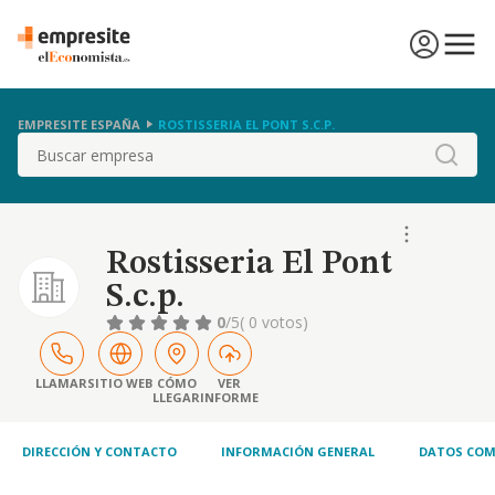
EMPRESITE ESPAÑA
ROSTISSERIA EL PONT S.C.P.
Buscar
Rostisseria El Pont
S.c.p.
0
/5
( 0 votos)
LLAMAR
SITIO WEB
CÓMO
VER
LLEGAR
INFORME
DIRECCIÓN Y CONTACTO
INFORMACIÓN GENERAL
DATOS COM