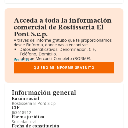
Acceda a toda la información
comercial de Rostisseria El
Pont S.c.p.
A través del informe gratuito que te proporcionamos
desde Einforma, donde vas a encontrar:
Datos identificativos: Denominación, CIF,
Teléfono, Domicilio.
Informe Mercantil Completo (BORME).
Ver más
Gráficos de Evolución Ventas y Empleados.
Consejo de Administración y Administradores.
QUIERO MI INFORME GRATUITO
Directivos y Ejecutivos.
Accionistas.
Participaciones y Vinculaciones en otras empresas.
Artículos de prensa publicados sobre la empresa.
Información oficial y registral complementaria.
Información general
Razón social
Rostisseria El Pont S.c.p.
CIF
J63618912
Forma jurídica
Sociedad civil
Fecha de constitución