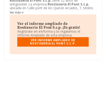
Rostisseria El Pont S.c.p.
tiene 22 años de
antigüedad. La empresa
Rostisseria El Pont S.c.p.
ubicada en Calle pont de les Quinze Arcades, 7, Molins
de rei, Barcelona. Su actividad CNAE está definida como
Ver más
5611 - Restaurantes. La forma jurídica de
Rostisseria
El Pont S.c.p.
es Sociedad civil.
Ver el informe ampliado de
Rostisseria El Pont S.c.p. ¡Es gratis!
Regístrate en eInforma y te regalamos el
Informe Ampliado de esta empresa.
VER INFORME AMPLIADO DE
ROSTISSERIA EL PONT S.C.P.