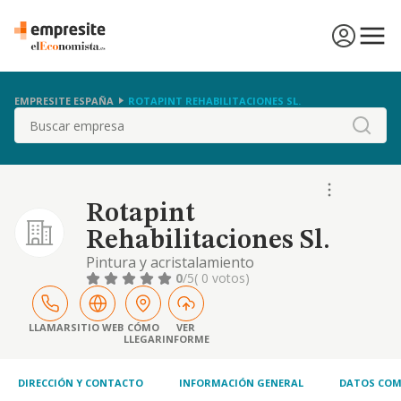
EMPRESITE ESPAÑA
ROTAPINT REHABILITACIONES SL.
Buscar
Rotapint
Rehabilitaciones Sl.
Pintura y acristalamiento
0
/5
( 0 votos)
LLAMAR
SITIO WEB
CÓMO
VER
LLEGAR
INFORME
DIRECCIÓN Y CONTACTO
INFORMACIÓN GENERAL
DATOS COM