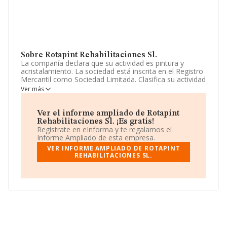
Sobre Rotapint Rehabilitaciones Sl.
La compañía declara que su actividad es pintura y
acristalamiento. La sociedad está inscrita en el Registro
Mercantil como Sociedad Limitada. Clasifica su actividad
CNAE como 'Pintura y acristalamiento', código 4334. La
Ver más
compañía no tiene actividad en mercados exteriores.
Su email es
rotapint.rehabilitaciones@gmail.com
. Su
Ver el informe ampliado de Rotapint
página web es
www.rotapint-
Rehabilitaciones Sl. ¡Es gratis!
rehabilitaciones.ueniweb.com
.
Regístrate en eInforma y te regalamos el
Informe Ampliado de esta empresa.
La empresa
Rotapint Rehabilitaciones S.L
, CIF
VER INFORME AMPLIADO DE ROTAPINT
B01886720, está situada en Calle Puerta De Jerez núm.
REHABILITACIONES SL.
1 Piso 1 A, (11520), Rota, en Cádiz, Andalucía.
Con los datos a disposición de INFORMA sobre 10.764
empresas pertenecientes al sector, en el ámbito
nacional la facturación alcanza la cifra de 1.399 millones
de euros y en 2020 la media de facturación de ventas
entre todas las compañías alcanza los 130 mil euros.
Respecto a la información de la provincia (hablamos de
Cádiz), en la base de datos INFORMA constan 199