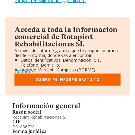
rotapint.rehabilitaciones@gmail.com
Acceda a toda la información
comercial de Rotapint
Rehabilitaciones Sl.
A través del informe gratuito que te proporcionamos
desde Einforma, donde vas a encontrar:
Datos identificativos: Denominación, CIF,
Teléfono, Domicilio.
Informe Mercantil Completo (BORME).
Ver más
Gráficos de Evolución Ventas y Empleados.
Consejo de Administración y Administradores.
QUIERO MI INFORME GRATUITO
Directivos y Ejecutivos.
Accionistas.
Participaciones y Vinculaciones en otras empresas.
Artículos de prensa publicados sobre la empresa.
Información oficial y registral complementaria.
Información general
Razón social
Rotapint Rehabilitaciones Sl.
CIF
B01886720
Forma jurídica