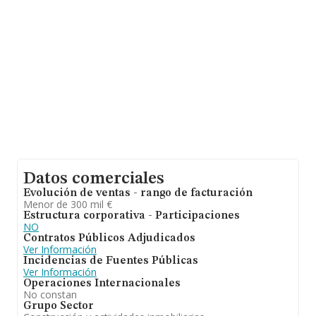
empresas, con ventas en 2020 de hasta 20 millones de
euros. Con el fin de ampliar la información relativa a las
compañías, la antigüedad desde la constitución es de 19
años. La media de empleados de las empresas es de 2.
Datos comerciales
Evolución de ventas - rango de facturación
Menor de 300 mil €
Estructura corporativa - Participaciones
NO
Contratos Públicos Adjudicados
Ver Información
Incidencias de Fuentes Públicas
Ver Información
Operaciones Internacionales
No constan
Grupo Sector