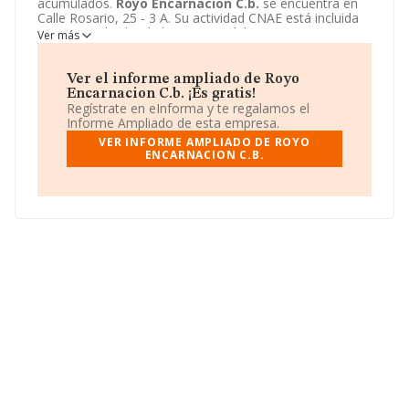
acumulados.
Royo Encarnacion C.b.
se encuentra en
Calle Rosario, 25 - 3 A. Su actividad CNAE está incluida
en 6820 - Alquiler de bienes inmobiliarios por cuenta
Ver más
propia.
Royo Encarnacion C.b.
está registrada como
Comunidad de bienes.
Ver el informe ampliado de Royo
Encarnacion C.b. ¡Es gratis!
Regístrate en eInforma y te regalamos el
Informe Ampliado de esta empresa.
VER INFORME AMPLIADO DE ROYO
ENCARNACION C.B.