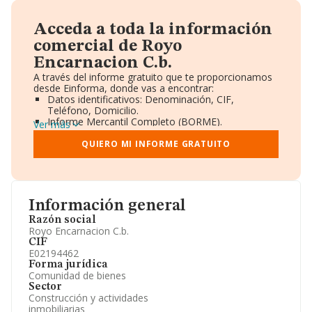
Acceda a toda la información
comercial de Royo
Encarnacion C.b.
A través del informe gratuito que te proporcionamos
desde Einforma, donde vas a encontrar:
Datos identificativos: Denominación, CIF,
Teléfono, Domicilio.
Informe Mercantil Completo (BORME).
Ver más
Gráficos de Evolución Ventas y Empleados.
Consejo de Administración y Administradores.
QUIERO MI INFORME GRATUITO
Directivos y Ejecutivos.
Accionistas.
Participaciones y Vinculaciones en otras empresas.
Artículos de prensa publicados sobre la empresa.
Información oficial y registral complementaria.
Información general
Razón social
Royo Encarnacion C.b.
CIF
E02194462
Forma jurídica
Comunidad de bienes
Sector
Construcción y actividades
inmobiliarias