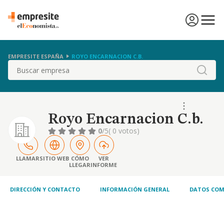
EMPRESITE ESPAÑA
ROYO ENCARNACION C.B.
Buscar
Royo Encarnacion C.b.
0
/5
( 0 votos)
LLAMAR
SITIO WEB
CÓMO
VER
LLEGAR
INFORME
DIRECCIÓN Y CONTACTO
INFORMACIÓN GENERAL
DATOS COM