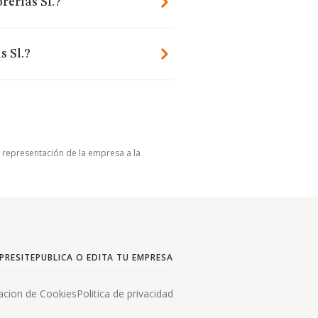
rerias Sl.?
s Sl.?
u representación de la empresa a la
PRESITE
PUBLICA O EDITA TU EMPRESA
acion de Cookies
Politica de privacidad