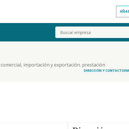
AÑA
Buscar
 comercial, importación y exportación. prestación
. servicios educativos, sanitarios, de ocio y
DIRECCIÓN Y CONTACTO
IN