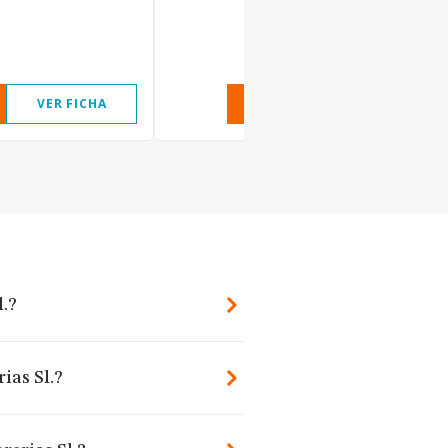
VER FICHA
VER INFORME
VER FIC
l.?
ias Sl.?