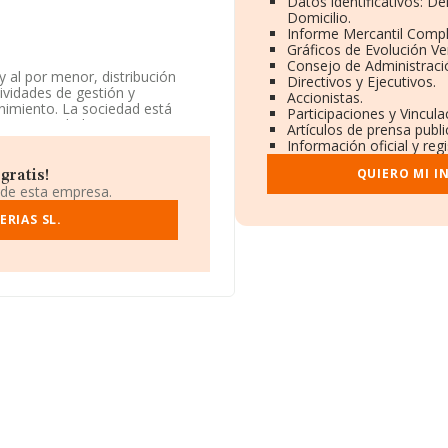
Datos identificativos: D
Domicilio.
Informe Mercantil Comp
Gráficos de Evolución V
Consejo de Administraci
 al por menor, distribución
Directivos y Ejecutivos.
tividades de gestión y
Accionistas.
enimiento. La sociedad está
Participaciones y Vincul
ica su actividad CNAE como
Artículos de prensa publ
os exteriores.
Información oficial y reg
se encuentra en Calle Antracita
QUIERO MI I
gratis!
 de esta empresa.
1 compañías, en el ámbito
RIAS SL.
s y la media de facturación de
elación con la información de la
 1176 empresas, con ventas de
os de sector la media de
 es de 16 años.