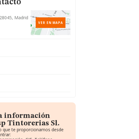
ntacto
, 28045, Madrid
VER EN MAPA
la información
p Tintorerias Sl.
ito que te proporcionamos desde
ntrar: