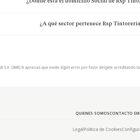
¿Dónde está el domicilio Social de Rsp Tinto
¿A qué sector pertenece Rsp Tintoreria
.A. (SME) Si aprecias que existe algún error por favor dirígete acreditando t
QUIENES SOMOS
CONTACTO EM
Legal
Politica de Cookies
Configur