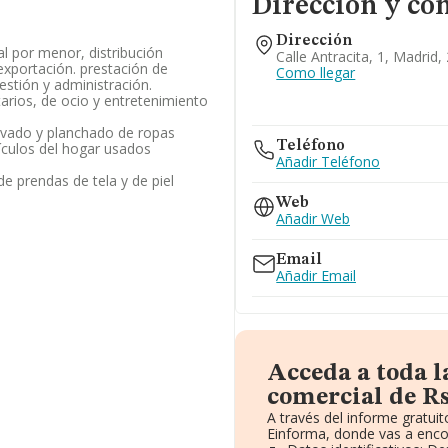
Dirección y co
Dirección
l por menor, distribución
Calle Antracita, 1, Madrid
exportación. prestación de
Como llegar
gestión y administración.
tarios, de ocio y entretenimiento
lavado y planchado de ropas
Teléfono
ículos del hogar usados
Añadir Teléfono
e prendas de tela y de piel
Web
Añadir Web
Email
Añadir Email
Acceda a toda 
comercial de Rs
A través del informe gratu
Einforma, donde vas a enco