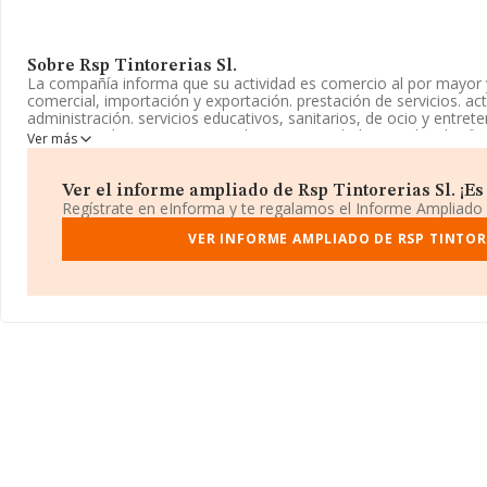
Sobre Rsp Tintorerias Sl.
La compañía informa que su actividad es comercio al por mayor y
comercial, importación y exportación. prestación de servicios. ac
administración. servicios educativos, sanitarios, de ocio y entret
inscrita en el Registro Mercantil como Sociedad Limitada. Clasif
Ver más
'%cnae%', código 9610. La empresa no tiene actividad en mercad
La empresa española
Rsp Tintorerias S.L
, con NIF B86687548, 
Ver el informe ampliado de Rsp Tintorerias Sl. ¡Es 
núm. 1, (28045), Madrid, Madrid.
Regístrate en eInforma y te regalamos el Informe Ampliado
En base a la información de la que dispone INFORMA sobre 5.83
VER INFORME AMPLIADO DE RSP TINTORE
nacional la facturación alcanza la cifra de 1.301 millones de euro
ventas entre todas las compañías alcanza los 223 mil euros. En r
provincia de Madrid, en la base de datos de INFORMA aparecen
hasta 253 millones de euros. Finalmente, para completar los dat
empleados es de 4; la media de antigüedad desde la constitución