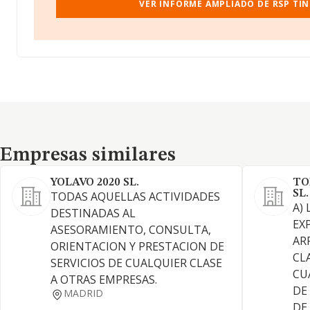
VER INFORME AMPLIADO DE RSP TIN
Empresas similares
Empresas similares
YOLAVO 2020 SL.
TO
SL.
TODAS AQUELLAS ACTIVIDADES
A)
DESTINADAS AL
EX
ASESORAMIENTO, CONSULTA,
AR
ORIENTACION Y PRESTACION DE
CL
SERVICIOS DE CUALQUIER CLASE
CU
A OTRAS EMPRESAS.
DE
MADRID
DE