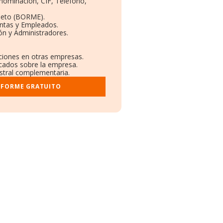
enominación, CIF, Teléfono,
leto (BORME).
entas y Empleados.
ón y Administradores.
aciones en otras empresas.
icados sobre la empresa.
istral complementaria.
NFORME GRATUITO