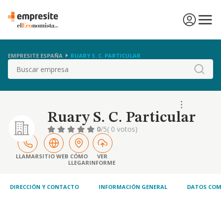
EMPRESITE ESPAÑA
RUARY S. C. PARTICULAR
Buscar
Ruary S. C. Particular
0
/5
( 0 votos)
LLAMAR
SITIO WEB
CÓMO
VER
LLEGAR
INFORME
DIRECCIÓN Y CONTACTO
INFORMACIÓN GENERAL
DATOS COM