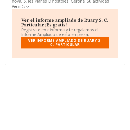
nova, 5, les Planes D'hostoles, Gerona. Su actividad
CNAE se fine como 7311 - Actividades de las agencias
Ver más
de publicidad. El modelo de sociedad de
Ruary S. C.
Particular
es Sociedad civil.
Ver el informe ampliado de Ruary S. C.
Particular ¡Es gratis!
Regístrate en eInforma y te regalamos el
Informe Ampliado de esta empresa.
VER INFORME AMPLIADO DE RUARY S.
C. PARTICULAR