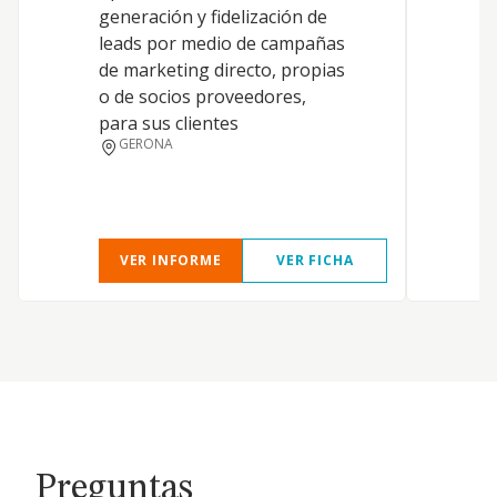
generación y fidelización de
e
leads por medio de campañas
c
de marketing directo, propias
v
o de socios proveedores,
e
para sus clientes
G
GERONA
p
VER INFORME
VER FICHA
Preguntas