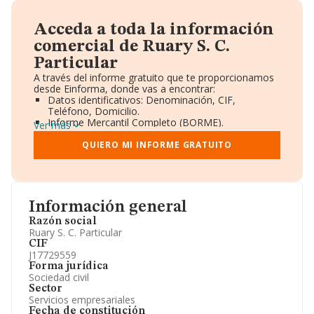
Acceda a toda la información
comercial de Ruary S. C.
Particular
A través del informe gratuito que te proporcionamos
desde Einforma, donde vas a encontrar:
Datos identificativos: Denominación, CIF,
Teléfono, Domicilio.
Informe Mercantil Completo (BORME).
Ver más
Gráficos de Evolución Ventas y Empleados.
Consejo de Administración y Administradores.
QUIERO MI INFORME GRATUITO
Directivos y Ejecutivos.
Accionistas.
Participaciones y Vinculaciones en otras empresas.
Artículos de prensa publicados sobre la empresa.
Información oficial y registral complementaria.
Información general
Razón social
Ruary S. C. Particular
CIF
J17729559
Forma jurídica
Sociedad civil
Sector
Servicios empresariales
Fecha de constitución