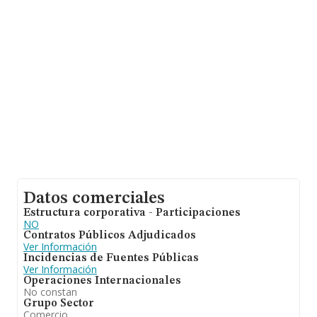
de interés en el ámbito sectorial, la antigüedad alcanza
los 17 años desde la constitución. La media de
empleados es de 4.
Datos comerciales
Estructura corporativa - Participaciones
NO
Contratos Públicos Adjudicados
Ver Información
Incidencias de Fuentes Públicas
Ver Información
Operaciones Internacionales
No constan
Grupo Sector
Comercio