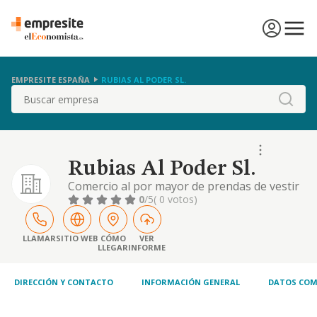
EMPRESITE ESPAÑA
RUBIAS AL PODER SL.
Buscar
Rubias Al Poder Sl.
Comercio al por mayor de prendas de vestir
y calzado. comercio al por menor de prendas
0
/5
( 0 votos)
de vestir en establecimientos especializados.
comercio al por menor por correspondencia
o internet
LLAMAR
SITIO WEB
CÓMO
VER
LLEGAR
INFORME
DIRECCIÓN Y CONTACTO
INFORMACIÓN GENERAL
DATOS COM