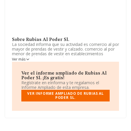
Sobre Rubias Al Poder Sl.
La sociedad informa que su actividad es comercio al por
mayor de prendas de vestir y calzado. comercio al por
menor de prendas de vestir en establecimientos
especializados. comercio al por menor por
Ver más
correspondencia o internet. La empresa aparece inscrita
en el Registro Mercantil como Sociedad Limitada. Tiene
CNAE: 4642 - 'Comercio al por mayor de prendas de
Ver el informe ampliado de Rubias Al
vestir y calzado'. La empresa no tiene actividad en
Poder Sl. ¡Es gratis!
mercados exteriores.
Regístrate en eInforma y te regalamos el
Informe Ampliado de esta empresa.
La sociedad española
Rubias Al Poder S.L
,
VER INFORME AMPLIADO DE RUBIAS AL
B01928985, se encuentra en Calle Colon núm. 8,
PODER SL.
(03001), Alicante, Comunidad Valenciana.
En base a la información de la que dispone INFORMA
sobre 19.519 compañías, a nivel nacional la facturación
asciende a 34.554 millones de euros y se calcula un
promedio de facturación de 1 millón de euros entre
todas las compañías. Para aportar ulterior información