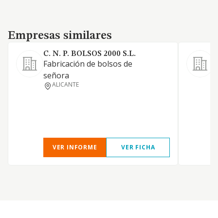
Empresas similares
Empresas similares
C. N. P. BOLSOS 2000 S.L.
Fabricación de bolsos de
C
señora
c
ALICANTE
VER INFORME
VER FICHA