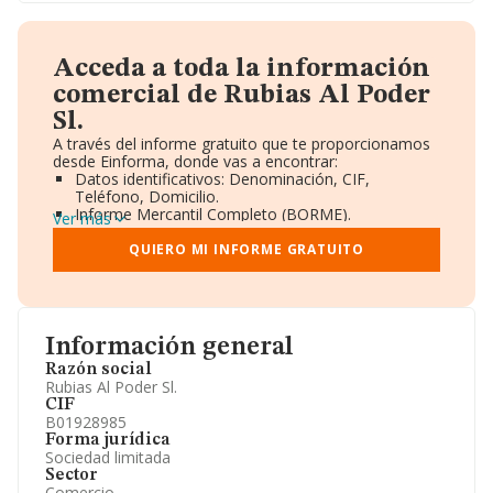
Acceda a toda la información
comercial de Rubias Al Poder
Sl.
A través del informe gratuito que te proporcionamos
desde Einforma, donde vas a encontrar:
Datos identificativos: Denominación, CIF,
Teléfono, Domicilio.
Informe Mercantil Completo (BORME).
Ver más
Gráficos de Evolución Ventas y Empleados.
Consejo de Administración y Administradores.
QUIERO MI INFORME GRATUITO
Directivos y Ejecutivos.
Accionistas.
Participaciones y Vinculaciones en otras empresas.
Artículos de prensa publicados sobre la empresa.
Información oficial y registral complementaria.
Información general
Razón social
Rubias Al Poder Sl.
CIF
B01928985
Forma jurídica
Sociedad limitada
Sector
Comercio