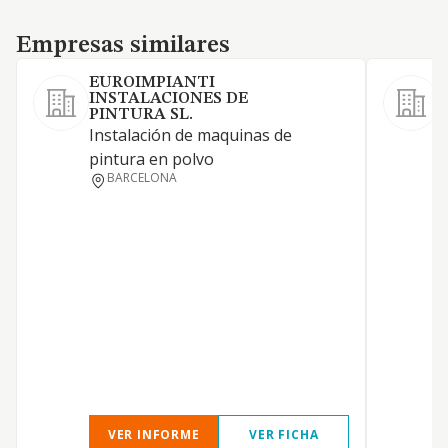
Empresas similares
Empresas similares
EUROIMPIANTI
INSTALACIONES DE
PINTURA SL.
P
Instalación de maquinas de
E
pintura en polvo
BARCELONA
VER INFORME
VER FICHA