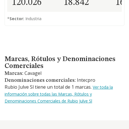
120.026
18.842
16
*
Sector:
Industria
Marcas, Rótulos y Denominaciones Comerciales
Marcas, Rótulos y Denominaciones
Comerciales
Cavagel
Marcas:
Intecpro
Denominaciones comerciales:
Rubio Julve Sl tiene un total de 1 marcas.
Ver toda la
información sobre todas las Marcas, Rótulos y
Denominaciones Comerciales de Rubio Julve Sl