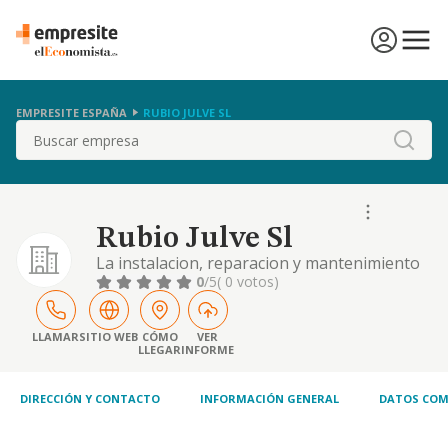
EMPRESITE ESPAÑA
RUBIO JULVE SL
Buscar
Rubio Julve Sl
La instalacion, reparacion y mantenimiento
de maquinaria industrial, asi como la
0
/5
( 0 votos)
fabricacion, instalacion, montaje,
comercializacion y venta de piezas de
recambio para todo tipo de maquinaria.
LLAMAR
SITIO WEB
CÓMO
VER
LLEGAR
INFORME
DIRECCIÓN Y CONTACTO
INFORMACIÓN GENERAL
DATOS COM