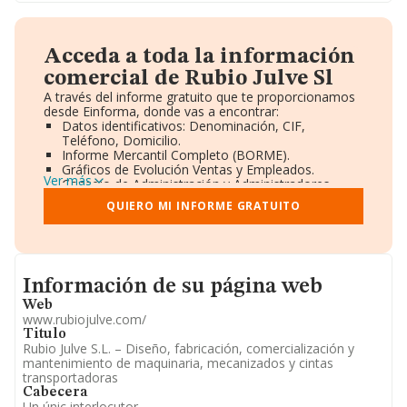
Acceda a toda la información
comercial de Rubio Julve Sl
A través del informe gratuito que te proporcionamos
desde Einforma, donde vas a encontrar:
Datos identificativos: Denominación, CIF,
Teléfono, Domicilio.
Informe Mercantil Completo (BORME).
Gráficos de Evolución Ventas y Empleados.
Ver más
Consejo de Administración y Administradores.
Directivos y Ejecutivos.
QUIERO MI INFORME GRATUITO
Accionistas.
Participaciones y Vinculaciones en otras empresas.
Artículos de prensa publicados sobre la empresa.
Información oficial y registral complementaria.
Informacion de su página web
Información de su página web
Web
www.rubiojulve.com/
Titulo
Rubio Julve S.L. – Diseño, fabricación, comercialización y
mantenimiento de maquinaria, mecanizados y cintas
transportadoras
Cabecera
Un únic interlocutor