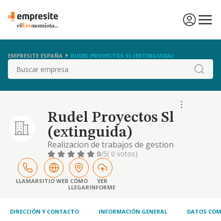
EMPRESITE ESPAÑA
RUDEL PROYECTOS SL (EXTINGUIDA)
Buscar
Rudel Proyectos Sl
(extinguida)
Realizacion de trabajos de gestion
urbanistica e inmobiliaria, incluyendo la
0
/5
( 0 votos)
promocion y elaboracion de proyectos de
ordenacion territorial, planificacion
urbanistica, medio ambiente, construccion y
LLAMAR
SITIO WEB
CÓMO
VER
LLEGAR
INFORME
urbanizacion
DIRECCIÓN Y CONTACTO
INFORMACIÓN GENERAL
DATOS COM