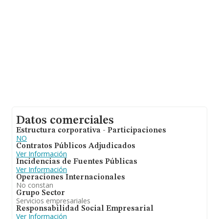
de hasta 34 millones de euros. Por último, con el fin de
ampliar la información relativa al ámbito de la empresa,
la media de empleados de las empresas es de 2. La
media de antigüedad desde la constitución es de 14
años.
Datos comerciales
Estructura corporativa - Participaciones
NO
Contratos Públicos Adjudicados
Ver Información
Incidencias de Fuentes Públicas
Ver Información
Operaciones Internacionales
No constan
Grupo Sector
Servicios empresariales
Responsabilidad Social Empresarial
Ver Información