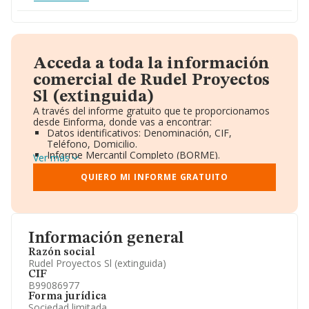
Acceda a toda la información
comercial de Rudel Proyectos
Sl (extinguida)
A través del informe gratuito que te proporcionamos
desde Einforma, donde vas a encontrar:
Datos identificativos: Denominación, CIF,
Teléfono, Domicilio.
Informe Mercantil Completo (BORME).
Ver más
Gráficos de Evolución Ventas y Empleados.
Consejo de Administración y Administradores.
QUIERO MI INFORME GRATUITO
Directivos y Ejecutivos.
Accionistas.
Participaciones y Vinculaciones en otras empresas.
Artículos de prensa publicados sobre la empresa.
Información oficial y registral complementaria.
Información general
Razón social
Rudel Proyectos Sl (extinguida)
CIF
B99086977
Forma jurídica
Sociedad limitada