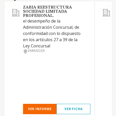
ZABIA REESTRUCTURA
SOCIEDAD LIMITADA
PROFESIONAL.
a
el desempeño de la
a
Administración Concursal, de
t
conformidad con lo dispuesto
p
en los artículos 27 a 39 de la
i
Ley Concursal
e
ZARAGOZA
j
o
o
h
c
c
VER INFORME
VER FICHA