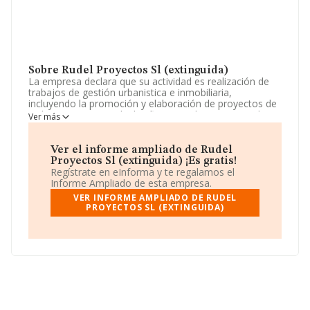
Sobre Rudel Proyectos Sl (extinguida)
La empresa declara que su actividad es realización de
trabajos de gestión urbanistica e inmobiliaria,
incluyendo la promoción y elaboración de proyectos de
ordenacion territorial, planificacion urbanistica, medio
Ver más
ambiente, construcción y urbanización. La empresa
aparece inscrita en el Registro Mercantil como Sociedad
Limitada. Tiene CNAE: 6910 - 'Actividades jurídicas'. La
Ver el informe ampliado de Rudel
sociedad no tiene actividad en mercados exteriores.
Proyectos Sl (extinguida) ¡Es gratis!
Regístrate en eInforma y te regalamos el
La empresa española
Rudel Proyectos S.L
Informe Ampliado de esta empresa.
(extinguida)
, CIF B99086977, tiene domicilio fiscal en
VER INFORME AMPLIADO DE RUDEL
Calle Teniente Coronel Valenzuela núm. 1 2 Iz, (50004),
PROYECTOS SL (EXTINGUIDA)
Zaragoza, Aragón.
En base a la información de la que dispone INFORMA
sobre 28.030 compañías, en el ámbito nacional la
facturación alcanza la cifra de 6.290 millones de euros y
se calcula un promedio de facturación de 224 mil euros
entre todas las compañías. En cuanto a la información
relativa a la provincia de Zaragoza, en la base de datos
INFORMA constan 405 empresas, con ventas en 2007