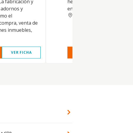
a fabricación y
herramientas y artículos aca
 adornos y
en metales
ALICANTE
omo el
compra, venta de
enes inmuebles,
VER FICHA
VER INFORME
VER FIC