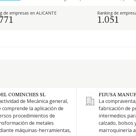
ng de empresas en ALICANTE
Ranking de empresa
.771
1.051
DEL COMINCHES SL
FIJUSA MANU
actividad de Mecánica general,
La compraventa,
 comprende la aplicación de
fabricación de 
ersos procedimientos de
intermedios para
nsformación de metales
calzado, bolsos y
diante máquinas-herramientas,
marroquinería a