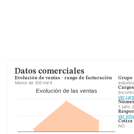
Con los datos a disposición de INFORMA sobre 3.613 empresas pe
nacional la facturación alcanza la cifra de 2.720 millones de euro
facturación entre todas las empresas es de 752 mil euros, siendo
estudio superior a este promedio. Por último, con el fin de amplia
empresa, la antigüedad desde la constitución es de 23 años. La
Para concluir,
Rui-vicent S.L
se emplea en la actividad de taller 
provincia, ha experimentado un retroceso.
Datos comerciales
Evolución de ventas - rango de facturación
Grupo 
Menor de 300 mil €
Industri
Cargos
Evolución de las ventas
Encontr
Ver carg
Númer
1 (año 
Respon
Ver Inf
Cotiza
NO