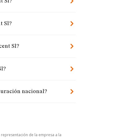
t Sl?
t Sl?
cent Sl?
Sl?
cturación nacional?
u representación de la empresa a la