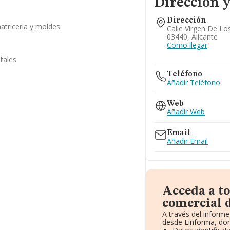
Dirección y
Dirección
matriceria y moldes.
Calle Virgen De Los 
03440, Alicante
l
Como llegar
tales
Teléfono
Añadir Teléfono
Web
Añadir Web
Email
Añadir Email
Acceda a t
comercial d
A través del inform
desde Einforma, don