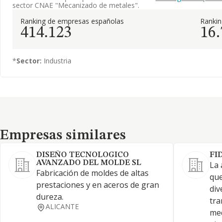
sector CNAE "Mecanizado de metales".
Ranking de empresas españolas
Ranki
414.123
16
*
Sector:
Industria
Empresas similares
Empresas similares
DISEÑO TECNOLOGICO
FI
AVANZADO DEL MOLDE SL
La 
Fabricación de moldes de altas
que
prestaciones y en aceros de gran
div
dureza.
tra
ALICANTE
me