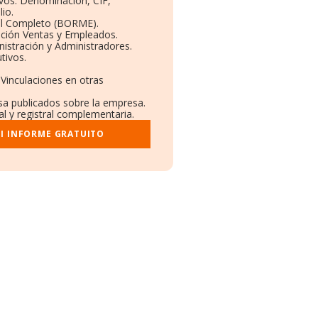
ivos: Denominación, CIF,
io.
il Completo (BORME).
ución Ventas y Empleados.
istración y Administradores.
tivos.
 Vinculaciones en otras
nsa publicados sobre la empresa.
al y registral complementaria.
I INFORME GRATUITO