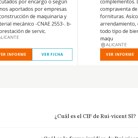
cutados por encargo o según
complementos. L
anos aportados por empresas
compraventa de
construcción de maquinaria y
fornituras. Asíc
erial mecánico -CNAE 2553-. b-
arrendamiento, 
prestación de servic.
todo tipo de bi
ALICANTE
maqu
ALICANTE
VER INFORME
VER FICHA
VER INFORME
¿Cuál es el CIF de Rui-vicent Sl?