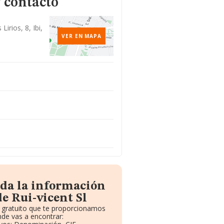
 contacto
Lirios, 8, Ibi,
VER EN MAPA
oda la información
e Rui-vicent Sl
e gratuito que te proporcionamos
de vas a encontrar: