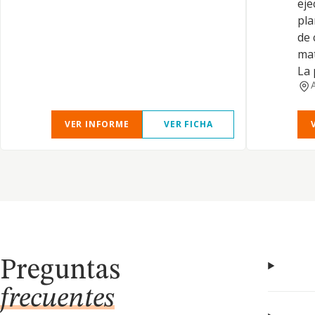
eje
pl
de 
mat
La 
VER INFORME
VER FICHA
Preguntas
frecuentes