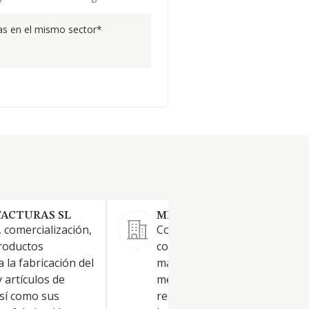
s en el mismo sector*
FACTURAS SL
MECAINTEC 2012 SL.
 comercialización,
Construcción, reparación y
productos
compraventa de todo tipo de
 la fabricación del
maquinaria agrícolae industri
 artículos de
mecánica en general y fabrica
sí como sus
reparación y compraventa de