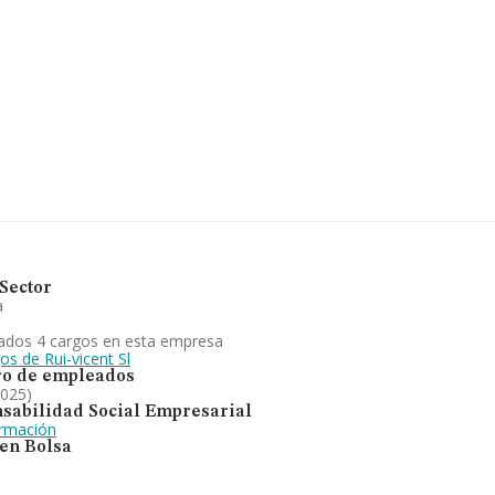
rtenecientes al sector, en el ámbito
s y se estima que el promedio de la
 la facturación de la empresa en
r la información relativa al ámbito de la
 media de empleados es de 6.
de matriceria y moldes. En el ranking de
Sector
a
ados 4 cargos en esta empresa
os de Rui-vicent Sl
o de empleados
2025)
sabilidad Social Empresarial
ormación
 en Bolsa