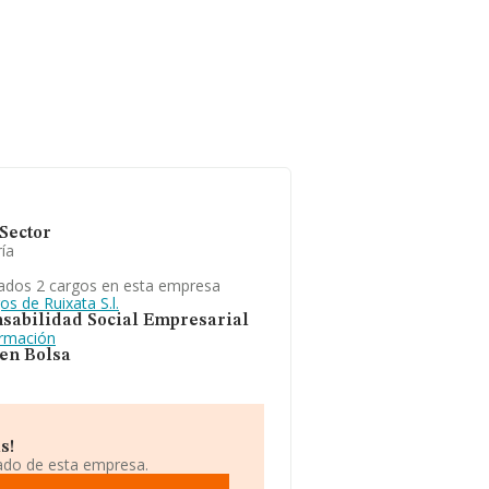
Sector
ía
ados 2 cargos en esta empresa
os de Ruixata S.l.
sabilidad Social Empresarial
ormación
 en Bolsa
s!
iado de esta empresa.