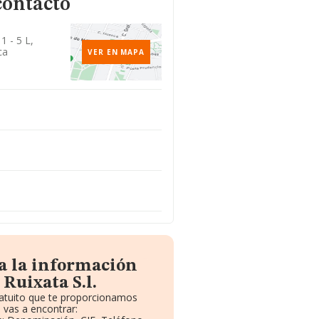
contacto
1 - 5 L,
ca
VER EN MAPA
a la información
Ruixata S.l.
ratuito que te proporcionamos
 vas a encontrar: