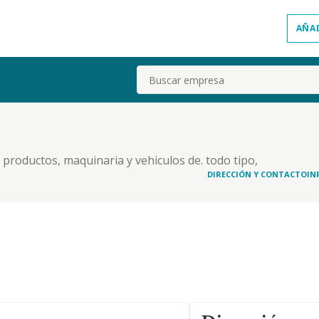
AÑA
Buscar
productos, maquinaria y vehiculos de. todo tipo,
quiler. igualmente podra realizar el objeto
DIRECCIÓN Y CONTACTO
IN