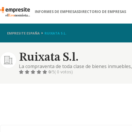
INFORMES DE EMPRESAS
DIRECTORIO DE EMPRESAS
EMPRESITE ESPAÑA
RUIXATA S.L.
Ruixata S.l.
La compraventa de toda clase de bienes inmuebles, 
bien sean para si o para destinarlos a la venta o al
0
/5
( 0 votos)
mediante la promocion o r