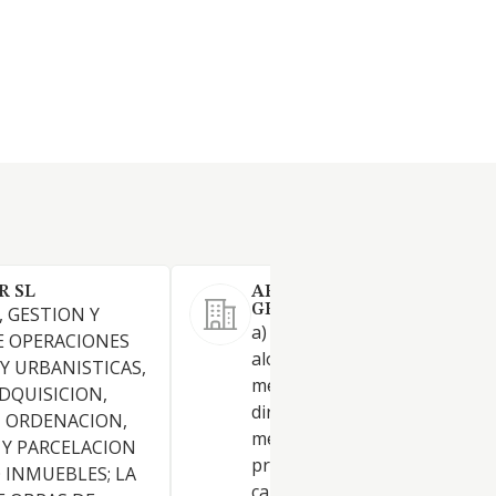
R SL
ARIAL ARQUITECTURA Y
GESTION S.L.
 GESTION Y
a) La explotación de hoteles y
E OPERACIONES
alojamientos similares; b) La
 Y URBANISTICAS,
mediación en la gestión de
DQUISICION,
dirección de obras, así como l
, ORDENACION,
mediación en la dirección de
Y PARCELACION
proyectos y diseños, controle
 INMUEBLES; LA
calidad, contrataciones y