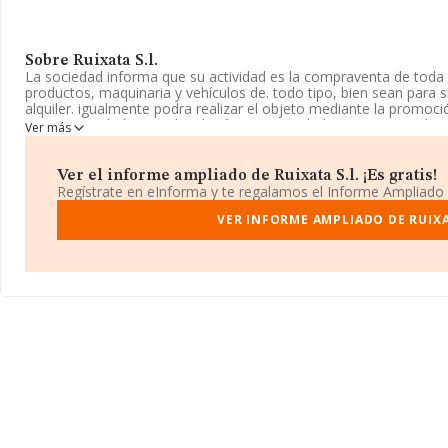
Sobre Ruixata S.l.
La sociedad informa que su actividad es la compraventa de toda 
productos, maquinaria y vehículos de. todo tipo, bien sean para si
alquiler. igualmente podra realizar el objeto mediante la promoci
como Sociedad Limitada. Clasifica su actividad CNAE como 'Aloja
Ver más
alojamientos de corta estancia', código 5520. La sociedad no tie
La empresa
Ruixata S.L
, CIF B22243547, tiene su domicilio soci
Ver el informe ampliado de Ruixata S.l. ¡Es gratis!
Bescos núm. 1 5 L, (22002), Huesca, Aragón.
Regístrate en eInforma y te regalamos el Informe Ampliado
En relación con el sector y disponiendo de los datos de hasta 15.
VER INFORME AMPLIADO DE RUIXA
ámbito nacional alcanza los 3.273 millones de euros y la media 
mil euros de ventas. En relación con la información de la provinc
INFORMA aparecen 112 empresas, con ventas de 15 millones de 
los datos de sector la media de antigüedad desde la constitució
media son 2.