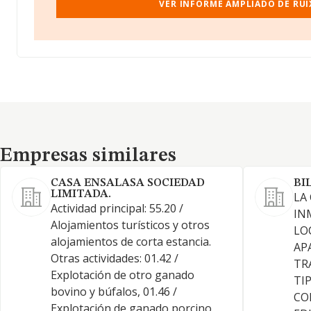
VER INFORME AMPLIADO DE RUIX
Empresas similares
Empresas similares
CASA ENSALASA SOCIEDAD
BI
LIMITADA.
LA
Actividad principal: 55.20 /
IN
Alojamientos turísticos y otros
LO
alojamientos de corta estancia.
AP
Otras actividades: 01.42 /
TR
Explotación de otro ganado
TI
bovino y búfalos, 01.46 /
CO
Explotación de ganado porcino,