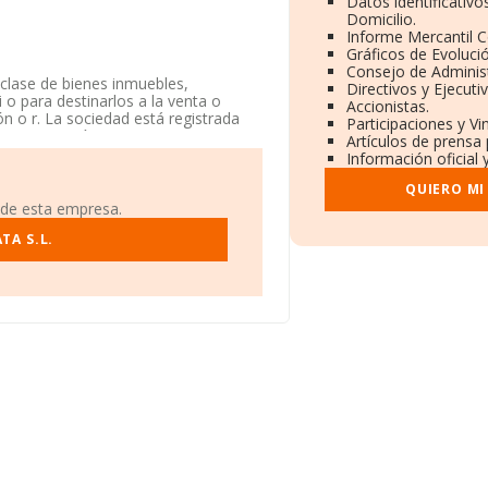
Datos identificativ
Domicilio.
Informe Mercantil 
Gráficos de Evoluci
Consejo de Administ
clase de bienes inmuebles,
Directivos y Ejecuti
 o para destinarlos a la venta o
Accionistas.
ón o r. La sociedad está registrada
Participaciones y V
mientos turísticos y otros
Artículos de prensa
ne actividad en mercados exteriores.
Información oficial 
al establecido en Calle Manuel
QUIERO MI
 de esta empresa.
006 empresas, la facturación en el
TA S.L.
entre todas las compañías es de 218
ia de Huesca, en la base de datos de
euros. Finalmente, para completar
n es de 12 años. Los empleados de