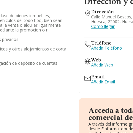
Dirección y 
Dirección
lase de bienes inmuebles,
Calle Manuel Bescos, 
ehiculos de. todo tipo, bien sean
Huesca, 22002, Hues
a la venta o alquiler. igualmente
Como llegar
mediante la promocion o r
 privados
Teléfono
Añadir Teléfono
ticos y otros alojamientos de corta
Web
gación de depósito de cuentas
Añadir Web
Email
Añadir Email
Acceda a tod
comercial de 
A través del informe g
desde Einforma, donde