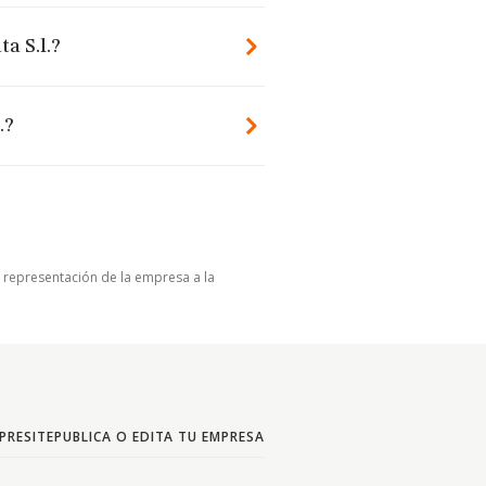
a S.l.?
.?
u representación de la empresa a la
PRESITE
PUBLICA O EDITA TU EMPRESA