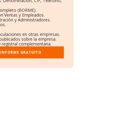
os: Denominación, CIF, Teléfono,
Completo (BORME).
ón Ventas y Empleados.
ración y Administradores.
vos.
inculaciones en otras empresas.
 publicados sobre la empresa.
y registral complementaria.
 INFORME GRATUITO