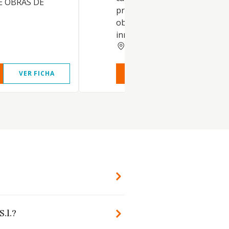
E OBRAS DE
promociones de obras civiles
obras industriales, gestiones
inmobiliarias, agencias inmob
HUESCA
VER FICHA
VER INFORME
VER FIC
S.l.?