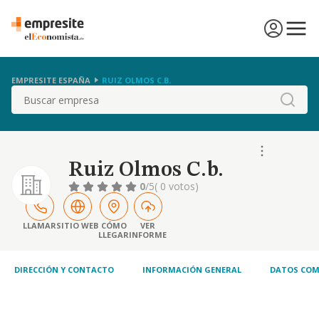
EMPRESITE ESPAÑA
RUIZ OLMOS C.B.
Buscar
Ruiz Olmos C.b.
0
/5
( 0 votos)
LLAMAR
SITIO WEB
CÓMO
VER
LLEGAR
INFORME
DIRECCIÓN Y CONTACTO
INFORMACIÓN GENERAL
DATOS COM