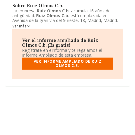
Sobre Ruiz Olmos C.b.
La empresa
Ruiz Olmos C.b.
acumula 16 años de
antigüedad.
Ruiz Olmos C.b.
está emplazada en
Avenida de la gran via del Sureste, 18, Madrid, Madrid.
Centra su actividad CNAE como 4773 - Comercio al por
Ver más
menor de productos farmacéuticos. La empresa
Ruiz
Olmos C.b.
es Comunidad de bienes.
Ver el informe ampliado de Ruiz
Olmos C.b. ¡Es gratis!
Regístrate en eInforma y te regalamos el
Informe Ampliado de esta empresa.
VER INFORME AMPLIADO DE RUIZ
OLMOS C.B.