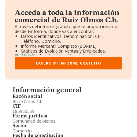
Acceda a toda la información
comercial de Ruiz Olmos C.b.
A través del informe gratuito que te proporcionamos
desde Einforma, donde vas a encontrar:
Datos identificativos: Denominación, CIF,
Teléfono, Domicilio.
Informe Mercantil Completo (BORME).
Gráficos de Evolución Ventas y Empleados.
Ver más
Consejo de Administración y Administradores.
Directivos y Ejecutivos.
QUIERO MI INFORME GRATUITO
Accionistas.
Participaciones y Vinculaciones en otras empresas.
Artículos de prensa publicados sobre la empresa.
Información oficial y registral complementaria.
Información general
Razón social
Ruiz Olmos C.b.
CIF
E85960359
Forma jurídica
Comunidad de bienes
Sector
Comercio
Fecha de constitución