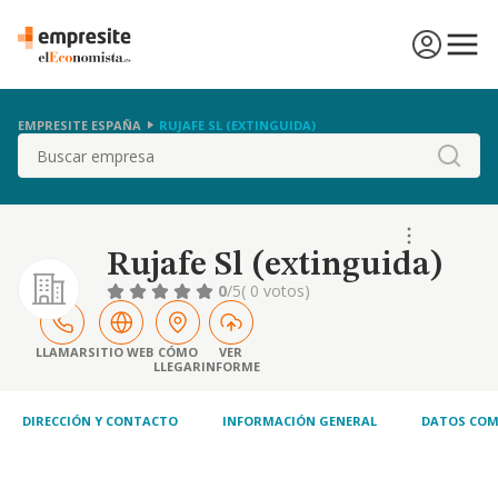
EMPRESITE ESPAÑA
RUJAFE SL (EXTINGUIDA)
Buscar
Rujafe Sl (extinguida)
0
/5
( 0 votos)
LLAMAR
SITIO WEB
CÓMO
VER
LLEGAR
INFORME
DIRECCIÓN Y CONTACTO
INFORMACIÓN GENERAL
DATOS COM