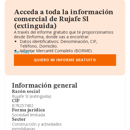
Acceda a toda la información
comercial de Rujafe Sl
(extinguida)
A través del informe gratuito que te proporcionamos
desde Einforma, donde vas a encontrar:
Datos identificativos: Denominación, CIF,
Teléfono, Domicilio.
Informe Mercantil Completo (BORME).
Ver más
Gráficos de Evolución Ventas y Empleados.
Consejo de Administración y Administradores.
QUIERO MI INFORME GRATUITO
Directivos y Ejecutivos.
Accionistas.
Participaciones y Vinculaciones en otras empresas.
Artículos de prensa publicados sobre la empresa.
Información oficial y registral complementaria.
Información general
Razón social
Rujafe Sl (extinguida)
CIF
B78257482
Forma jurídica
Sociedad limitada
Sector
Construcción y actividades
inmobiliarias