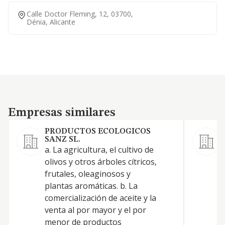
Calle Doctor Fleming, 12, 03700,
Dénia, Alicante
Empresas similares
Empresas similares
PRODUCTOS ECOLOGICOS
SANZ SL.
a. La agricultura, el cultivo de
L
olivos y otros árboles cítricos,
d
frutales, oleaginosos y
l
plantas aromáticas. b. La
c
comercialización de aceite y la
n
venta al por mayor y el por
r
menor de productos
i