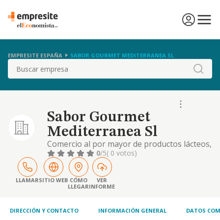
EMPRESITE ESPAÑA
SABOR GOURMET MEDITERRANEA SL
Buscar
Sabor Gourmet
Mediterranea Sl
Comercio al por mayor de productos lácteos,
huevos, aceites y grasas comestibles.
0
/5
( 0 votos)
comercio mayor y por menor de aceites,
leche, productos lácteos, miel, semillas,
abonos y plantas. comercio al por mayor y
LLAMAR
SITIO WEB
CÓMO
VER
LLEGAR
INFORME
por menor de frutas y hortalizas, de carnes,
pescados, conservas, bebidas con o sin
alcohol. se
DIRECCIÓN Y CONTACTO
INFORMACIÓN GENERAL
DATOS COM