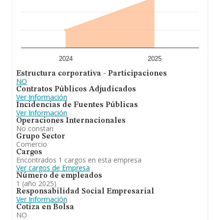
Con los datos a disposición de INFORMA sobre 3.447
empresas pertenecientes al sector, la facturación en el
ámbito nacional alcanza los 15.308 millones de euros y
el promedio de la facturación de ventas entre todas las
compañías asciende a los 4 millones de euros. Para
aportar ulterior información de interés en el ámbito
sectorial, la media de empleados de las empresas es de
4. La antigüedad desde la constitución es de 19 años.
2024
2025
Estructura corporativa - Participaciones
NO
Contratos Públicos Adjudicados
Ver Información
Incidencias de Fuentes Públicas
Ver Información
Operaciones Internacionales
No constan
Grupo Sector
Comercio
Cargos
Encontrados 1 cargos en esta empresa
Ver cargos de Empresa
Número de empleados
1 (año 2025)
Responsabilidad Social Empresarial
Ver Información
Cotiza en Bolsa
NO