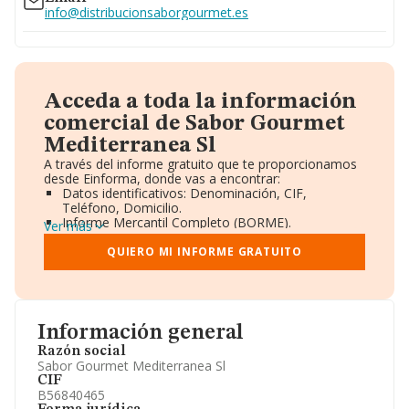
info@distribucionsaborgourmet.es
Acceda a toda la información
comercial de Sabor Gourmet
Mediterranea Sl
A través del informe gratuito que te proporcionamos
desde Einforma, donde vas a encontrar:
Datos identificativos: Denominación, CIF,
Teléfono, Domicilio.
Informe Mercantil Completo (BORME).
Ver más
Gráficos de Evolución Ventas y Empleados.
Consejo de Administración y Administradores.
QUIERO MI INFORME GRATUITO
Directivos y Ejecutivos.
Accionistas.
Participaciones y Vinculaciones en otras empresas.
Artículos de prensa publicados sobre la empresa.
Información oficial y registral complementaria.
Información general
Razón social
Sabor Gourmet Mediterranea Sl
CIF
B56840465