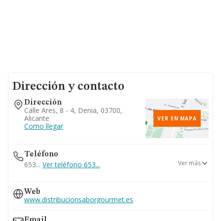
Dirección y contacto
Dirección
Calle Ares, 8 - 4, Denia, 03700,
Alicante
VER EN MAPA
Como llegar
Teléfono
Ver más
653...
Ver teléfono 653...
678...
Web
Ver teléfono 678...
www.distribucionsaborgourmet.es
678...
Ver teléfono 678...
Email