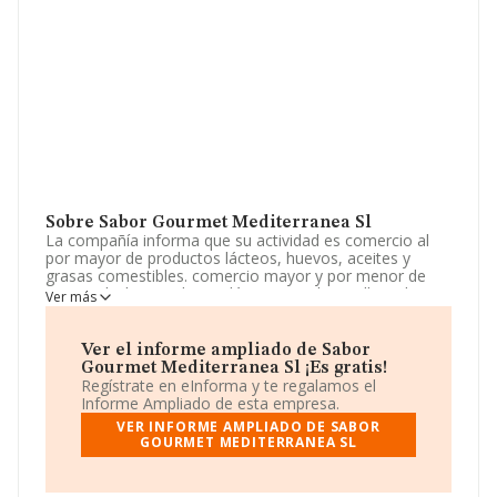
Sobre Sabor Gourmet Mediterranea Sl
La compañía informa que su actividad es comercio al
por mayor de productos lácteos, huevos, aceites y
grasas comestibles. comercio mayor y por menor de
aceites, leche, productos lácteos, miel, semillas, abonos
Ver más
y plantas. comercio al por mayor y por menor de frutas
y hortalizas, de carnes, pescados, conservas, bebidas
con o sin alcohol. se. La sociedad está inscrita en el
Ver el informe ampliado de Sabor
Registro Mercantil como Sociedad Limitada. Su
Gourmet Mediterranea Sl ¡Es gratis!
actividad CNAE es 'Comercio al por mayor de productos
Regístrate en eInforma y te regalamos el
lácteos, huevos, aceites y grasas comestibles' con
Informe Ampliado de esta empresa.
código 4633. No realiza actividad de importación y/o
VER INFORME AMPLIADO DE SABOR
exportación.
GOURMET MEDITERRANEA SL
Acerca de los empleados, ha contado con una
reducción del 50% y según los datos a disposición de