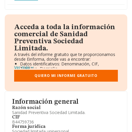
Acceda a toda la información
comercial de Sanidad
Preventiva Sociedad
Limitada.
A través del informe gratuito que te proporcionamos
desde Einforma, donde vas a encontrar:
Datos identificativos: Denominación, CIF,
Ver más
Teléfono, Domicilio.
Informe Mercantil Completo (BORME).
QUIERO MI INFORME GRATUITO
Gráficos de Evolución Ventas y Empleados.
Consejo de Administración y Administradores.
Directivos y Ejecutivos.
Accionistas.
Participaciones y Vinculaciones en otras empresas.
Información general
Artículos de prensa publicados sobre la empresa.
Información oficial y registral complementaria.
Razón social
Sanidad Preventiva Sociedad Limitada.
CIF
B44759736
Forma jurídica
Sociedad limitada unipersonal