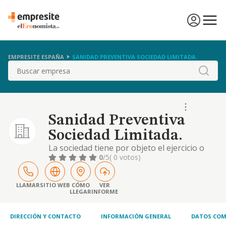
EMPRESITE ESPAÑA
SANIDAD PREVENTIVA SOCIEDAD LIMITADA.
Buscar
Sanidad Preventiva
Sociedad Limitada.
La sociedad tiene por objeto el ejercicio o
explotación de las siguientes actividades: la
0
/5
( 0 votos)
prestación del servicio de ambulancias,
salvamento y socorrismo en playas y
piscinas. la prestación de servicios de gruas.
LLAMAR
SITIO WEB
CÓMO
VER
LLEGAR
INFORME
la prestación de servicios médicos y
sanitarios. la prestación de servicios de
transp
DIRECCIÓN Y CONTACTO
INFORMACIÓN GENERAL
DATOS COM