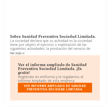
Sobre Sanidad Preventiva Sociedad Limitada.
La sociedad declara que su actividad es la sociedad
tiene por objeto el ejercicio o explotación de las
siguientes actividades: la prestación del servicio de
ambulancias, salvamento y socorrismo en playas y
Ver más
piscinas. la prestación de servicios de gruas. la
prestación de servicios médicos y sanitarios. la
prestación de servicios de transp. La sociedad está
Ver el informe ampliado de Sanidad
registrada como Sociedad Limitada. Su actividad CNAE
Preventiva Sociedad Limitada. ¡Es
es '%cnae%' con código 8699. La sociedad no tiene
gratis!
actividad en mercados exteriores.
Regístrate en eInforma y te regalamos el
Informe Ampliado de esta empresa.
La empresa
Sanidad Preventiva Sociedad Limitada
,
VER INFORME AMPLIADO DE SANIDAD
con CIF B44759736, está situada en Calle Sector núm.
PREVENTIVA SOCIEDAD LIMITADA.
13 C-13 27 E Esc.2 30, (46190), Riba-roja De Turia, en
Valencia, Comunidad Valenciana.
En relación con el sector y disponiendo de los datos de
hasta 15.258 empresas, en el ámbito nacional la