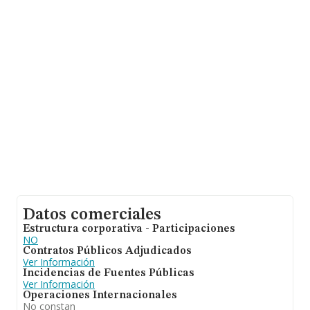
facturación alcanza la cifra de 4.459 millones de euros y
la media de facturación de ventas entre todas las
compañías alcanza los 292 mil euros. En relación con la
información de la provincia de Valencia, en la base de
datos de INFORMA aparecen 849 empresas, cuyas
ventas han alcanzado los 181 millones de euros. Por
último, con el fin de ampliar la información relativa al
ámbito de la empresa, la media de antigüedad desde la
constitución es de 13 años. Los empleados de media
son 4.
Datos comerciales
Estructura corporativa - Participaciones
NO
Contratos Públicos Adjudicados
Ver Información
Incidencias de Fuentes Públicas
Ver Información
Operaciones Internacionales
No constan