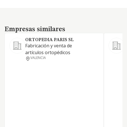
Empresas similares
Empresas similares
ORTOPEDIA PARIS SL
Fabricación y venta de
C
artículos ortopédicos
l
VALENCIA
i
a
m
h
d
i
c
c
l