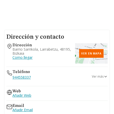
Dirección y contacto
Dirección
Barrio Sarrikola, Larrabetzu, 48195,
Bizkaia
VER EN MAPA
Como llegar
Teléfono
Ver más
944558337
944558496
Web
Añadir Web
Email
Añadir Email