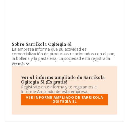
Sobre Sarrikola Ogitegia Sl
La empresa informa que su actividad es
comercialización de productos relacionados con el pan,
la bolleria y la pasteleria. La sociedad está registrada
como Sociedad Limitada. Clasifica su actividad CNAE
Ver más
como 'Fabricación de pan y de productos frescos de
panadería y pastelería', código 1071. No realiza
actividad de importación y/o exportación.
Ver el informe ampliado de Sarrikola
Ogitegia Sl ¡Es gratis!
Ha tenido el mismo número de profesionales y según
Regístrate en eInforma y te regalamos el
las cifras existentes en la base de datos de INFORMA, el
Informe Ampliado de esta empresa.
número de empleados ha estado por encima de la
VER INFORME AMPLIADO DE SARRIKOLA
media de sector.
OGITEGIA SL
Dentro del ranking de empresas elaborado por
INFORMA, atendiendo a los niveles de facturación,
podemos decir de la compañía que: en 2024, en la
clasificación del sector, la empresa se ha colocado 217
puestos más abajo y su posición actual es 926 (el año