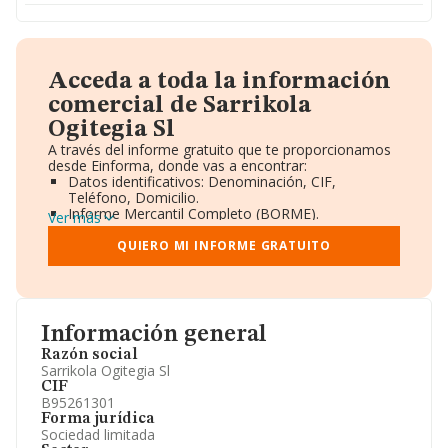
Acceda a toda la información
comercial de Sarrikola
Ogitegia Sl
A través del informe gratuito que te proporcionamos
desde Einforma, donde vas a encontrar:
Datos identificativos: Denominación, CIF,
Teléfono, Domicilio.
Informe Mercantil Completo (BORME).
Ver más
Gráficos de Evolución Ventas y Empleados.
Consejo de Administración y Administradores.
QUIERO MI INFORME GRATUITO
Directivos y Ejecutivos.
Accionistas.
Participaciones y Vinculaciones en otras empresas.
Artículos de prensa publicados sobre la empresa.
Información oficial y registral complementaria.
Información general
Razón social
Sarrikola Ogitegia Sl
CIF
B95261301
Forma jurídica
Sociedad limitada