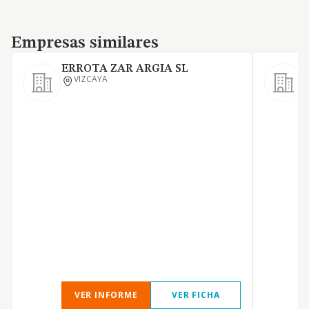
Empresas similares
Empresas similares
ERROTA ZAR ARGIA SL
VIZCAYA
E
p
VER INFORME
VER FICHA