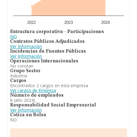
empresas, cuyas ventas en 2024 han alcanzado los 56
millones de euros. Con el fin de ampliar la información
relativa a las compañías, la antigüedad desde la
constitución es de 20 años. La media de empleados de
las empresas es de 6.
2022
2023
2024
Estructura corporativa - Participaciones
En definitiva, la actividad de
Sarrikola Ogitegia S.L
es
NO
comercialización de productos relacionados con el pan,
Contratos Públicos Adjudicados
la bolleria y la pasteleria. Se ha posicionado más abajo
Ver Información
en el ranking de provincia frente al 2023.
Incidencias de Fuentes Públicas
Ver Información
Operaciones Internacionales
No constan
Grupo Sector
Industria
Cargos
Encontrados 2 cargos en esta empresa
Ver cargos de Empresa
Número de empleados
8 (año 2024)
Responsabilidad Social Empresarial
Ver Información
Cotiza en Bolsa
NO