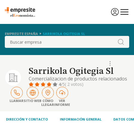
EMPRESITE ESPAÑA
SARRIKOLA OGITEGIA SL
Buscar
Sarrikola Ogitegia Sl
Comercializacion de productos relacionados
con el pan, la bolleria y la pasteleria
4
/5
( 2 votos)
LLAMAR
SITIO WEB
CÓMO
VER
LLEGAR
INFORME
DIRECCIÓN Y CONTACTO
INFORMACIÓN GENERAL
DATOS COM