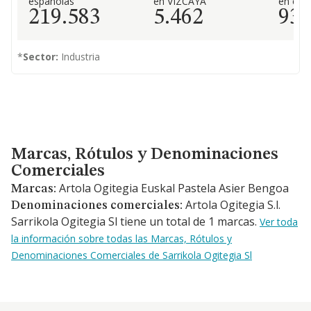
españolas
en VIZCAYA
en el 
219.583
5.462
93
*
Sector:
Industria
Marcas, Rótulos y Denominaciones Comerciales
Marcas, Rótulos y Denominaciones
Comerciales
Artola Ogitegia Euskal Pastela Asier Bengoa
Marcas:
Artola Ogitegia S.l.
Denominaciones comerciales:
Sarrikola Ogitegia Sl tiene un total de 1 marcas.
Ver toda
la información sobre todas las Marcas, Rótulos y
Denominaciones Comerciales de Sarrikola Ogitegia Sl