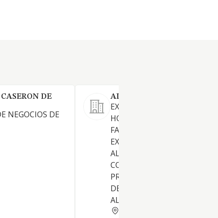
 CASERON DE
ALIANZA DE ORO SL
EXPLOTACION DE SERVICIOS
E NEGOCIOS DE
HOSTELERIA EN GENERAL.
FABRICACION IMPORTACION
EXPORTACION, REPRESENTA
ALMACENAMIENTO Y
COMERCIALIZACION POR C
PROPIA Y AJENA DE TODA CL
DE PRODUCTOS DE LA
ALIMENTACION. ETC.
MADRID