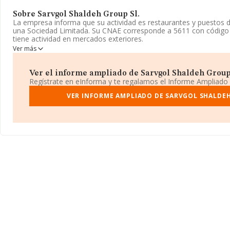
Sobre Sarvgol Shaldeh Group Sl.
La empresa informa que su actividad es restaurantes y puestos
una Sociedad Limitada. Su CNAE corresponde a 5611 con código
tiene actividad en mercados exteriores.
Ver más
La empresa
Sarvgol Shaldeh Group S.L
, CIF B88516026, se enc
núm. 170 Piso 3 B, (28002), en el municipio de Madrid, Madrid.
Ver el informe ampliado de Sarvgol Shaldeh Group S
En relación con el sector y disponiendo de los datos de hasta 14
Regístrate en eInforma y te regalamos el Informe Ampliado
facturación en el ámbito nacional alcanza los 31.947 millones de
facturación de ventas entre todas las compañías alcanza los 223 
VER INFORME AMPLIADO DE SARVGOL SHALDEH
información de la provincia (hablamos de Madrid), en la base 
26093 empresas, con ventas de hasta 8.671 millones de euros. Por
ampliar la información relativa al ámbito de la empresa, la antig
desde la constitución. La media de empleados es de 3.