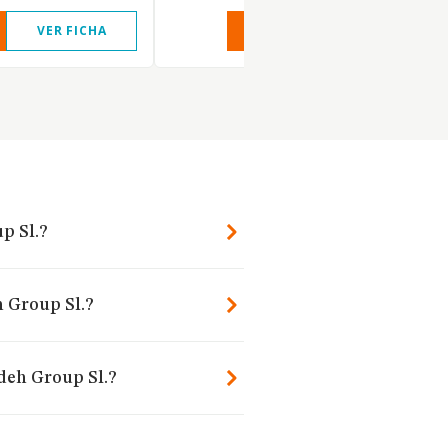
VER FICHA
VER INFORME
VER FIC
p Sl.?
h Group Sl.?
deh Group Sl.?