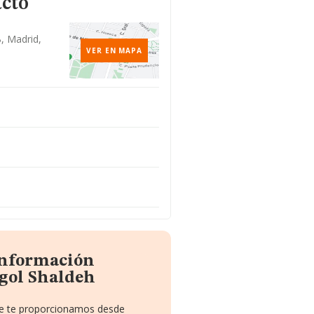
acto
B, Madrid,
VER EN MAPA
 información
vgol Shaldeh
que te proporcionamos desde