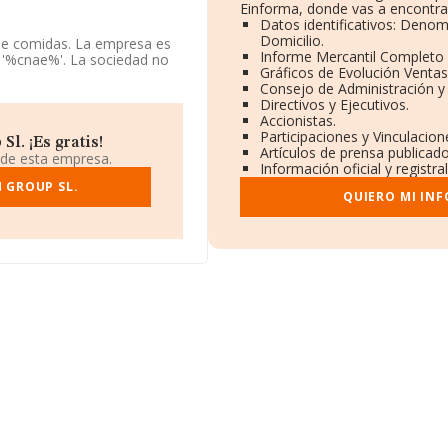
Einforma, donde vas a encontra
Datos identificativos: Denom
Domicilio.
 de comidas. La empresa es
Informe Mercantil Completo
 '%cnae%'. La sociedad no
Gráficos de Evolución Venta
Consejo de Administración y
Directivos y Ejecutivos.
uentra en Calle Cartagena
Accionistas.
Participaciones y Vinculacio
l. ¡Es gratis!
Artículos de prensa publicad
2.938 empresas, la
 de esta empresa.
Información oficial y registr
 euros y la media de
mil euros. Respecto a la
 GROUP SL.
QUIERO MI IN
de datos INFORMA constan
 último, con el fin de
üedad alcanza los 12 años