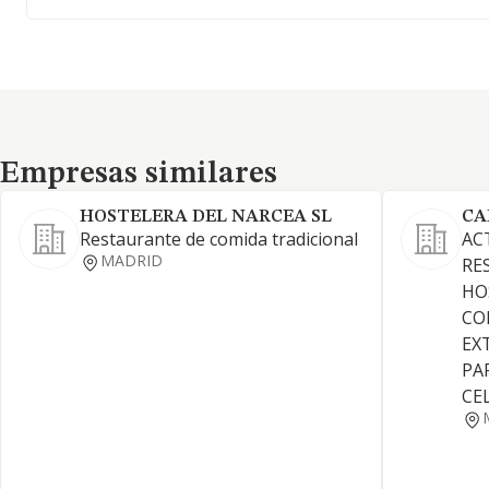
Empresas similares
Empresas similares
HOSTELERA DEL NARCEA SL
CA
Restaurante de comida tradicional
AC
MADRID
RE
HO
CO
EX
PA
CE