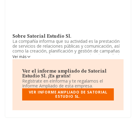
Sobre Satorial Estudio Sl.
La compañía informa que su actividad es la prestación
de servicios de relaciones públicas y comunicación, así
como la creación, planificación y gestión de campañas
publicitarias en cualquier soporte o medio, desarrolladas
Ver más
por cuenta propia o ajena, directamente o mediante
participación en otras sociedades o entidades. La
empresa aparece inscrita en el Registro Mercantil como
Ver el informe ampliado de Satorial
Sociedad Limitada. Tiene CNAE: 7311 - 'Agencias de
Estudio Sl. ¡Es gratis!
publicidad'. La empresa no tiene actividad en mercados
Regístrate en eInforma y te regalamos el
exteriores.
Informe Ampliado de esta empresa.
VER INFORME AMPLIADO DE SATORIAL
La empresa española
Satorial Estudio S.L
, con
ESTUDIO SL.
número de identificación fiscal B27599687, se
encuentra en Avenida Osa Mayor núm. 90 Plt 2, Pta D,
(28023), Madrid, Madrid.
Con los datos a disposición de INFORMA sobre 39.922
empresas pertenecientes al sector, en el ámbito
nacional la facturación alcanza la cifra de 18.413
millones de euros y se calcula un promedio de