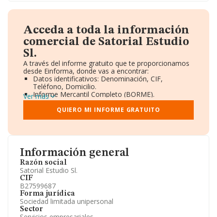
Acceda a toda la información
comercial de Satorial Estudio
Sl.
A través del informe gratuito que te proporcionamos
desde Einforma, donde vas a encontrar:
Datos identificativos: Denominación, CIF,
Teléfono, Domicilio.
Informe Mercantil Completo (BORME).
Ver más
Gráficos de Evolución Ventas y Empleados.
Consejo de Administración y Administradores.
QUIERO MI INFORME GRATUITO
Directivos y Ejecutivos.
Accionistas.
Participaciones y Vinculaciones en otras empresas.
Artículos de prensa publicados sobre la empresa.
Información oficial y registral complementaria.
Información general
Razón social
Satorial Estudio Sl.
CIF
B27599687
Forma jurídica
Sociedad limitada unipersonal
Sector
Servicios empresariales