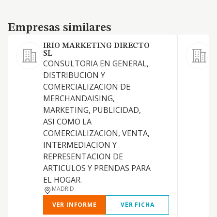
Empresas similares
Empresas similares
IRIO MARKETING DIRECTO
SL
CONSULTORIA EN GENERAL,
L
DISTRIBUCION Y
COMERCIALIZACION DE
MERCHANDAISING,
P
MARKETING, PUBLICIDAD,
ASI COMO LA
COMERCIALIZACION, VENTA,
D
INTERMEDIACION Y
REPRESENTACION DE
ARTICULOS Y PRENDAS PARA
P
EL HOGAR.
MADRID
VER INFORME
VER FICHA