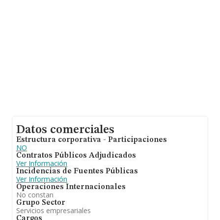
facturación de 461 mil euros entre todas las compañías.
Teniendo en cuenta la información sobre Madrid, en la
base de datos INFORMA constan 13323 empresas, con
ventas de hasta 13.741 millones de euros. Finalmente,
para completar los datos de sector la antigüedad
alcanza los 15 años desde la constitución. Los
empleados de media son 2.
Datos comerciales
Estructura corporativa - Participaciones
NO
Contratos Públicos Adjudicados
Ver Información
Incidencias de Fuentes Públicas
Ver Información
Operaciones Internacionales
No constan
Grupo Sector
Servicios empresariales
Cargos