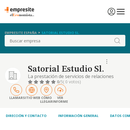
EMPRESITE ESPAÑA
SATORIAL ESTUDIO SL.
Buscar
Satorial Estudio Sl.
La prestación de servicios de relaciones
públicas y comunicación, así como la
0
/5
( 0 votos)
creación, planificación y gestión de
campañas publicitarias en cualquier soporte
o medio, desarrolladas por cuenta propia o
LLAMAR
SITIO WEB
CÓMO
VER
LLEGAR
INFORME
ajena, directamente o mediante
participación en otras sociedades o
entidades..
DIRECCIÓN Y CONTACTO
INFORMACIÓN GENERAL
DATOS COM