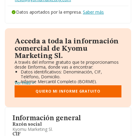
Datos aportados por la empresa.
Saber más
Acceda a toda la información
comercial de Kyomu
Marketing Sl.
A través del informe gratuito que te proporcionamos
desde Einforma, donde vas a encontrar:
Datos identificativos: Denominación, CIF,
Teléfono, Domicilio.
Informe Mercantil Completo (BORME).
Ver más
Gráficos de Evolución Ventas y Empleados.
Consejo de Administración y Administradores.
QUIERO MI INFORME GRATUITO
Directivos y Ejecutivos.
Accionistas.
Participaciones y Vinculaciones en otras empresas.
Artículos de prensa publicados sobre la empresa.
Información oficial y registral complementaria.
Información general
Razón social
Kyomu Marketing Sl.
CIF