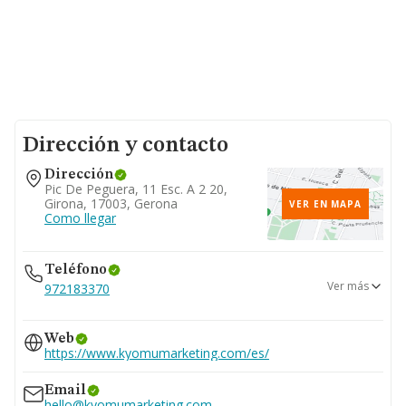
Dirección y contacto
Dirección
Pic De Peguera, 11 Esc. A 2 20,
Girona, 17003, Gerona
VER EN MAPA
Como llegar
Teléfono
Ver más
972183370
972170293
Web
https://www.kyomumarketing.com/es/
Email
hello@kyomumarketing.com