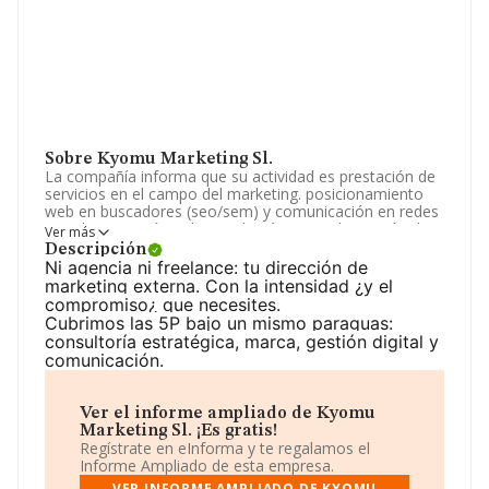
Sobre Kyomu Marketing Sl.
La compañía informa que su actividad es prestación de
servicios en el campo del marketing. posicionamiento
web en buscadores (seo/sem) y comunicación en redes
sociales. creación y diseño de páginas web. gestión de
Ver más
redes sociales. La empresa es una Sociedad Limitada.
Descripción
Su actividad CNAE es '%cnae%' con código 6290. La
Ni agencia ni freelance: tu dirección de
empresa no tiene actividad en mercados exteriores.
marketing externa. Con la intensidad ¿y el
compromiso¿ que necesites.
Atendiendo a los datos disponibles en INFORMA, el
Cubrimos las 5P bajo un mismo paraguas:
número de empleados de la compañía ha estado por
consultoría estratégica, marca, gestión digital y
debajo de la media de sector.
comunicación.
Su teléfono es 972183370 y su email es
hello@kyomumarketing.com
. Puedes visitar su sitio web:
Ver el informe ampliado de Kyomu
www.kyomumarketing.com/es/
.
Marketing Sl. ¡Es gratis!
Regístrate en eInforma y te regalamos el
La empresa
Kyomu Marketing S.L
, con NIF
Informe Ampliado de esta empresa.
B17981713, se encuentra en Calle Morbey núm. 35,
VER INFORME AMPLIADO DE KYOMU