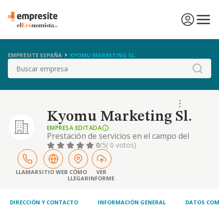
EMPRESITE ESPAÑA
KYOMU MARKETING SL.
Buscar
Kyomu Marketing Sl.
EMPRESA EDITADA
Prestación de servicios en el campo del
marketing. posicionamiento web en
0
/5
( 0 votos)
buscadores (seo/sem) y comunicación en
redes sociales. creación y diseño de páginas
web. gestión de redes sociales.
LLAMAR
SITIO WEB
CÓMO
VER
LLEGAR
INFORME
DIRECCIÓN Y CONTACTO
INFORMACIÓN GENERAL
DATOS COM