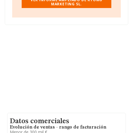
(17481), en el municipio de Sant Julia De Ramis,
MARKETING SL.
provincia de Girona, Cataluña.
Con los datos a disposición de INFORMA sobre 18.173
empresas pertenecientes al sector, a nivel nacional la
facturación asciende a 23.798 millones de euros y se
calcula un promedio de facturación de 1 millón de euros
entre todas las compañías. Respecto a la información
de la provincia (hablamos de Girona), en la base de
datos INFORMA constan 224 empresas, con ventas en
el año 2025 de 46 millones de euros. Con el fin de
ampliar la información relativa a las compañías, la
media de empleados es de 10; la antigüedad alcanza los
14 años desde la constitución.
Datos comerciales
Evolución de ventas - rango de facturación
Menor de 300 mil €