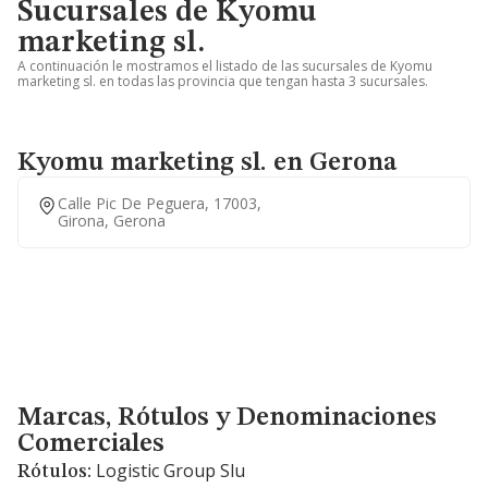
Sucursales de Kyomu
marketing sl.
A continuación le mostramos el listado de las sucursales de Kyomu
marketing sl. en todas las provincia que tengan hasta 3 sucursales.
Kyomu marketing sl. en Gerona
Calle Pic De Peguera, 17003,
Girona, Gerona
Marcas, Rótulos y Denominaciones Comerciales
Marcas, Rótulos y Denominaciones
Comerciales
Logistic Group Slu
Rótulos: