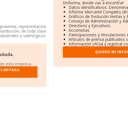
Einforma, donde vas a encontrar:
Datos identificativos: Denomina
Informe Mercantil Completo (
Gráficos de Evolución Ventas y
Consejo de Administración y Ad
Directivos y Ejecutivos.
mpraventa, representación
Accionistas.
stribución, de toda clase
Participaciones y Vinculaciones
ustriales y siderúrgicos.
Artículos de prensa publicados 
su actividad CNAE como
Información oficial y registral 
os exteriores.
QUIERO MI INF
da)
, con CIF B95753406,
mitada.
 municipio de Durango, en
 de esta empresa.
 LIMITADA.
263 empresas, la
euros y se calcula un
compañías. En relación
atos INFORMA constan 256
Para aportar ulterior
e la constitución es de 20