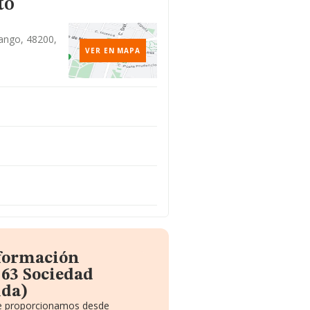
to
rango, 48200,
VER EN MAPA
nformación
 63 Sociedad
ida)
 te proporcionamos desde