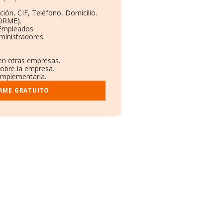
ción, CIF, Teléfono, Domicilio.
BORME).
 Empleados.
ministradores.
 en otras empresas.
sobre la empresa.
complementaria.
ORME GRATUITO