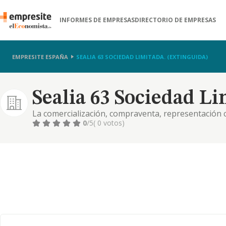
INFORMES DE EMPRESAS
DIRECTORIO DE EMPRESAS
EMPRESITE ESPAÑA
SEALIA 63 SOCIEDAD LIMITADA. (EXTINGUIDA)
Sealia 63 Sociedad Li
La comercialización, compraventa, representación c
alamacenaje, distribución, de toda clase de materia
0
/5
( 0 votos)
componentes industriales y siderúrgicos