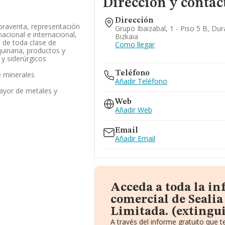
Dirección y contac
Dirección
praventa, representación
Grupo Ibaizabal, 1 - Piso 5 B, Du
acional e internacional,
Bizkaia
, de toda clase de
Como llegar
uinaria, productos y
y siderúrgicos
Teléfono
 minerales
Añadir Teléfono
ayor de metales y
Web
Añadir Web
Email
Añadir Email
Acceda a toda la i
comercial de Sealia
Limitada. (extingu
A través del informe gratuito que