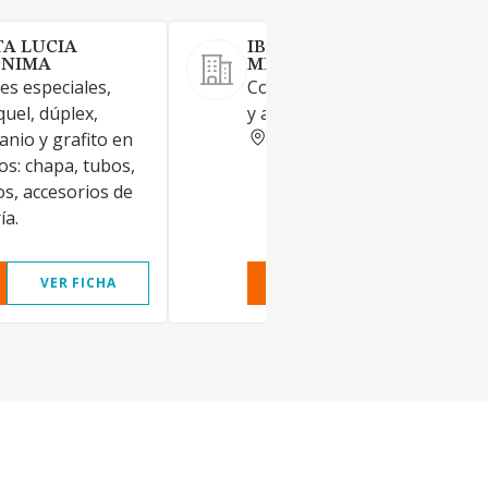
A LUCIA
IBERACERO IBERICA DEL
ONIMA
METAL Y ACERO SL
es especiales,
Comercio al por mayor de me
quel, dúplex,
y acero.
VIZCAYA
anio y grafito en
os: chapa, tubos,
os, accesorios de
ía.
VER FICHA
VER INFORME
VER FIC