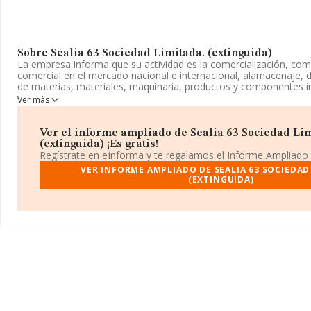
Sobre Sealia 63 Sociedad Limitada. (extinguida)
La empresa informa que su actividad es la comercialización, co
comercial en el mercado nacional e internacional, alamacenaje, di
de materias, materiales, maquinaria, productos y componentes ind
La sociedad está registrada como Sociedad Limitada. Clasifica 
Ver más
'%cnae%', código 4682. La empresa no tiene actividad en mercad
La sociedad española
Sealia 63 Sociedad Limitada. (extingui
Ver el informe ampliado de Sealia 63 Sociedad Li
se encuentra en Grupo Ibaizabal núm. 1 Piso 5 B, (48200), en el
(extinguida) ¡Es gratis!
Vizcaya, País Vasco.
Regístrate en eInforma y te regalamos el Informe Ampliado
VER INFORME AMPLIADO DE SEALIA 63 SOCIEDAD
En relación con el sector y disponiendo de los datos de hasta 6.
(EXTINGUIDA)
facturación en el ámbito nacional alcanza los 14.388 millones de 
promedio de facturación de 2 millones de euros entre todas las 
con la información de la provincia de Vizcaya, en la base de d
empresas, con ventas en 2017 de hasta 1.298 millones de euros. 
información de interés en el ámbito sectorial, la antigüedad desd
años. La media de empleados es de 3.