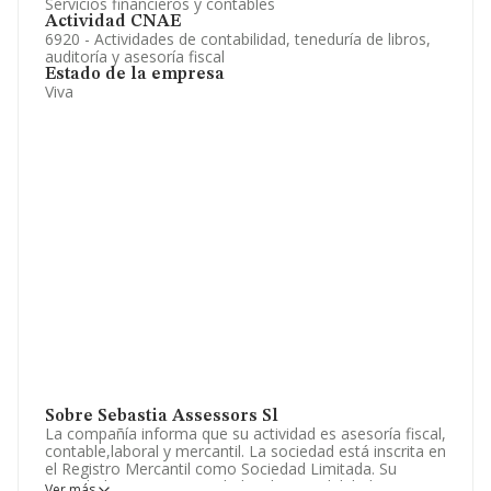
Servicios financieros y contables
Actividad CNAE
6920 - Actividades de contabilidad, teneduría de libros,
auditoría y asesoría fiscal
Estado de la empresa
Viva
Sobre Sebastia Assessors Sl
La compañía informa que su actividad es asesoría fiscal,
contable,laboral y mercantil. La sociedad está inscrita en
el Registro Mercantil como Sociedad Limitada. Su
actividad CNAE es 'Actividades de contabilidad,
Ver más