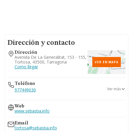
Dirección y contacto
Dirección
Avenida De La Generalitat, 153 - 155,
Tortosa, 43500, Tarragona
VER EN MAPA
Como llegar
Teléfono
Ver más
977449030
977700344
Web
977713459
www.sebastia.info
Email
tortosa@sebastia.info