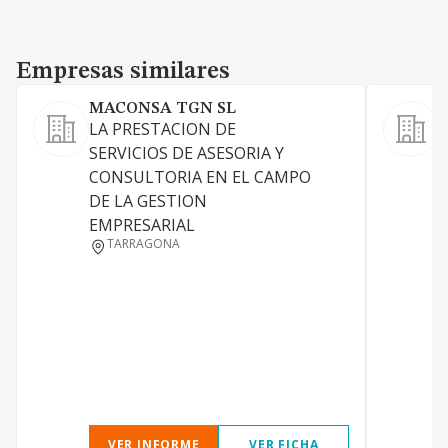
Empresas similares
Empresas similares
MACONSA TGN SL
LA PRESTACION DE
A
SERVICIOS DE ASESORIA Y
t
CONSULTORIA EN EL CAMPO
y
DE LA GESTION
b
EMPRESARIAL
c
TARRAGONA
VER INFORME
VER FICHA