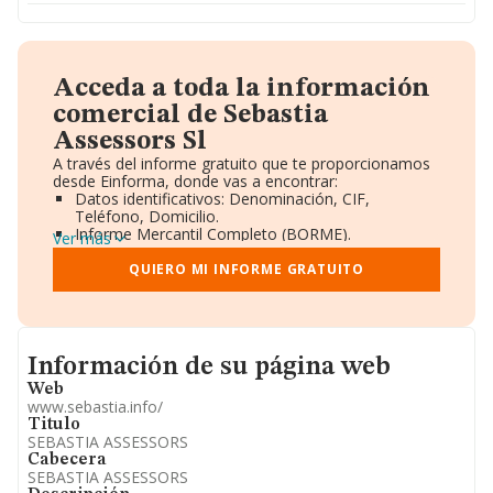
Acceda a toda la información
comercial de Sebastia
Assessors Sl
A través del informe gratuito que te proporcionamos
desde Einforma, donde vas a encontrar:
Datos identificativos: Denominación, CIF,
Teléfono, Domicilio.
Informe Mercantil Completo (BORME).
Ver más
Gráficos de Evolución Ventas y Empleados.
Consejo de Administración y Administradores.
QUIERO MI INFORME GRATUITO
Directivos y Ejecutivos.
Accionistas.
Participaciones y Vinculaciones en otras empresas.
Artículos de prensa publicados sobre la empresa.
Informacion de su página web
Información oficial y registral complementaria.
Información de su página web
Web
www.sebastia.info/
Titulo
SEBASTIA ASSESSORS
Cabecera
SEBASTIA ASSESSORS